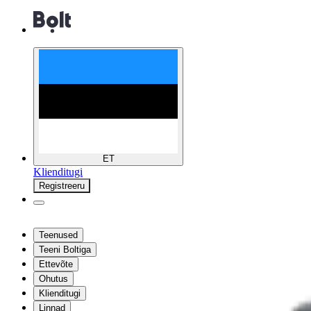
ET
Klienditugi
Registreeru
Teenused
Teeni Boltiga
Ettevõte
Ohutus
Klienditugi
Linnad