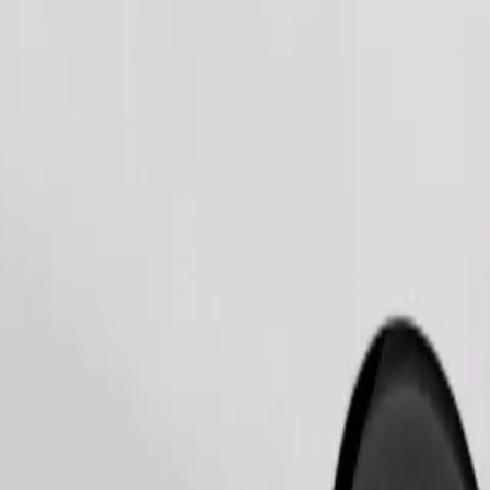
Telli sõit
sile