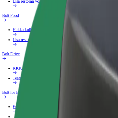
Lisa restoran või pood
Bolt Food
Hakka kulleriks
Lisa restoran või pood
Bolt Drive
KKK
Teata sõidukist
Bolt for Business
Eelised
Tööprofiil