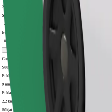
2,2 km
Sõitjat
1-4
Eeldatav hind
106,50 UAH
Comfort
Suuremad autod, kus on rohkem ruumi nii sõitjatele kui ka nende paga
Eeldatav sõiduaeg
9 min
Eeldatav vahemaa
2,2 km
Sõitjat