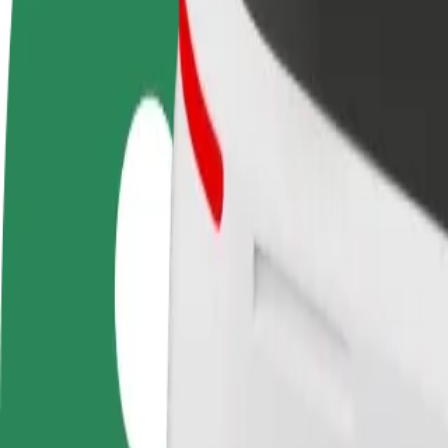
Hakka juhiks
Hakka kulleriks
Lisa
Teeni siis, kui sulle
Toimeta tellimused kohale ja teeni
Leia
sobib
lisaraha
müü
Kuidas jõuda asukohast Залізничний вокзал siht
Kas sul on vaja jõuda asukohast Залізничний вокзал sihtkohta Площ
Kust
Залізничний вокзал
Kuhu
Площа Перемоги
Mugavad sõidud on vaid mõne nupuvajutuse kaugusel!
Bolt
Usaldusväärsed sõidud igapäevaste keskmise suurusega autodega.
Eeldatav sõiduaeg