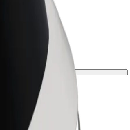
Bolt for Business
 suurenda
Bolti teenused sinu
ettevõttele