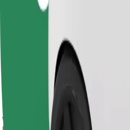
9 min
Eeldatav vahemaa
2,2 km
Sõitjat
1-4
Eeldatav hind
83,00 UAH
Ärikliendile
Suuremad autod, kus on rohkem ruumi nii sõitjatele kui ka nende paga
Eeldatav sõiduaeg
9 min
Eeldatav vahemaa