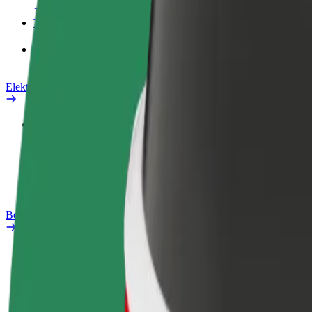
Teenused
Bolt Food for Business
Elektrijalgrattad
Safety Lab
Teata probleemist
KKK
Bolt Plus
Eelised
Kuidas liituda
KKK