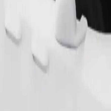
Telli sõit
sile