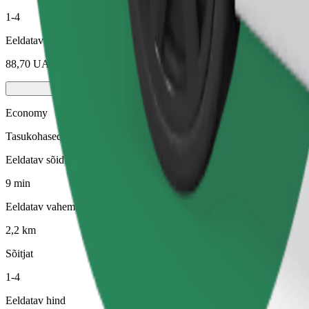
1-4
Eeldatav hind
88,70 UAH
Economy
Tasukohased sõidud lihtsate autodega
Eeldatav sõiduaeg
9 min
Eeldatav vahemaa
2,2 km
Sõitjat
1-4
Eeldatav hind