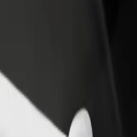
 restoran või pood
Liitu sõidukipargi omanikuna
 rohkem kliente ja suurenda
Lisa oma sõidukipark Bolti platvormile ja
ki
sissetulekut
kohta Площа Перемоги
а Перемоги? Tutvu meie teenustega ja leia endale sobivaim lahendus.
Laadi rakendus alla