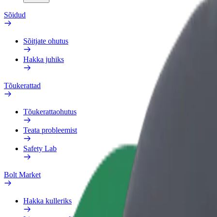
Sõidud
Sõitjate ohutus
Hakka juhiks
Tõukerattad
Tõukerattaohutus
Teata probleemist
Safety Lab
Bolt Market
Hakka kulleriks