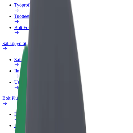
Työprofiili
Tuotteet
Bolt Food yrityksille
Sähköpyörät
Safety Lab
Ilmoita ongelmasta
Usein kysytyt kysymykset
Bolt Plus
Edut
Liittymisohjeet