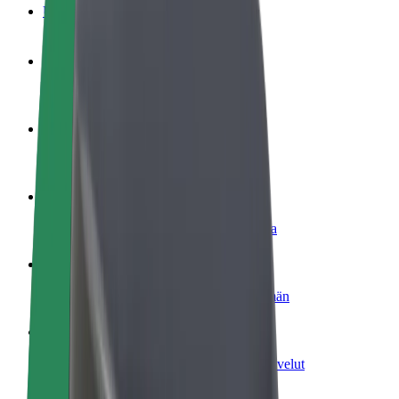
Usein kysytyt kysymykset
Ryhdy kuljettajaksi
Ansaitse omilla ehdoillasi
Ryhdy ruokalähetiksi
Kuljeta ruokaa ja ansaitse viikoittain
Lisää ravintola tai kauppa
Tavoita lisää asiakkaita ja kasvata ansioita
Rekisteröidy fleet-omistajaksi
Lisää autokantasi Boltiin ja tienaa enemmän
Bolt for Business
Yrityksellesi skaalatut Bolt-tuotteet ja -palvelut