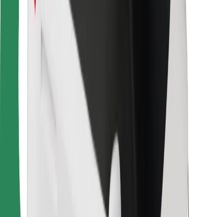
Ruokaläheteille
Bolt Food
Fleet Ownereille
Ravintoloille
Bolt for Business
Jotain muuta
Tavarantoimittajille
Ehdot
Evästeet
Turvallisuus
Hanki kyyti hetkessä!
Lataa Bolt-sovellus