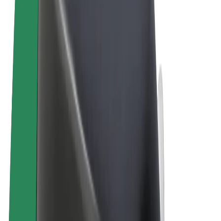
Ehdot
Yksityisyys
Evästeet
© 2026 Bolt Technology OÜ
Tuotteet
Kyydit
Sähköpotkulaudat
Bolt-kauppa
Bolt Food
Bolt Drive
Bolt for Business