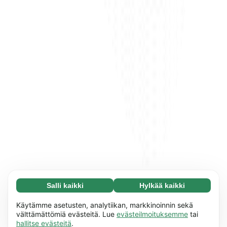
Salli kaikki
Hylkää kaikki
Välttämätön (65)
Välttämättömät evästeet auttavat tekemään
Lue lisää
Käytämme asetusten, analytiikan, markkinoinnin sekä
verkkosivuistamme käyttökelpoisia ottamalla
välttämättömiä evästeitä. Lue
evästeilmoituksemme
tai
hallitse evästeitä
.
käyttöön perustoiminnot, mm. sivun navigointi.