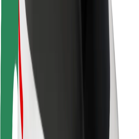
Matkustajan turvallisuus
Kuljettajan turvallisuus
Potkulautojen turvallisuus
Turvallisuus Lab
Kaupungit
Sijainnit
Kaupunkiratkaisut
Lentokentät
Boltin lataustelineet
Tuki
Matkustajille
Kuljettajille