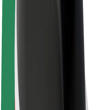
Lisätietoja Boltista
Kestävä kehitys Boltilla
Project Zero
Blogi
Uutishuone
Brändiohjeistus
Missio
Sijoittajasuhteet
Johto
Brändi
Media
Urban Fund
Turvallisuus