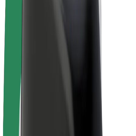
Sähköpyörät
Bolt Plus
Tienaa Boltilla
Kuljettajat
Kuljettajan ansiot
Ruokalähetit
Lähetin ansiot
Bolt Food -kauppiaat
Fleeteille
Franchiset
Yritys
Työpaikat