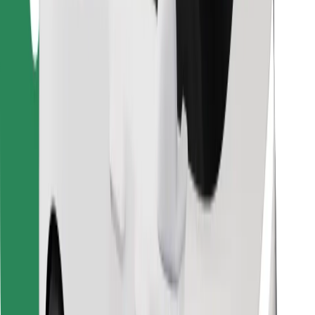
Löydä lempiruokasi!
Lataa Bolt Food -sovellus