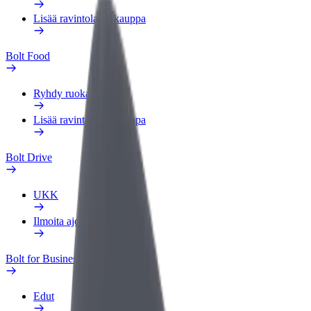
Lisää ravintola tai kauppa
Bolt Food
Ryhdy ruokalähetiksi
Lisää ravintola tai kauppa
Bolt Drive
UKK
Ilmoita ajoneuvosta
Bolt for Business
Edut