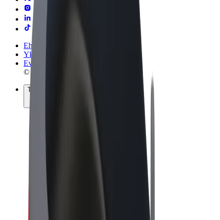
Ehdot
Yksityisyys
Evästeet
© 2026 Bolt Technology OÜ
Tuotteet
Kyydit
Sähköpotkulaudat
Bolt-kauppa
Bolt Food
Bolt Drive
Bolt for Business
Sähköpyörät