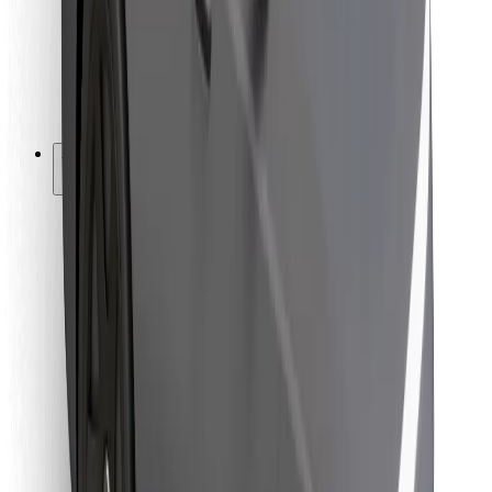
Bolt Food
Fleet Ownereille
Ravintoloille
Bolt for Business
Jotain muuta
Tavarantoimittajille
Ehdot
Evästeet
Turvallisuus
Hanki kyyti hetkessä!
Lataa Bolt-sovellus
Löydä lempiruokasi!