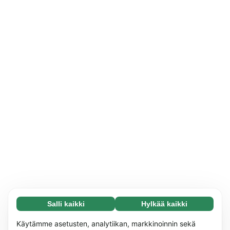
Salli kaikki
Hylkää kaikki
Välttämätön (65)
Välttämättömät evästeet auttavat tekemään
Lue lisää
Käytämme asetusten, analytiikan, markkinoinnin sekä