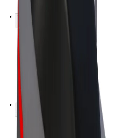
Bolt Plus
Tienaa Boltilla
Kuljettajat
Kuljettajan ansiot
Ruokalähetit
Lähetin ansiot
Bolt Food -kauppiaat
Fleeteille
Franchiset
Yritys
Työpaikat
Lisätietoja Boltista