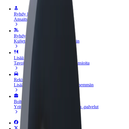
Ryhdy kuljettajaksi
Ansaitse omilla ehdoillasi
Ryhdy ruokalähetiksi
Kuljeta ruokaa ja ansaitse viikoittain
Lisää ravintola tai kauppa
Tavoita lisää asiakkaita ja kasvata ansioita
Rekisteröidy fleet-omistajaksi
Lisää autokantasi Boltiin ja tienaa enemmän
Bolt for Business
Yrityksellesi skaalatut Bolt-tuotteet ja -palvelut