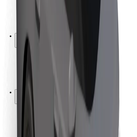
Kuljettajan turvallisuus
Potkulautojen turvallisuus
Turvallisuus Lab
Kaupungit
Sijainnit
Kaupunkiratkaisut
Lentokentät
Boltin lataustelineet
Tuki
Matkustajille
Kuljettajille
Ruokaläheteille