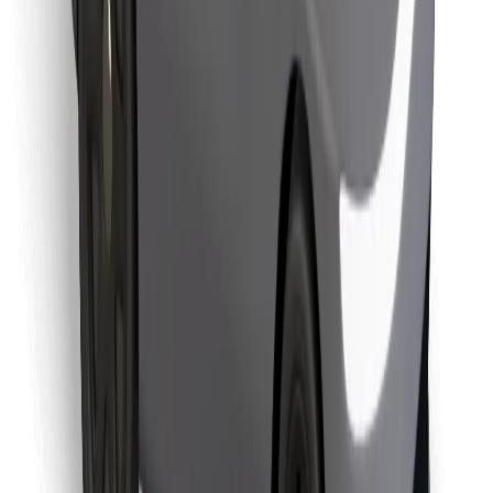
Lataa Bolt Food -sovellus