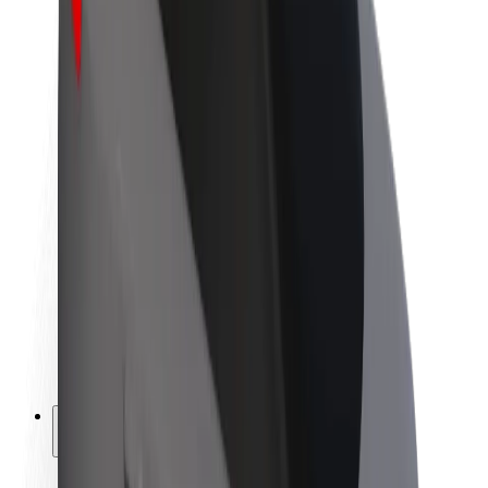
Kestävä kehitys Boltilla
Project Zero
Blogi
Uutishuone
Brändiohjeistus
Missio
Sijoittajasuhteet
Johto
Brändi
Media
Urban Fund
Turvallisuus
Matkustajan turvallisuus