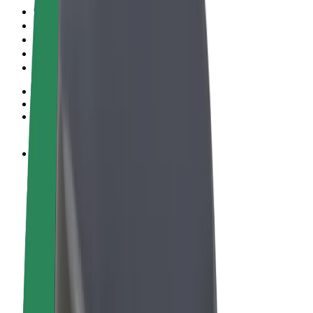
Ehdot
Yksityisyys
Evästeet
© 2026 Bolt Technology OÜ
Tuotteet
Kyydit
Sähköpotkulaudat
Bolt-kauppa
Bolt Food
Bolt Drive
Bolt for Business