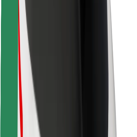
Löydä lempiruokasi!
Lataa Bolt Food -sovellus