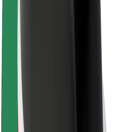
Ruokaläheteille
Bolt Food
Fleet Ownereille
Ravintoloille
Bolt for Business
Jotain muuta
Tavarantoimittajille
Ehdot
Evästeet
Turvallisuus
Hanki kyyti hetkessä!
Lataa Bolt-sovellus