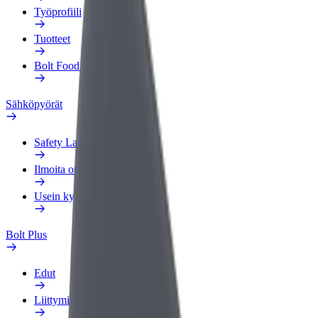
Työprofiili
Tuotteet
Bolt Food yrityksille
Sähköpyörät
Safety Lab
Ilmoita ongelmasta
Usein kysytyt kysymykset
Bolt Plus
Edut
Liittymisohjeet