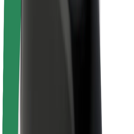
Matkustajan turvallisuus
Kuljettajan turvallisuus
Potkulautojen turvallisuus
Turvallisuus Lab
Kaupungit
Sijainnit
Kaupunkiratkaisut
Lentokentät
Boltin lataustelineet
Tuki
Matkustajille
Kuljettajille