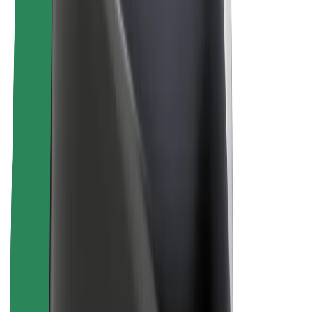
Lisätietoja Boltista
Kestävä kehitys Boltilla
Project Zero
Blogi
Uutishuone
Brändiohjeistus
Missio
Sijoittajasuhteet
Johto
Brändi
Media
Urban Fund
Turvallisuus