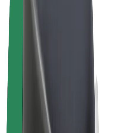
Sähköpyörät
Bolt Plus
Tienaa Boltilla
Kuljettajat
Kuljettajan ansiot
Ruokalähetit
Lähetin ansiot
Bolt Food -kauppiaat
Fleeteille
Franchiset
Yritys
Työpaikat