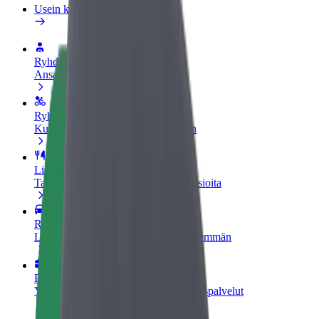
Usein kysytyt kysymykset
Ryhdy kuljettajaksi
Ansaitse omilla ehdoillasi
Ryhdy ruokalähetiksi
Kuljeta ruokaa ja ansaitse viikoittain
Lisää ravintola tai kauppa
Tavoita lisää asiakkaita ja kasvata ansioita
Rekisteröidy fleet-omistajaksi
Lisää autokantasi Boltiin ja tienaa enemmän
Bolt for Business
Yrityksellesi skaalatut Bolt-tuotteet ja -palvelut