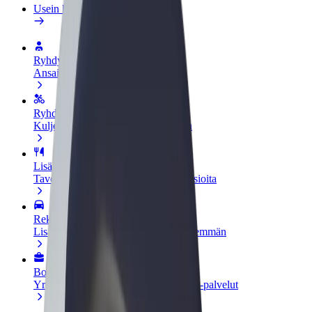
Usein kysytyt kysymykset
Ryhdy kuljettajaksi
Ansaitse omilla ehdoillasi
Ryhdy ruokalähetiksi
Kuljeta ruokaa ja ansaitse viikoittain
Lisää ravintola tai kauppa
Tavoita lisää asiakkaita ja kasvata ansioita
Rekisteröidy fleet-omistajaksi
Lisää autokantasi Boltiin ja tienaa enemmän
Bolt for Business
Yrityksellesi skaalatut Bolt-tuotteet ja -palvelut