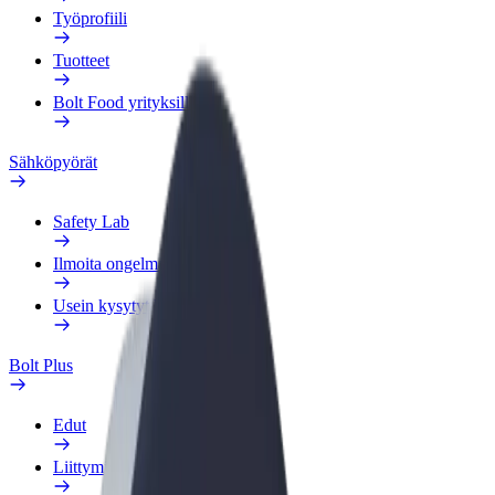
Työprofiili
Tuotteet
Bolt Food yrityksille
Sähköpyörät
Safety Lab
Ilmoita ongelmasta
Usein kysytyt kysymykset
Bolt Plus
Edut
Liittymisohjeet