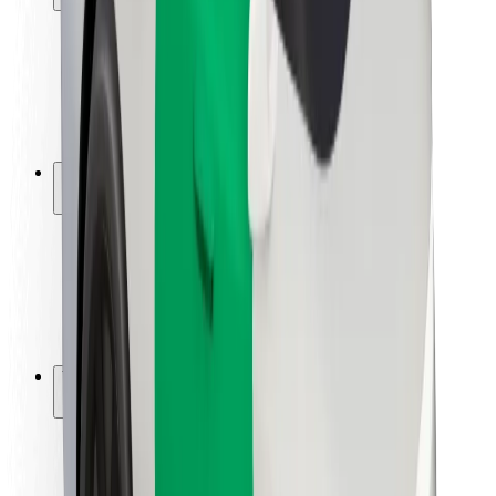
Matkustajan turvallisuus
Kuljettajan turvallisuus
Potkulautojen turvallisuus
Turvallisuus Lab
Kaupungit
Sijainnit
Kaupunkiratkaisut
Lentokentät
Boltin lataustelineet
Tuki
Matkustajille
Kuljettajille