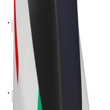
Sähköpyörät
Bolt Plus
Tienaa Boltilla
Kuljettajat
Kuljettajan ansiot
Ruokalähetit
Lähetin ansiot
Bolt Food -kauppiaat
Fleeteille
Franchiset
Yritys
Työpaikat