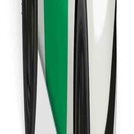
Löydä lempiruokasi!
Lataa Bolt Food -sovellus