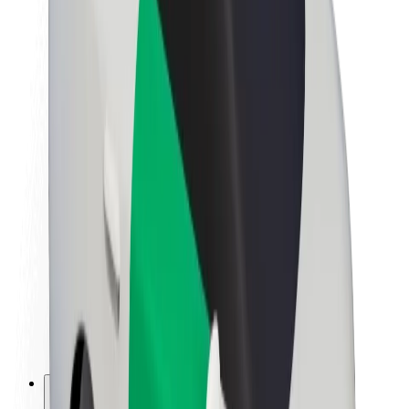
Lisätietoja Boltista
Kestävä kehitys Boltilla
Project Zero
Blogi
Uutishuone
Brändiohjeistus
Missio
Sijoittajasuhteet
Johto
Brändi
Media
Urban Fund
Turvallisuus