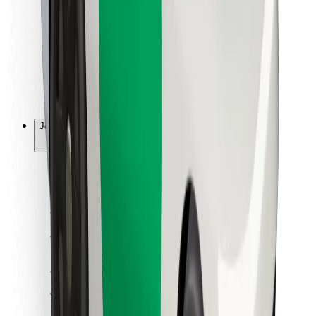
Ruokaläheteille
Bolt Food
Fleet Ownereille
Ravintoloille
Bolt for Business
Jotain muuta
Tavarantoimittajille
Ehdot
Evästeet
Turvallisuus
Hanki kyyti hetkessä!
Lataa Bolt-sovellus