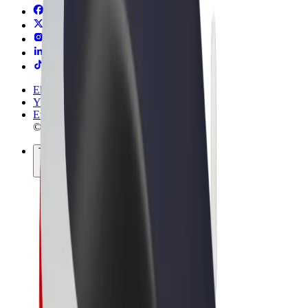
Ehdot
Yksityisyys
Evästeet
© 2026 Bolt Technology OÜ
Tuotteet
Kyydit
Sähköpotkulaudat
Bolt-kauppa
Bolt Food
Bolt Drive
Bolt for Business