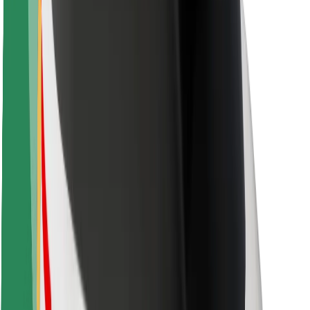
Matkustajan turvallisuus
Kuljettajan turvallisuus
Potkulautojen turvallisuus
Turvallisuus Lab
Kaupungit
Sijainnit
Kaupunkiratkaisut
Lentokentät
Boltin lataustelineet
Tuki
Matkustajille
Kuljettajille