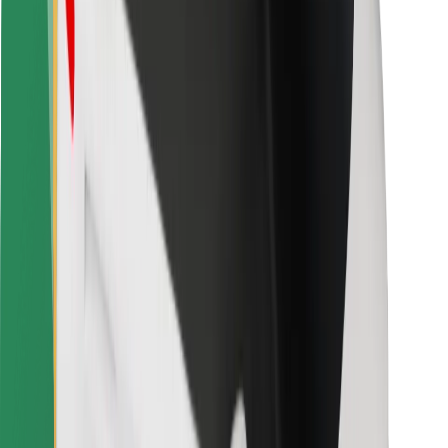
Ruokaläheteille
Bolt Food
Fleet Ownereille
Ravintoloille
Bolt for Business
Jotain muuta
Tavarantoimittajille
Ehdot
Evästeet
Turvallisuus
Hanki kyyti hetkessä!
Lataa Bolt-sovellus