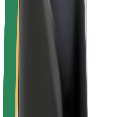
Sähköpyörät
Bolt Plus
Tienaa Boltilla
Kuljettajat
Kuljettajan ansiot
Ruokalähetit
Lähetin ansiot
Bolt Food -kauppiaat
Fleeteille
Franchiset
Yritys
Työpaikat