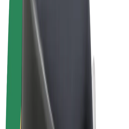
Ehdot
Yksityisyys
Evästeet
© 2026 Bolt Technology OÜ
Tuotteet
Kyydit
Sähköpotkulaudat
Bolt-kauppa
Bolt Food
Bolt Drive
Bolt for Business