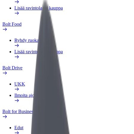
Lisää ravintola tai kauppa
Bolt Food
Ryhdy ruokalähetiksi
Lisää ravintola tai kauppa
Bolt Drive
UKK
Ilmoita ajoneuvosta
Bolt for Business
Edut