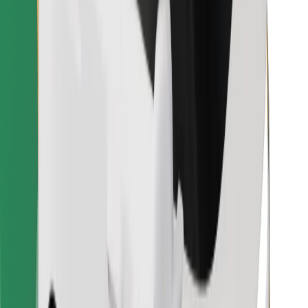
Löydä lempiruokasi!
Lataa Bolt Food -sovellus