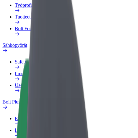
Työprofiili
Tuotteet
Bolt Food yrityksille
Sähköpyörät
Safety Lab
Ilmoita ongelmasta
Usein kysytyt kysymykset
Bolt Plus
Edut
Liittymisohjeet