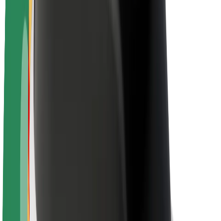
Lisätietoja Boltista
Kestävä kehitys Boltilla
Project Zero
Blogi
Uutishuone
Brändiohjeistus
Missio
Sijoittajasuhteet
Johto
Brändi
Media
Urban Fund
Turvallisuus