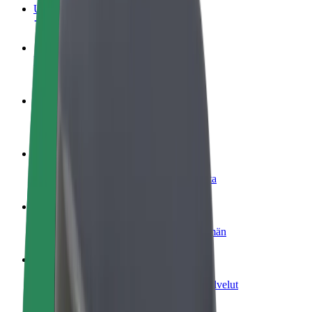
Usein kysytyt kysymykset
Ryhdy kuljettajaksi
Ansaitse omilla ehdoillasi
Ryhdy ruokalähetiksi
Kuljeta ruokaa ja ansaitse viikoittain
Lisää ravintola tai kauppa
Tavoita lisää asiakkaita ja kasvata ansioita
Rekisteröidy fleet-omistajaksi
Lisää autokantasi Boltiin ja tienaa enemmän
Bolt for Business
Yrityksellesi skaalatut Bolt-tuotteet ja -palvelut