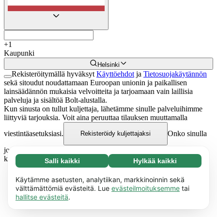
+
1
Kaupunki
Helsinki
Rekisteröitymällä hyväksyt
Käyttöehdot
ja
Tietosuojakäytännön
sekä sitoudut noudattamaan Euroopan unionin ja paikallisen
lainsäädännön mukaisia velvoitteita ja tarjoamaan vain laillisia
palveluja ja sisältöä Bolt-alustalla.
Kun sinusta on tullut kuljettaja, lähetämme sinulle palveluihimme
liittyviä tarjouksia. Voit aina peruuttaa tilauksen muuttamalla
viestintäasetuksiasi.
Onko sinulla
Rekisteröidy kuljettajaksi
jo tili?
Kirjaudu sisään ↗
Jos sinulla on useita ajoneuvoja ja
kuljettajia,
rekisteröidy fleet-omistajaksi
.
Salli kaikki
Hylkää kaikki
Välttämätön (65)
Välttämättömät evästeet auttavat tekemään
Lue lisää
Käytämme asetusten, analytiikan, markkinoinnin sekä
verkkosivuistamme käyttökelpoisia ottamalla
välttämättömiä evästeitä. Lue
evästeilmoituksemme
tai
hallitse evästeitä
.
käyttöön perustoiminnot, mm. sivun navigointi.
Asetukset (17)
Sivusto ei voi toimia kunnolla ilman näitä
Evästeiden avulla verkkosivustomme muistaa
Lue lisää
evästeitä.
Lue lisää