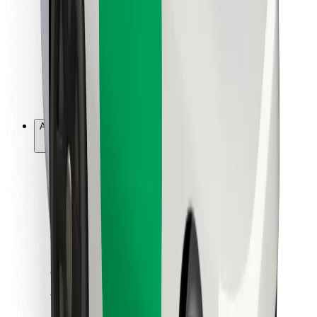
Pour les livreurs
Bolt Food
Pour les propriétaires de flotte
Pour les restaurants
Bolt for Business
Autres
Fournisseurs
Conditions générales
Cookies
Sécurité
Obtenez un trajet en quelques minutes !
Télécharger l'appli Bolt