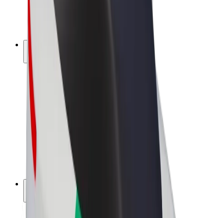
Vélos électriques
Bolt Plus
Générez des revenus avec Bolt
Chauffeur
Revenus du chauffeur
Livreur
Revenus du livreur
Commerçants Bolt Food
Flottes
Franchise
Entreprise
Rejoignez-nous