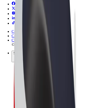
Conditions générales
Confidentialité
Cookies
© 2026 Bolt Technology OÜ
Services
Trajets
Trottinettes électriques
Bolt Market
Bolt Food
Bolt Drive
Bolt for Business