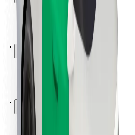
Sécurité des passagers
Sécurité des chauffeurs
Sécurité à trottinette
Safety Lab
Villes
Emplacements
Solutions pour les villes
Aéroports
Stations de charge Bolt
Support
Pour les passagers
Pour les chauffeurs