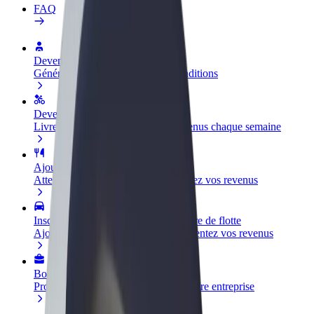
FAQ
Devenir partenaire chauffeur
Générez des revenus selon vos conditions
Devenir livreur
Livrez des repas et générez des revenus chaque semaine
Ajouter un restaurant ou un magasin
Atteignez plus de clients et augmentez vos revenus
Inscrivez-vous en tant que propriétaire de flotte
Ajoutez votre flotte sur Bolt et augmentez vos revenus
Bolt for Business
Produits et services Bolt adaptés à votre entreprise