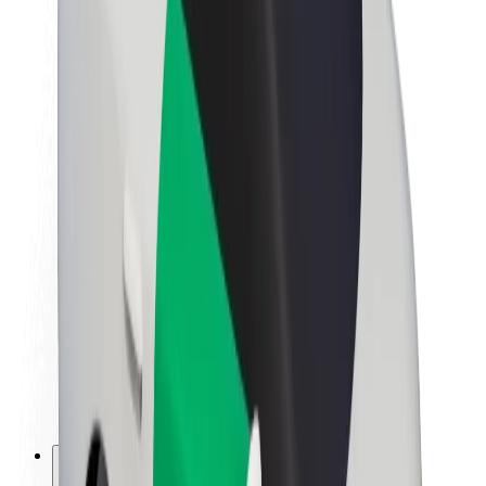
À propos de Bolt
La durabilité chez Bolt
Project Zero
Blog
Actualités
Lignes directrices de marque
Notre mission
Relations investisseurs
Équipe de direction
La marque
Ressources
Fonds urbain
Sécurité