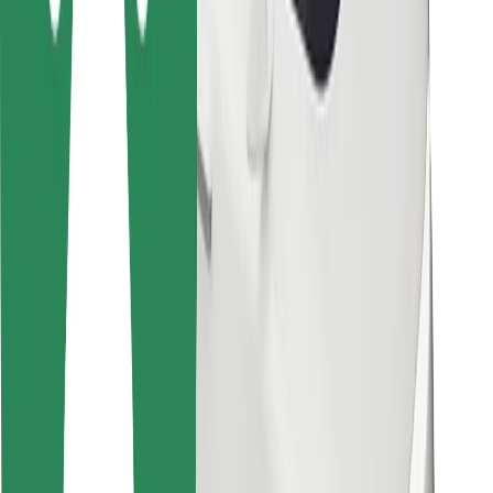
Pour les livreurs
Bolt Food
Pour les propriétaires de flotte
Pour les restaurants
Bolt for Business
Autres
Fournisseurs
Conditions générales
Cookies
Sécurité
Obtenez un trajet en quelques minutes !
Télécharger l'appli Bolt