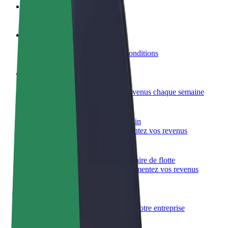
FAQ
Devenir partenaire chauffeur
Générez des revenus selon vos conditions
Devenir livreur
Livrez des repas et générez des revenus chaque semaine
Ajouter un restaurant ou un magasin
Atteignez plus de clients et augmentez vos revenus
Inscrivez-vous en tant que propriétaire de flotte
Ajoutez votre flotte sur Bolt et augmentez vos revenus
Bolt for Business
Produits et services Bolt adaptés à votre entreprise