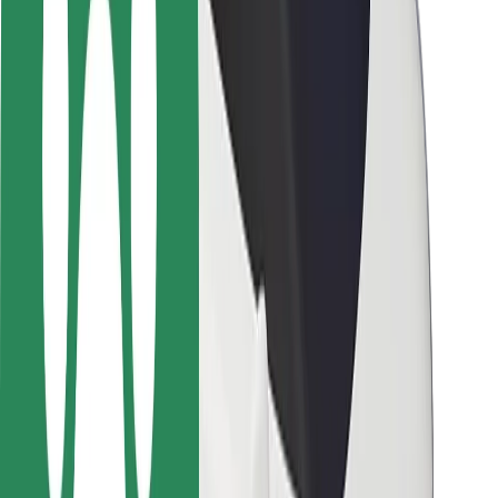
Sécurité des passagers
Sécurité des chauffeurs
Sécurité à trottinette
Safety Lab
Villes
Emplacements
Solutions pour les villes
Aéroports
Stations de charge Bolt
Support
Pour les passagers
Pour les chauffeurs