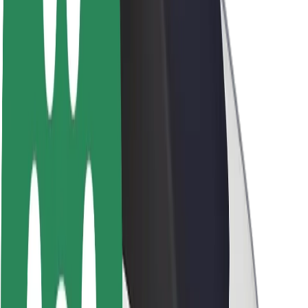
À propos de Bolt
La durabilité chez Bolt
Project Zero
Blog
Actualités
Lignes directrices de marque
Notre mission
Relations investisseurs
Équipe de direction
La marque
Ressources
Fonds urbain
Sécurité