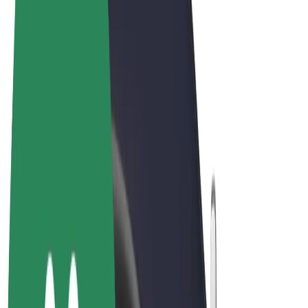
Conditions générales
Confidentialité
Cookies
© 2026 Bolt Technology OÜ
Services
Trajets
Trottinettes électriques
Bolt Market
Bolt Food
Bolt Drive
Bolt for Business