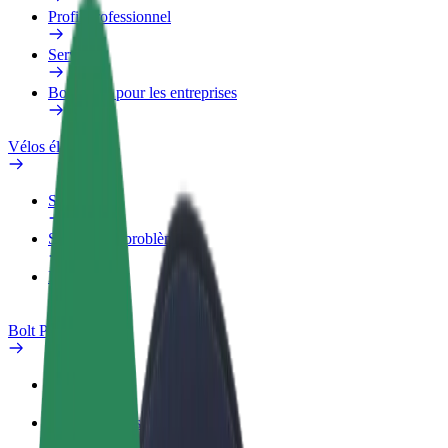
Profil professionnel
Services
Bolt Food pour les entreprises
Vélos électriques
Safety Lab
Signaler un problème
FAQ
Bolt Plus
Avantages
Comment s'inscrire