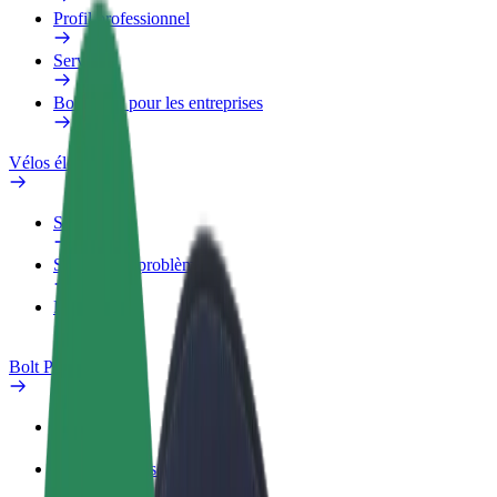
Profil professionnel
Services
Bolt Food pour les entreprises
Vélos électriques
Safety Lab
Signaler un problème
FAQ
Bolt Plus
Avantages
Comment s'inscrire