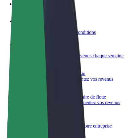
FAQ
Devenir partenaire chauffeur
Générez des revenus selon vos conditions
Devenir livreur
Livrez des repas et générez des revenus chaque semaine
Ajouter un restaurant ou un magasin
Atteignez plus de clients et augmentez vos revenus
Inscrivez-vous en tant que propriétaire de flotte
Ajoutez votre flotte sur Bolt et augmentez vos revenus
Bolt for Business
Produits et services Bolt adaptés à votre entreprise