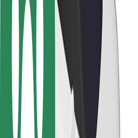
Sécurité des passagers
Sécurité des chauffeurs
Sécurité à trottinette
Safety Lab
Villes
Emplacements
Solutions pour les villes
Aéroports
Stations de charge Bolt
Support
Pour les passagers
Pour les chauffeurs