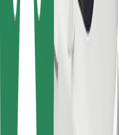
Pour les livreurs
Bolt Food
Pour les propriétaires de flotte
Pour les restaurants
Bolt for Business
Autres
Fournisseurs
Conditions générales
Cookies
Sécurité
Obtenez un trajet en quelques minutes !
Télécharger l'appli Bolt