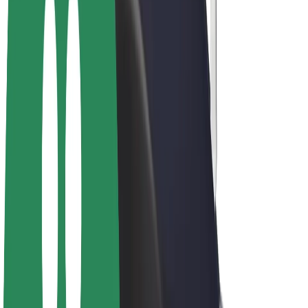
Vélos électriques
Bolt Plus
Générez des revenus avec Bolt
Chauffeur
Revenus du chauffeur
Livreur
Revenus du livreur
Commerçants Bolt Food
Flottes
Franchise
Entreprise
Rejoignez-nous