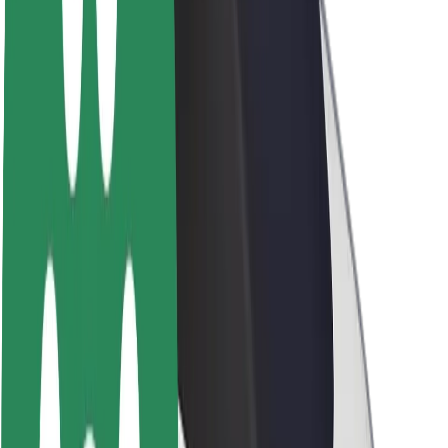
À propos de Bolt
La durabilité chez Bolt
Project Zero
Blog
Actualités
Lignes directrices de marque
Notre mission
Relations investisseurs
Équipe de direction
La marque
Ressources
Fonds urbain
Sécurité