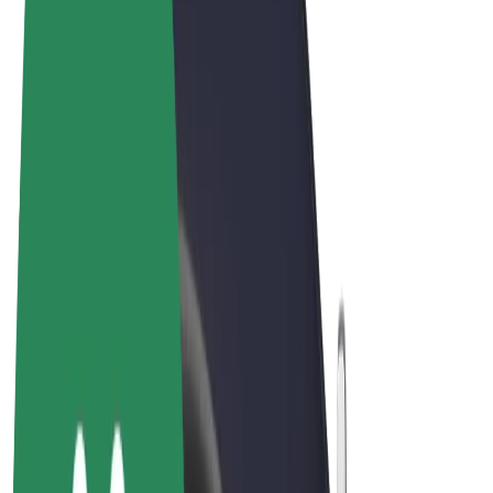
Conditions générales
Confidentialité
Cookies
© 2026 Bolt Technology OÜ
Services
Trajets
Trottinettes électriques
Bolt Market
Bolt Food
Bolt Drive
Bolt for Business