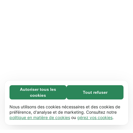
Autoriser tous les
Tout refuser
Nécessaires (65)
cookies
Les cookies nécessaires contribuent à rendre
En savoir plus
notre site web utilisable en activant des
Nous utilisons des cookies nécessaires et des cookies de
fonctions de base comme la navigation de
préférence, d'analyse et de marketing. Consultez notre
Préférences (17)
politique en matière de cookies
ou
gérez vos cookies
.
page. Le site web ne peut pas fonctionner
Les cookies de préférences permettent à notre
En savoir plus
correctement sans ces cookies.
En savoir plus
site web de retenir des informations qui