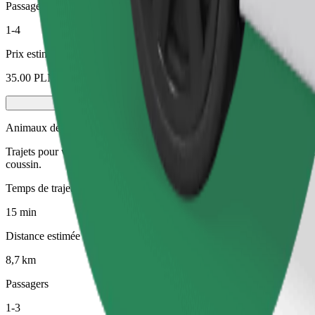
Passagers
1-4
Prix estimé
35.00 PLN
Animaux de compagnie
Trajets pour vous et votre animal de compagnie. Les chiens doivent por
coussin.
Temps de trajet estimé
15 min
Distance estimée
8,7 km
Passagers
1-3