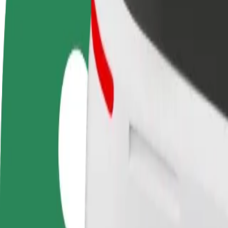
Devenir partenaire chauffeur
Devenir livreur
Générez des revenus selon
Livrez des repas et générez des r
vos conditions
chaque semaine
Comment se rendre de "Kaskada" Shopping Centre 
À la recherche du meilleur trajet entre "Kaskada" Shopping Centre et 
De
"Kaskada" Shopping Centre
À
Głębokie
Praticité et confort, en quelques clics !
Bolt
Trajets fiables dans des voitures classiques de taille moyenne.