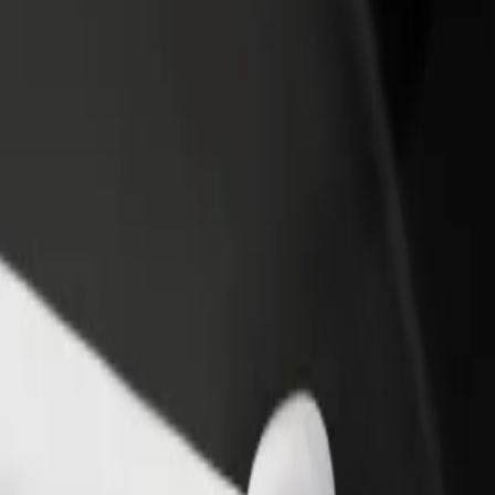
Ajouter un restaurant ou un
Inscrivez-vous en tant que pro
evenus
magasin
de flotte
Atteignez plus de clients et
Ajoutez votre flotte sur Bolt e
augmentez vos revenus
augmentez vos revenus
à Głębokie
Głębokie ? Explorez nos services et trouvez celui qui vous convient le
Télécharger l'appli