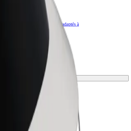
priétaire
Bolt for Business
Produits et services Bolt adaptés à
t
votre entreprise
 mieux.