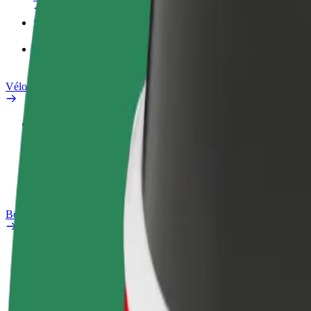
Services
Bolt Food pour les entreprises
Vélos électriques
Safety Lab
Signaler un problème
FAQ
Bolt Plus
Avantages
Comment s'inscrire
FAQ