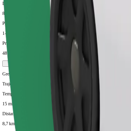
Distance estimée
8,7 km
Passagers
1-4
Prix estimé
48.50 PLN
Green
Trajets efficaces dans des véhicules hybrides et électriques
Temps de trajet estimé
15 min
Distance estimée
8,7 km