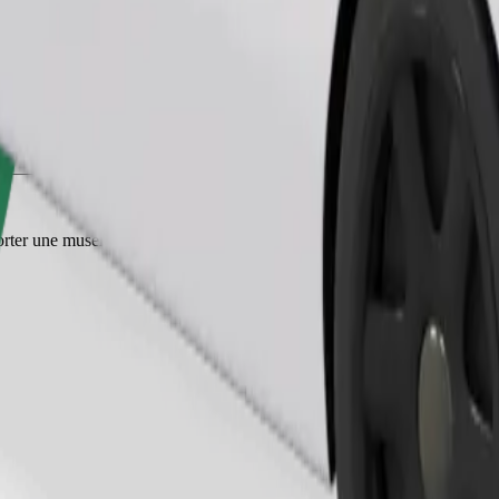
Commander un trajet
ter une muselière, les petits animaux doivent être dans une cage de tran