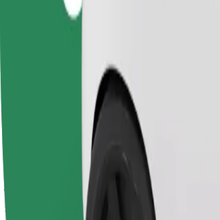
Temps de trajet estimé
15 min
Distance estimée
8,7 km
Passagers
1-4
Prix estimé
37.70 PLN
Confort
Des voitures plus grandes avec plus d'espace pour les jambes et plus
Temps de trajet estimé
15 min