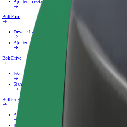
Ajouter un restaurant ou un magasin
Bolt Food
Devenir livreur
Ajouter un restaurant ou un magasin
Bolt Drive
FAQ
Signaler un véhicule
Bolt for Business
Avantages
Profil professionnel