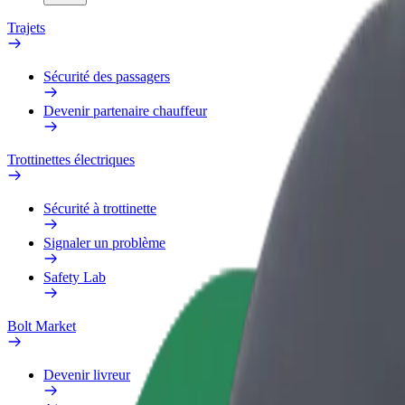
Trajets
Sécurité des passagers
Devenir partenaire chauffeur
Trottinettes électriques
Sécurité à trottinette
Signaler un problème
Safety Lab
Bolt Market
Devenir livreur