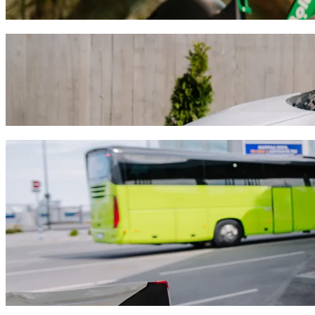
Télécharger l'appli Bolt
Déplacez-vous de Velaria Mall à Catedral B
chauffeur Bolt
Nous vous recommandons de choisir le transport avec chauffeur Bolt si
prendra environ 11 min et coûtera environ 47,10 $MX MXN. Quel que s
Télécharger l'appli Bolt
Services Bolt pour vous déplacer de Velari
Beaucoup de bagages ? Réservez nos Vans pouvant accueillir jusq
Besoin d'arriver avec élégance ? Essayez les voitures premium de 
Vous voyagez avec des enfants ? Commandez un trajet pratique dan
Votre animal de compagnie vous accompagne ? Essayez nos trajet
Besoin d'assistance supplémentaire ? Les véhicules de notre catég
Des trajets abordables ? Profitez de voitures compactes à petits p
Télécharger l'appli Bolt