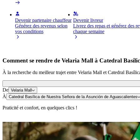
Devenir partenaire chauffeur
Devenir livreur
Générez des revenus selon
Livrez des repas et générez des r
vos conditions
chaque semaine
Comment se rendre de Velaria Mall à Catedral Basílic
À la recherche du meilleur trajet entre Velaria Mall et Catedral Basíl
De
Velaria Mall
À
Catedral Basílica de Nuestra Señora de la Asunción de Aguascalientes
Praticité et confort, en quelques clics !
Trottinette ou vélo électrique
Déplacez-vous à Aguascalientes à trottinette ou à vélo électrique