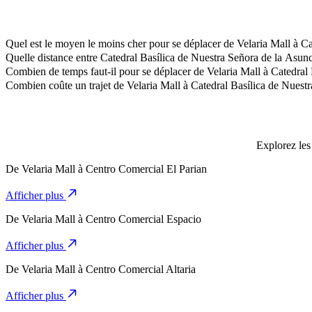
Quel est le moyen le moins cher pour se déplacer de Velaria Mall à C
La façon la plus abordable de se déplacer de Velaria Mall à Catedra
Quelle distance entre Catedral Basílica de Nuestra Señora de la Asunc
Catedral Basílica de Nuestra Señora de la Asunción de Aguascalientes
Combien de temps faut-il pour se déplacer de Velaria Mall à Catedral
Il faut environ 11 min pour se déplacer de Velaria Mall à Catedral Ba
Combien coûte un trajet de Velaria Mall à Catedral Basílica de Nuest
Le coût du trajet de Velaria Mall à Catedral Basílica de Nuestra Se
Explorez les 
De
Velaria Mall
à
Centro Comercial El Parian
Afficher plus
De
Velaria Mall
à
Centro Comercial Espacio
Afficher plus
De
Velaria Mall
à
Centro Comercial Altaria
Afficher plus