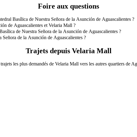
Foire aux questions
atedral Basílica de Nuestra Señora de la Asunción de Aguascalientes ?
l Basílica de Nuestra Señora de la Asunción de Aguascalientes est Tax
ión de Aguascalientes et Velaria Mall ?
 est à environ 4,7 km de Velaria Mall.
 Basílica de Nuestra Señora de la Asunción de Aguascalientes ?
sílica de Nuestra Señora de la Asunción de Aguascalientes avec Taxi Cl
ra Señora de la Asunción de Aguascalientes ?
ñora de la Asunción de Aguascalientes avec Taxi Clasico est d'environ
Trajets depuis Velaria Mall
trajets les plus demandés de Velaria Mall vers les autres quartiers de A