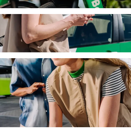
asílica de Nuestra Señora de la Asunción de
 vous recherchez le meilleur prix pour aller à Catedral Basílica de Nue
oit votre besoin, nous trouverons le véhicule idéal pour vous.
a Mall à Catedral Basílica de Nuestra Señor
u'à 6 personnes.
Bolt.
s une voiture équipée d'un siège enfant.
s acceptant les animaux.
orie Assistance sont accessibles aux fauteuils roulants (WAV).
rix avec la catégorie Economy.