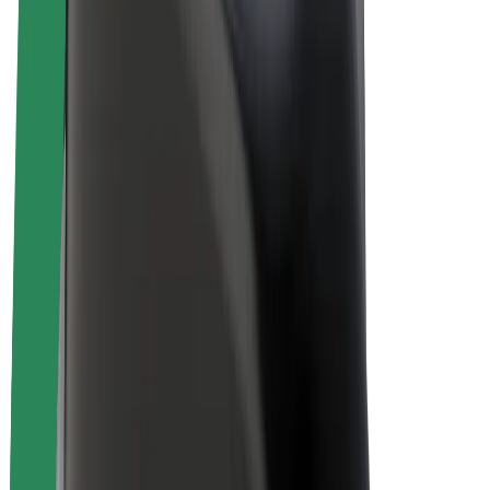
Vélos électriques
Bolt Plus
Générez des revenus avec Bolt
Chauffeur
Revenus du chauffeur
Livreur
Revenus du livreur
Commerçants Bolt Food
Flottes
Franchise
Entreprise
Rejoignez-nous