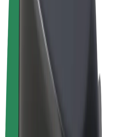
Conditions générales
Confidentialité
Cookies
© 2026 Bolt Technology OÜ
Services
Trajets
Trottinettes électriques
Bolt Market
Bolt Food
Bolt Drive
Bolt for Business