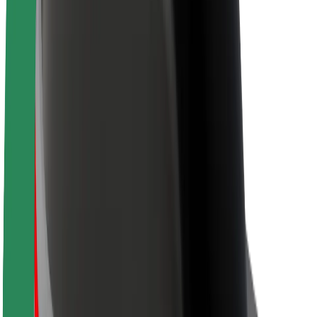
À propos de Bolt
La durabilité chez Bolt
Project Zero
Blog
Actualités
Lignes directrices de marque
Notre mission
Relations investisseurs
Équipe de direction
La marque
Ressources
Fonds urbain
Sécurité