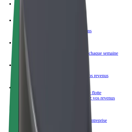
FAQ
Devenir partenaire chauffeur
Générez des revenus selon vos conditions
Devenir livreur
Livrez des repas et générez des revenus chaque semaine
Ajouter un restaurant ou un magasin
Atteignez plus de clients et augmentez vos revenus
Inscrivez-vous en tant que propriétaire de flotte
Ajoutez votre flotte sur Bolt et augmentez vos revenus
Bolt for Business
Produits et services Bolt adaptés à votre entreprise