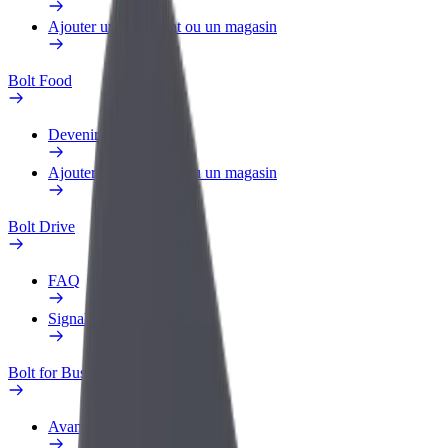
Ajouter un restaurant ou un magasin
Bolt Food
Devenir livreur
Ajouter un restaurant ou un magasin
Bolt Drive
FAQ
Signaler un véhicule
Bolt for Business
Avantages