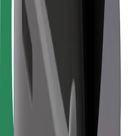
Pour les livreurs
Bolt Food
Pour les propriétaires de flotte
Pour les restaurants
Bolt for Business
Autres
Fournisseurs
Conditions générales
Cookies
Sécurité
Obtenez un trajet en quelques minutes !
Télécharger l'appli Bolt