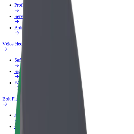
Profil professionnel
Services
Bolt Food pour les entreprises
Vélos électriques
Safety Lab
Signaler un problème
FAQ
Bolt Plus
Avantages
Comment s'inscrire