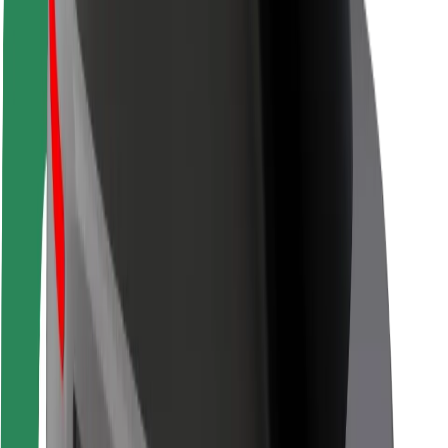
Sécurité des passagers
Sécurité des chauffeurs
Sécurité à trottinette
Safety Lab
Villes
Emplacements
Solutions pour les villes
Aéroports
Stations de charge Bolt
Support
Pour les passagers
Pour les chauffeurs