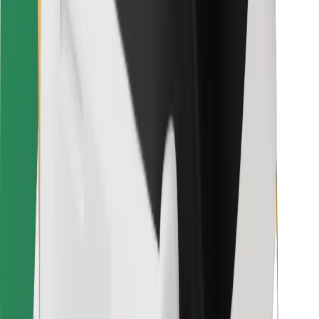
Pour les livreurs
Bolt Food
Pour les propriétaires de flotte
Pour les restaurants
Bolt for Business
Autres
Fournisseurs
Conditions générales
Cookies
Sécurité
Obtenez un trajet en quelques minutes !
Télécharger l'appli Bolt