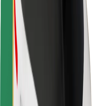
Sécurité des passagers
Sécurité des chauffeurs
Sécurité à trottinette
Safety Lab
Villes
Emplacements
Solutions pour les villes
Aéroports
Stations de charge Bolt
Support
Pour les passagers
Pour les chauffeurs