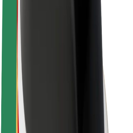
À propos de Bolt
La durabilité chez Bolt
Project Zero
Blog
Actualités
Lignes directrices de marque
Notre mission
Relations investisseurs
Équipe de direction
La marque
Ressources
Fonds urbain
Sécurité