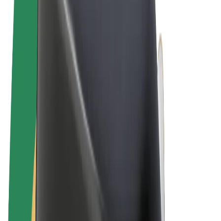
Conditions générales
Confidentialité
Cookies
© 2026 Bolt Technology OÜ
Services
Trajets
Trottinettes électriques
Bolt Market
Bolt Food
Bolt Drive
Bolt for Business