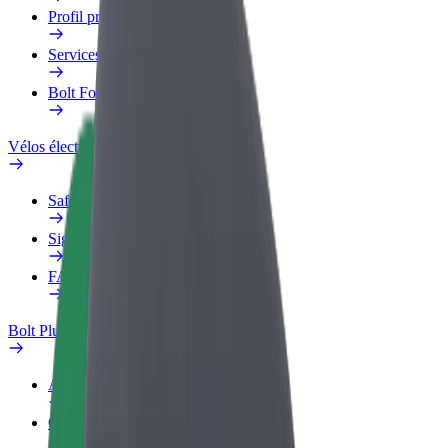
Profil professionnel
Services
Bolt Food pour les entreprises
Vélos électriques
Safety Lab
Signaler un problème
FAQ
Bolt Plus
Avantages
Comment s'inscrire