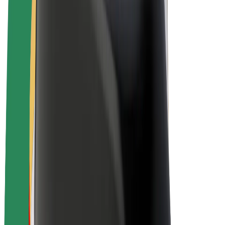
Vélos électriques
Bolt Plus
Générez des revenus avec Bolt
Chauffeur
Revenus du chauffeur
Livreur
Revenus du livreur
Commerçants Bolt Food
Flottes
Franchise
Entreprise
Rejoignez-nous