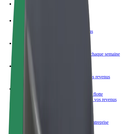
FAQ
Devenir partenaire chauffeur
Générez des revenus selon vos conditions
Devenir livreur
Livrez des repas et générez des revenus chaque semaine
Ajouter un restaurant ou un magasin
Atteignez plus de clients et augmentez vos revenus
Inscrivez-vous en tant que propriétaire de flotte
Ajoutez votre flotte sur Bolt et augmentez vos revenus
Bolt for Business
Produits et services Bolt adaptés à votre entreprise