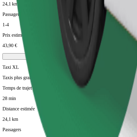
24,1 km
Passagers
1-4
Prix estimé
43,90 €
Taxi XL
Taxis plus grands avec 6 places assises
Temps de trajet estimé
28 min
Distance estimée
24,1 km
Passagers