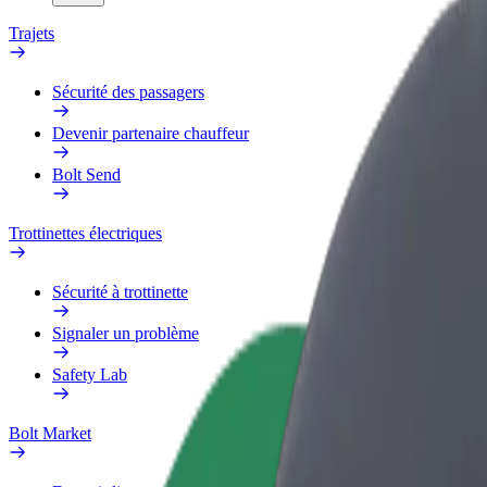
Trajets
Sécurité des passagers
Devenir partenaire chauffeur
Bolt Send
Trottinettes électriques
Sécurité à trottinette
Signaler un problème
Safety Lab
Bolt Market