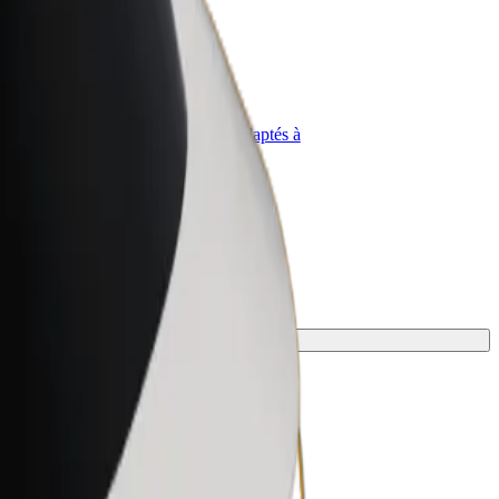
priétaire
Bolt for Business
Produits et services Bolt adaptés à
t
votre entreprise
ent le mieux.