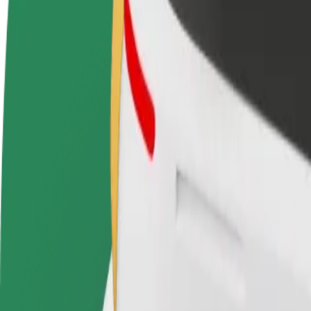
FAQ
Devenir partenaire chauffeur
Devenir livreur
Générez des revenus selon
Livrez des repas et générez des r
vos conditions
chaque semaine
Comment se rendre de Pestana Casino Park Hotel à 
À la recherche du meilleur trajet entre Pestana Casino Park Hotel et P
De
Pestana Casino Park Hotel
À
Praia de Machico
Praticité et confort, en quelques clics !
Bolt