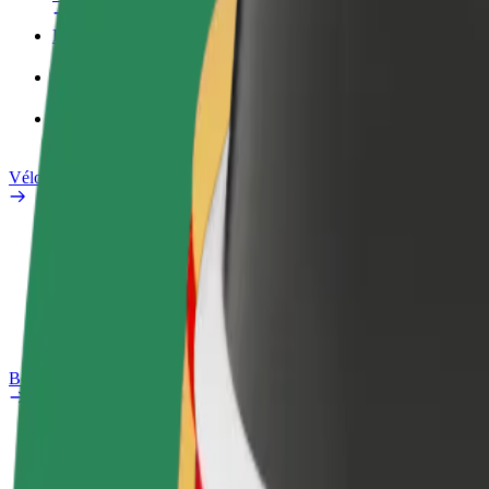
Profil professionnel
Services
Bolt Food pour les entreprises
Vélos électriques
Safety Lab
Signaler un problème
FAQ
Bolt Plus
Avantages
Comment s'inscrire