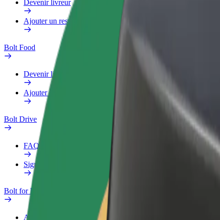
Devenir livreur
Ajouter un restaurant ou un magasin
Bolt Food
Devenir livreur
Ajouter un restaurant ou un magasin
Bolt Drive
FAQ
Signaler un véhicule
Bolt for Business
Avantages