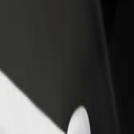
Ajouter un restaurant ou un
Inscrivez-vous en tant que pro
evenus
magasin
de flotte
Atteignez plus de clients et
Ajoutez votre flotte sur Bolt e
augmentez vos revenus
augmentez vos revenus
Praia de Machico
raia de Machico ? Explorez nos services et trouvez celui qui vous convi
Télécharger l'appli