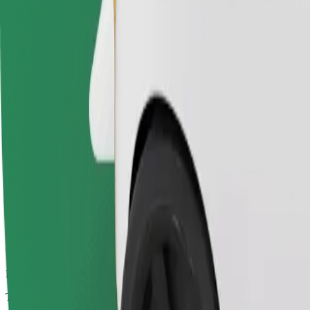
Trajets fiables dans des voitures classiques de taille moyenne.
Temps de trajet estimé
28 min
Distance estimée
24,1 km
Passagers
1-4
Prix estimé
26,00 €
Green
Des trajets efficaces dans des véhicules entièrement électriques
Temps de trajet estimé