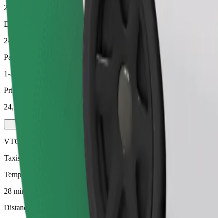
28 min
Distance estimée
24,1 km
Passagers
1-4
Prix estimé
24,30 €
VTC
Taxis locaux à votre service
Temps de trajet estimé
28 min
Distance estimée