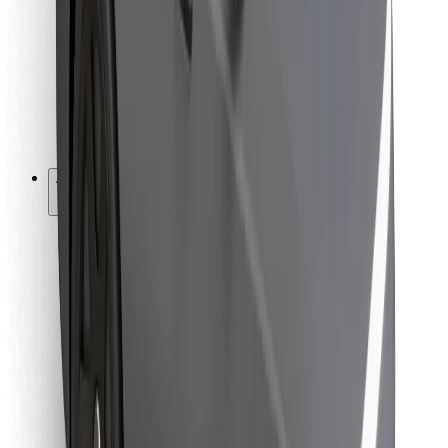
Pour les livreurs
Bolt Food
Pour les propriétaires de flotte
Pour les restaurants
Bolt for Business
Autres
Fournisseurs
Conditions générales
Cookies
Sécurité
Obtenez un trajet en quelques minutes !
Télécharger l'appli Bolt