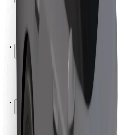
Sécurité des passagers
Sécurité des chauffeurs
Sécurité à trottinette
Safety Lab
Villes
Emplacements
Solutions pour les villes
Aéroports
Stations de charge Bolt
Support
Pour les passagers
Pour les chauffeurs