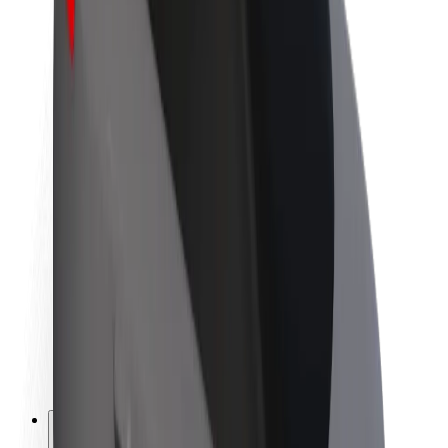
À propos de Bolt
La durabilité chez Bolt
Project Zero
Blog
Actualités
Lignes directrices de marque
Notre mission
Relations investisseurs
Équipe de direction
La marque
Ressources
Fonds urbain
Sécurité