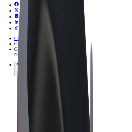
Conditions générales
Confidentialité
Cookies
© 2026 Bolt Technology OÜ
Services
Trajets
Trottinettes électriques
Bolt Market
Bolt Food
Bolt Drive
Bolt for Business