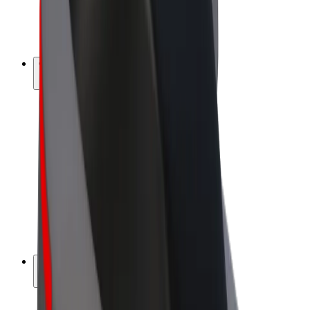
Vélos électriques
Bolt Plus
Générez des revenus avec Bolt
Chauffeur
Revenus du chauffeur
Livreur
Revenus du livreur
Commerçants Bolt Food
Flottes
Franchise
Entreprise
Rejoignez-nous