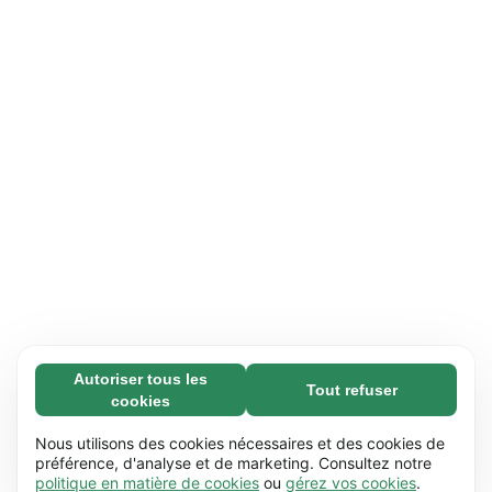
Autoriser tous les
Tout refuser
Nécessaires (65)
cookies
Les cookies nécessaires contribuent à rendre
En savoir plus
notre site web utilisable en activant des
Nous utilisons des cookies nécessaires et des cookies de
fonctions de base comme la navigation de
préférence, d'analyse et de marketing. Consultez notre
Préférences (17)
politique en matière de cookies
ou
gérez vos cookies
.
page. Le site web ne peut pas fonctionner