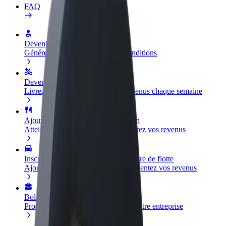
FAQ
Devenir partenaire chauffeur
Générez des revenus selon vos conditions
Devenir livreur
Livrez des repas et générez des revenus chaque semaine
Ajouter un restaurant ou un magasin
Atteignez plus de clients et augmentez vos revenus
Inscrivez-vous en tant que propriétaire de flotte
Ajoutez votre flotte sur Bolt et augmentez vos revenus
Bolt for Business
Produits et services Bolt adaptés à votre entreprise