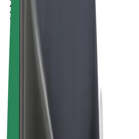
Conditions générales
Confidentialité
Cookies
© 2026 Bolt Technology OÜ
Services
Trajets
Trottinettes électriques
Bolt Market
Bolt Food
Bolt Drive
Bolt for Business
Vélos électriques