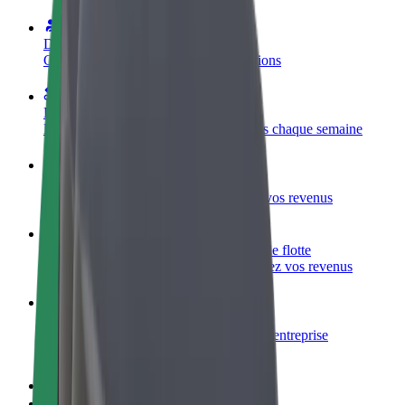
Devenir partenaire chauffeur
Générez des revenus selon vos conditions
Devenir livreur
Livrez des repas et générez des revenus chaque semaine
Ajouter un restaurant ou un magasin
Atteignez plus de clients et augmentez vos revenus
Inscrivez-vous en tant que propriétaire de flotte
Ajoutez votre flotte sur Bolt et augmentez vos revenus
Bolt for Business
Produits et services Bolt adaptés à votre entreprise