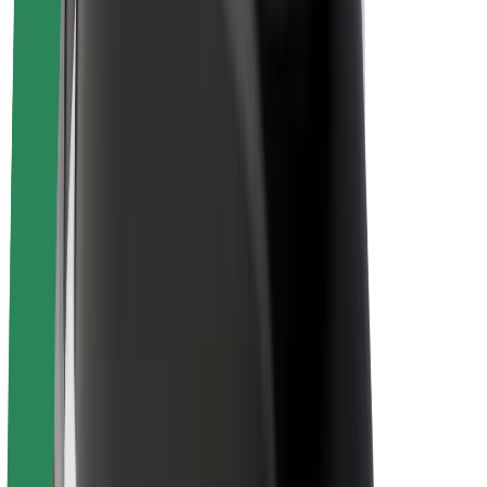
La durabilité chez Bolt
Project Zero
Blog
Actualités
Lignes directrices de marque
Notre mission
Relations investisseurs
Équipe de direction
La marque
Ressources
Fonds urbain
Sécurité
Sécurité des passagers