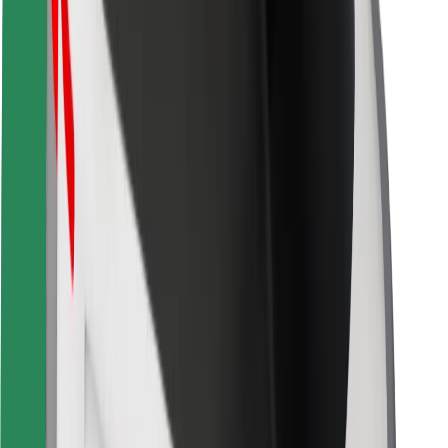
Bolt Food
Pour les propriétaires de flotte
Pour les restaurants
Bolt for Business
Autres
Fournisseurs
Conditions générales
Cookies
Sécurité
Obtenez un trajet en quelques minutes !
Télécharger l'appli Bolt
Retrouvez tous vos plats favoris !