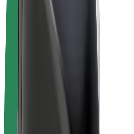
Bolt Plus
Générez des revenus avec Bolt
Chauffeur
Revenus du chauffeur
Livreur
Revenus du livreur
Commerçants Bolt Food
Flottes
Franchise
Entreprise
Rejoignez-nous
À propos de Bolt