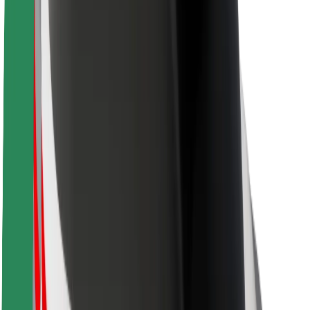
Sécurité des chauffeurs
Sécurité à trottinette
Safety Lab
Villes
Emplacements
Solutions pour les villes
Aéroports
Stations de charge Bolt
Support
Pour les passagers
Pour les chauffeurs
Pour les livreurs