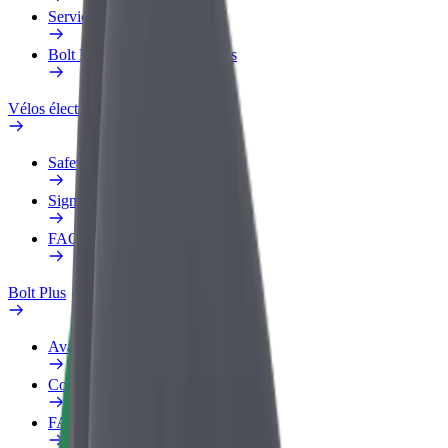
Services
Bolt Food pour les entreprises
Vélos électriques
Safety Lab
Signaler un problème
FAQ
Bolt Plus
Avantages
Comment s'inscrire
FAQ