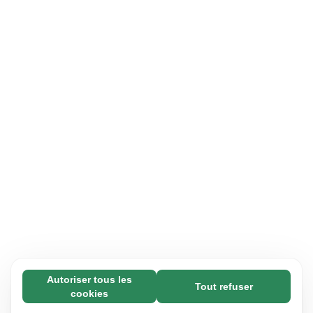
Autoriser tous les
Tout refuser
Nécessaires (65)
cookies
Les cookies nécessaires contribuent à rendre
En savoir plus