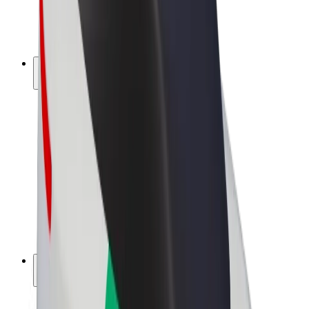
Vélos électriques
Bolt Plus
Générez des revenus avec Bolt
Chauffeur
Revenus du chauffeur
Livreur
Revenus du livreur
Commerçants Bolt Food
Flottes
Franchise
Entreprise
Rejoignez-nous