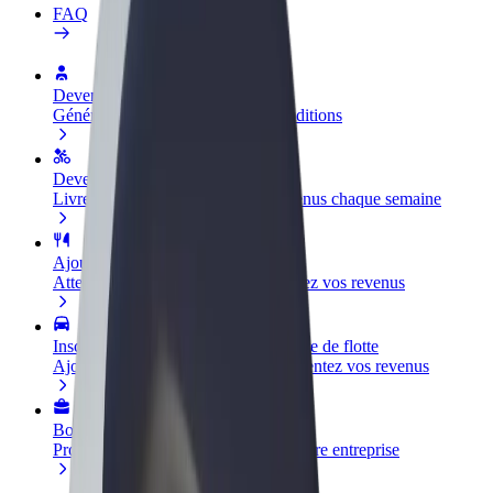
FAQ
Devenir partenaire chauffeur
Générez des revenus selon vos conditions
Devenir livreur
Livrez des repas et générez des revenus chaque semaine
Ajouter un restaurant ou un magasin
Atteignez plus de clients et augmentez vos revenus
Inscrivez-vous en tant que propriétaire de flotte
Ajoutez votre flotte sur Bolt et augmentez vos revenus
Bolt for Business
Produits et services Bolt adaptés à votre entreprise