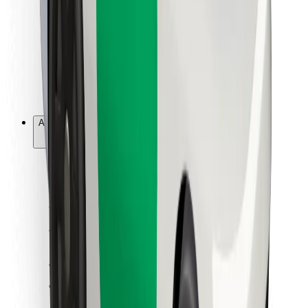
Pour les livreurs
Bolt Food
Pour les propriétaires de flotte
Pour les restaurants
Bolt for Business
Autres
Fournisseurs
Conditions générales
Cookies
Sécurité
Obtenez un trajet en quelques minutes !
Télécharger l'appli Bolt