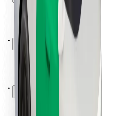
Sécurité des passagers
Sécurité des chauffeurs
Sécurité à trottinette
Safety Lab
Villes
Emplacements
Solutions pour les villes
Aéroports
Stations de charge Bolt
Support
Pour les passagers
Pour les chauffeurs