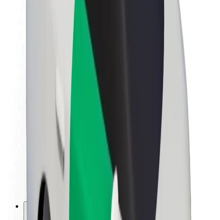
À propos de Bolt
La durabilité chez Bolt
Project Zero
Blog
Actualités
Lignes directrices de marque
Notre mission
Relations investisseurs
Équipe de direction
La marque
Ressources
Fonds urbain
Sécurité