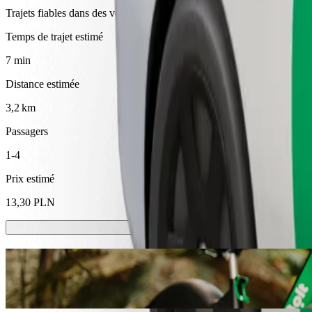
Trajets fiables dans des voitures classiques de taille moyenne.
Temps de trajet estimé
7 min
Distance estimée
3,2 km
Passagers
1-4
Prix estimé
13,30 PLN
Trottinette ou vélo électrique
Déplacez-vous à Włocławek à trottinette ou à vélo électrique
Télécharger l'appli Bolt