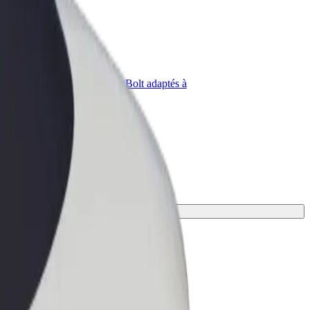
priétaire
Bolt for Business
Produits et services Bolt adaptés à
t
votre entreprise
 le mieux.