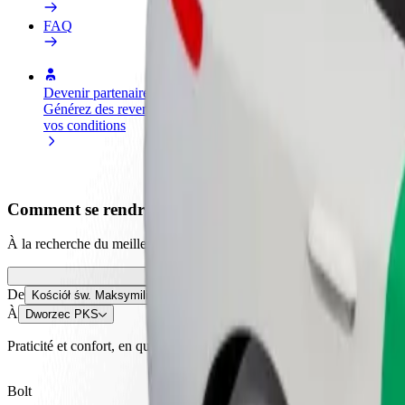
FAQ
Devenir partenaire chauffeur
Devenir livreur
Générez des revenus selon
Livrez des repas et générez des r
vos conditions
chaque semaine
Comment se rendre de Kościół św. Maksymiliana à 
À la recherche du meilleur trajet entre Kościół św. Maksymiliana et 
De
Kościół św. Maksymiliana
À
Dworzec PKS
Praticité et confort, en quelques clics !
Bolt