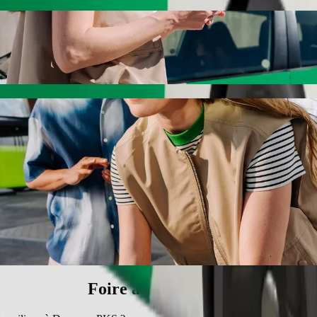
a à Dworzec PKS avec le transport avec cha
si vous recherchez le meilleur prix pour aller à Dworzec PKS. Avec Bol
s.
iół św. Maksymiliana à Dworzec PKS
u'à 6 personnes.
Bolt.
s une voiture équipée d'un siège enfant.
s acceptant les animaux.
orie Assistance sont accessibles aux fauteuils roulants (WAV).
rix avec la catégorie Economy.
Foire aux questions