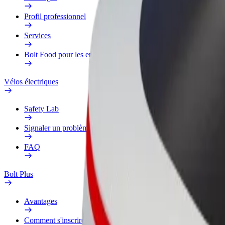
Profil professionnel
Services
Bolt Food pour les entreprises
Vélos électriques
Safety Lab
Signaler un problème
FAQ
Bolt Plus
Avantages
Comment s'inscrire