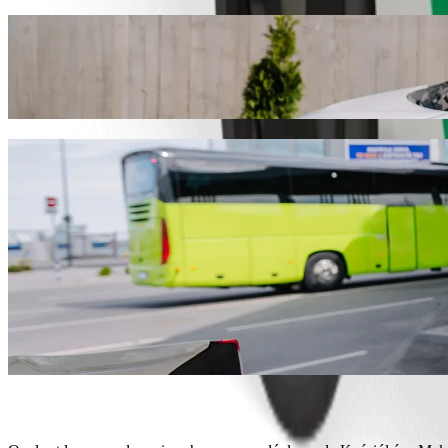
Déplacez-vous de Kościół św. Maksymilian
Nous vous recommandons de choisir le transport avec chauffeur Bolt 
Quel que soit votre besoin, nous trouverons le véhicule idéal pour vou
Télécharger l'appli Bolt
Services Bolt pour vous déplacer de Kośc
Beaucoup de bagages ? Réservez nos Vans pouvant accueillir jusq
Besoin d'arriver avec élégance ? Essayez les voitures premium de 
Vous voyagez avec des enfants ? Commandez un trajet pratique dan
Votre animal de compagnie vous accompagne ? Essayez nos trajet
Besoin d'assistance supplémentaire ? Les véhicules de notre catég
Des trajets abordables ? Profitez de voitures compactes à petits p
Télécharger l'appli Bolt