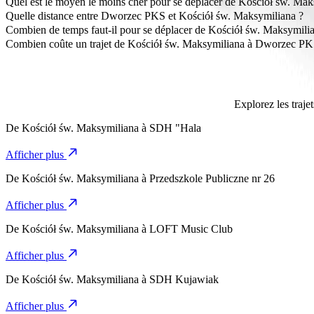
Quel est le moyen le moins cher pour se déplacer de Kościół św. M
La façon la plus abordable de se déplacer de Kościół św. Maksymil
Quelle distance entre Dworzec PKS et Kościół św. Maksymiliana ?
Dworzec PKS est à environ 3,2 km de Kościół św. Maksymiliana.
Combien de temps faut-il pour se déplacer de Kościół św. Maksymil
Il faut environ 7 min pour se déplacer de Kościół św. Maksymiliana
Combien coûte un trajet de Kościół św. Maksymiliana à Dworzec PK
Le coût du trajet de Kościół św. Maksymiliana à Dworzec PKS avec 
Explorez les traj
De
Kościół św. Maksymiliana
à
SDH "Hala
Afficher plus
De
Kościół św. Maksymiliana
à
Przedszkole Publiczne nr 26
Afficher plus
De
Kościół św. Maksymiliana
à
LOFT Music Club
Afficher plus
De
Kościół św. Maksymiliana
à
SDH Kujawiak
Afficher plus