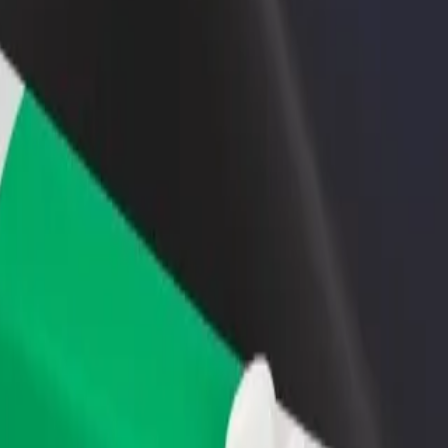
Ajouter un restaurant ou un
Inscrivez-vous en tant que pro
evenus
magasin
de flotte
Atteignez plus de clients et
Ajoutez votre flotte sur Bolt e
augmentez vos revenus
augmentez vos revenus
Dworzec PKS
Dworzec PKS ? Explorez nos services et trouvez celui qui vous convient
Télécharger l'appli