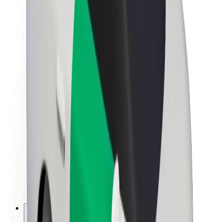
À propos de Bolt
La durabilité chez Bolt
Project Zero
Blog
Actualités
Lignes directrices de marque
Notre mission
Relations investisseurs
Équipe de direction
La marque
Ressources
Fonds urbain
Sécurité