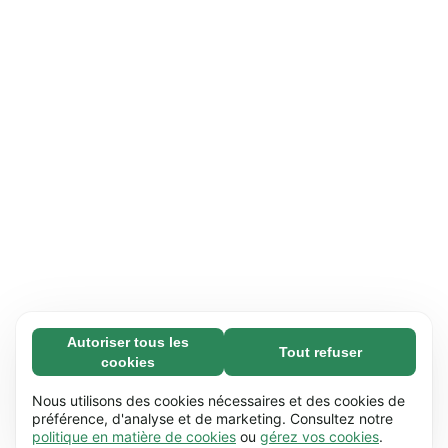
Autoriser tous les
Tout refuser
Nécessaires (65)
cookies
Les cookies nécessaires contribuent à rendre
En savoir plus
notre site web utilisable en activant des
Nous utilisons des cookies nécessaires et des cookies de
fonctions de base comme la navigation de
préférence, d'analyse et de marketing. Consultez notre
Préférences (17)
politique en matière de cookies
ou
gérez vos cookies
.
page. Le site web ne peut pas fonctionner