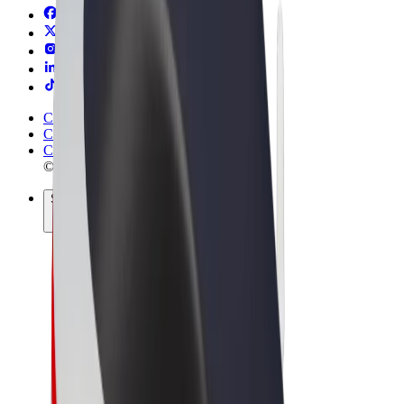
Conditions générales
Confidentialité
Cookies
© 2026 Bolt Technology OÜ
Services
Trajets
Trottinettes électriques
Bolt Market
Bolt Food
Bolt Drive
Bolt for Business