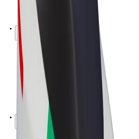
Vélos électriques
Bolt Plus
Générez des revenus avec Bolt
Chauffeur
Revenus du chauffeur
Livreur
Revenus du livreur
Commerçants Bolt Food
Flottes
Franchise
Entreprise
Rejoignez-nous