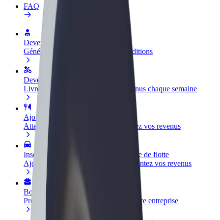
FAQ
Devenir partenaire chauffeur
Générez des revenus selon vos conditions
Devenir livreur
Livrez des repas et générez des revenus chaque semaine
Ajouter un restaurant ou un magasin
Atteignez plus de clients et augmentez vos revenus
Inscrivez-vous en tant que propriétaire de flotte
Ajoutez votre flotte sur Bolt et augmentez vos revenus
Bolt for Business
Produits et services Bolt adaptés à votre entreprise