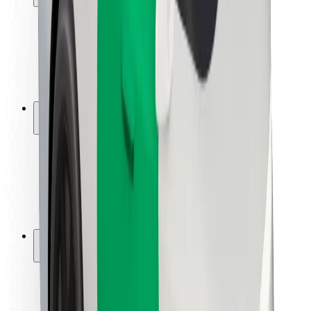
Sécurité des passagers
Sécurité des chauffeurs
Sécurité à trottinette
Safety Lab
Villes
Emplacements
Solutions pour les villes
Aéroports
Stations de charge Bolt
Support
Pour les passagers
Pour les chauffeurs