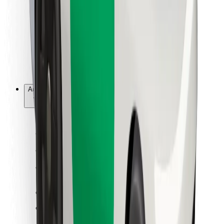
Pour les livreurs
Bolt Food
Pour les propriétaires de flotte
Pour les restaurants
Bolt for Business
Autres
Fournisseurs
Conditions générales
Cookies
Sécurité
Obtenez un trajet en quelques minutes !
Télécharger l'appli Bolt