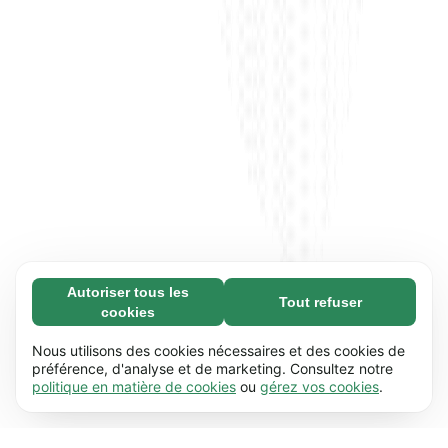
Autoriser tous les
Tout refuser
Nécessaires (65)
cookies
Les cookies nécessaires contribuent à rendre
En savoir plus
notre site web utilisable en activant des
Nous utilisons des cookies nécessaires et des cookies de
fonctions de base comme la navigation de
préférence, d'analyse et de marketing. Consultez notre
Préférences (17)
politique en matière de cookies
ou
gérez vos cookies
.
page. Le site web ne peut pas fonctionner
Les cookies de préférences permettent à notre
En savoir plus
correctement sans ces cookies.
En savoir plus
site web de retenir des informations qui
modifient la manière dont le site se comporte