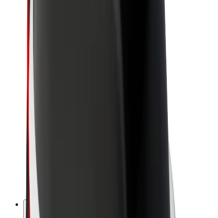
À propos de Bolt
La durabilité chez Bolt
Project Zero
Blog
Actualités
Lignes directrices de marque
Notre mission
Relations investisseurs
Équipe de direction
La marque
Ressources
Fonds urbain
Sécurité