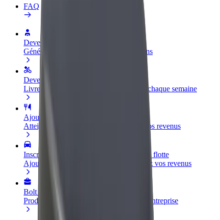
FAQ
Devenir partenaire chauffeur
Générez des revenus selon vos conditions
Devenir livreur
Livrez des repas et générez des revenus chaque semaine
Ajouter un restaurant ou un magasin
Atteignez plus de clients et augmentez vos revenus
Inscrivez-vous en tant que propriétaire de flotte
Ajoutez votre flotte sur Bolt et augmentez vos revenus
Bolt for Business
Produits et services Bolt adaptés à votre entreprise