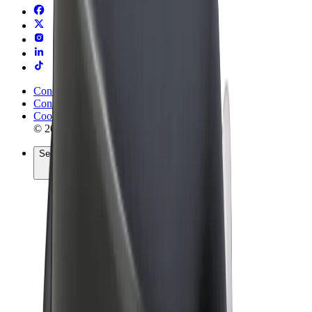
Conditions générales
Confidentialité
Cookies
© 2026 Bolt Technology OÜ
Services
Trajets
Trottinettes électriques
Bolt Market
Bolt Food
Bolt Drive
Bolt for Business