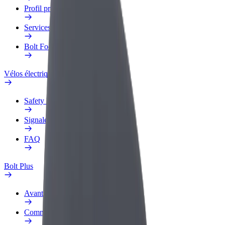
Profil professionnel
Services
Bolt Food pour les entreprises
Vélos électriques
Safety Lab
Signaler un problème
FAQ
Bolt Plus
Avantages
Comment s'inscrire