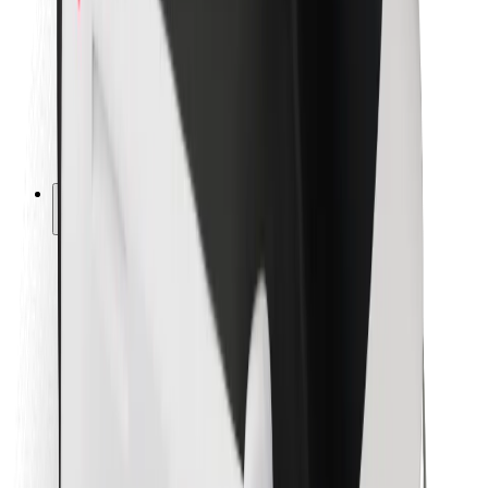
Pour les livreurs
Bolt Food
Pour les propriétaires de flotte
Pour les restaurants
Bolt for Business
Autres
Fournisseurs
Conditions générales
Cookies
Sécurité
Obtenez un trajet en quelques minutes !
Télécharger l'appli Bolt