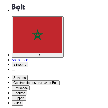
FR
Assistance
S'inscrire
Services
Générez des revenus avec Bolt
Entreprise
Sécurité
Support
Villes