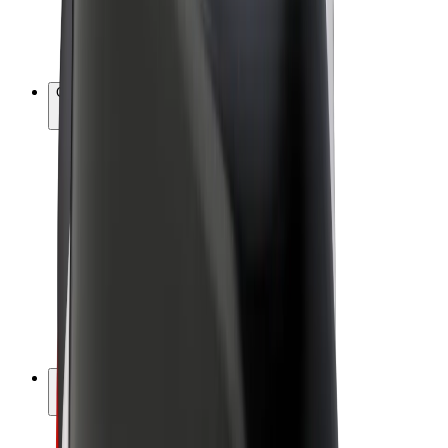
Vélos électriques
Bolt Plus
Générez des revenus avec Bolt
Chauffeur
Revenus du chauffeur
Livreur
Revenus du livreur
Commerçants Bolt Food
Flottes
Franchise
Entreprise
Rejoignez-nous