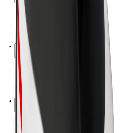
Sécurité des passagers
Sécurité des chauffeurs
Sécurité à trottinette
Safety Lab
Villes
Emplacements
Solutions pour les villes
Aéroports
Stations de charge Bolt
Support
Pour les passagers
Pour les chauffeurs