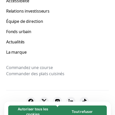
Accessibilité
Relations investisseurs
Équipe de direction
Fonds urbain
Actualités
La marque
Commandez une course
Commander des plats cuisinés
Autoriser tous les
Tout refuser
Nécessaires (65)
cookies