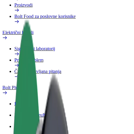
Proizvodi
Bolt Food za poslovne korisnike
Električni bicikli
Sigurnosni laboratorij
Prijavi problem
Često postavljana pitanja
Bolt Plus
Pogodnosti
Kako se pridružiti
Često postavljana pitanja