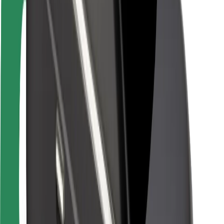
Sigurnost vozača
Sigurnost na romobilu
Sigurnosni laboratorij
Gradovi
Lokacije
Gradska rješenja
Zračne luke
Bolt stanice za punjenje
Podrška
Za korisnike
Za vozače
Za dostavljače