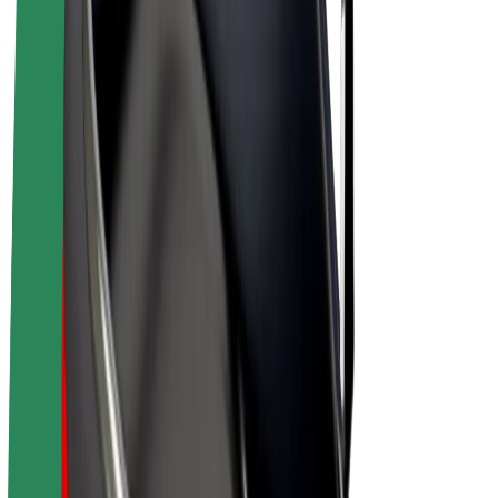
Bolt Plus
Zarađuj uz Bolt
Vozači
Zarada vozača
Dostavljači
Zarada dostavljača
Bolt Food trgovci
Flote
Franšize
Tvrtka
Karijere
O platformi Bolt