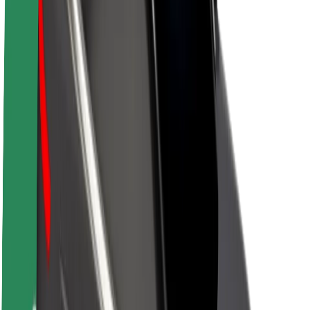
Održivost uz Bolt
Projekt nula
Blog
Novosti
Smjernice za brend
Misija
Odnosi s investitorima
Vodstvo
Brend
Mediji
Urban Fund
Sigurnost
Sigurnost korisnika