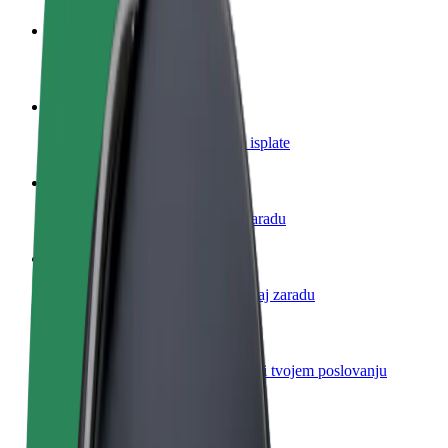
Postani vozač
Zarađuj po vlastitim uvjetima
Postani dostavljač
Dostavljaj hranu i primaj tjedne isplate
Dodaj restoran ili trgovinu
Dosegni više kupaca i povećaj zaradu
Registriraj se kao vlasnik flote
Dodaj svoju flotu na Bolt i povećaj zaradu
Bolt for Business
Bolt proizvodi i usluge prilagođeni tvojem poslovanju