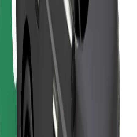
Bolt Food
Za vlasnike flota
Za restorane
Bolt for Business
Ostalo
Dobavljači
Uvjeti i odredbe
Kolačići
Sigurnost
Zatraži vožnju i putuj kroz nekoliko minuta!
Preuzmi aplikaciju Bolt
Pronađi svoje najdraže jelo!