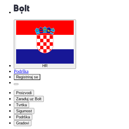
HR
Podrška
Registriraj se
Proizvodi
Zarađuj uz Bolt
Tvrtka
Sigurnost
Podrška
Gradovi