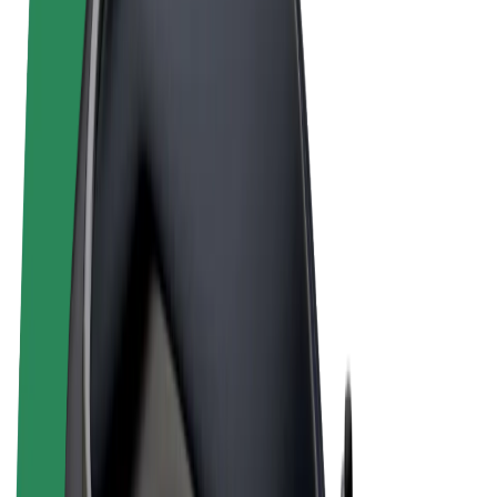
Uvjeti i odredbe
Privatnost
Kolačići
© 2026 Bolt Technology OÜ
Proizvodi
Vožnje
Romobili
Bolt Market
Bolt Food
Bolt Drive
Bolt for Business
Električni bicikli