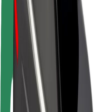
O platformi Bolt
Održivost uz Bolt
Projekt nula
Blog
Novosti
Smjernice za brend
Misija
Odnosi s investitorima
Vodstvo
Brend
Mediji
Urban Fund
Sigurnost