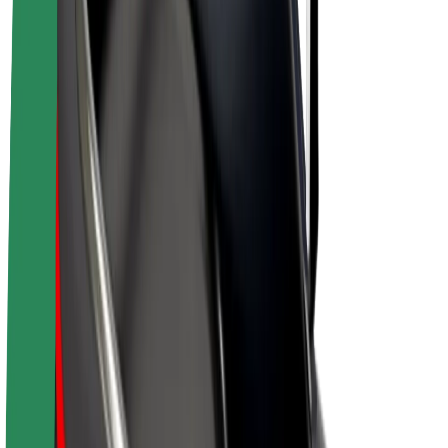
Električni bicikli
Bolt Plus
Zarađuj uz Bolt
Vozači
Zarada vozača
Dostavljači
Zarada dostavljača
Bolt Food trgovci
Flote
Franšize
Tvrtka
Karijere