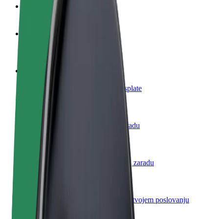
Često postavljana pitanja
Postani vozač
Zarađuj po vlastitim uvjetima
Postani dostavljač
Dostavljaj hranu i primaj tjedne isplate
Dodaj restoran ili trgovinu
Dosegni više kupaca i povećaj zaradu
Registriraj se kao vlasnik flote
Dodaj svoju flotu na Bolt i povećaj zaradu
Bolt for Business
Bolt proizvodi i usluge prilagođeni tvojem poslovanju