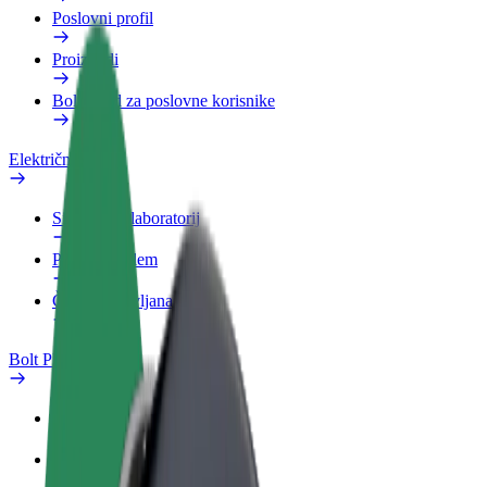
Poslovni profil
Proizvodi
Bolt Food za poslovne korisnike
Električni bicikli
Sigurnosni laboratorij
Prijavi problem
Često postavljana pitanja
Bolt Plus
Pogodnosti
Kako se pridružiti