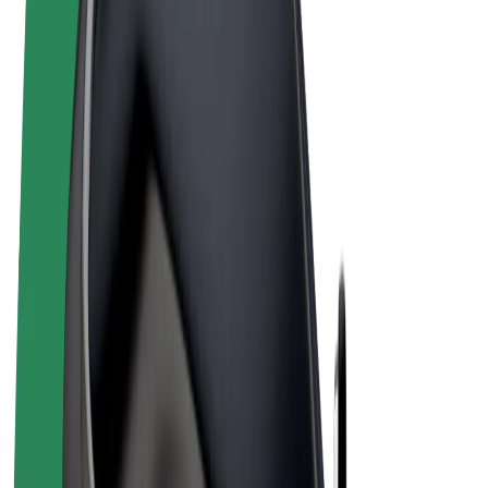
Uvjeti i odredbe
Privatnost
Kolačići
© 2026 Bolt Technology OÜ
Proizvodi
Vožnje
Romobili
Bolt Market
Bolt Food
Bolt Drive
Bolt for Business