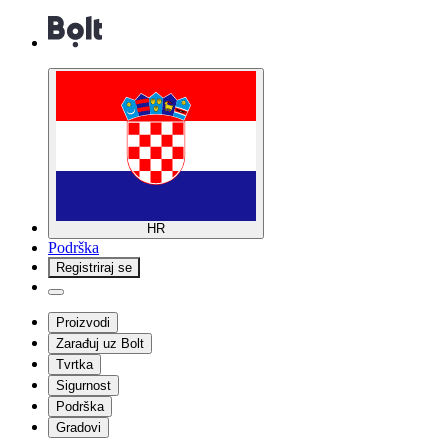
HR
Podrška
Registriraj se
Proizvodi
Zarađuj uz Bolt
Tvrtka
Sigurnost
Podrška
Gradovi