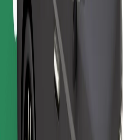
Za dostavljače
Bolt Food
Za vlasnike flota
Za restorane
Bolt for Business
Ostalo
Dobavljači
Uvjeti i odredbe
Kolačići
Sigurnost
Zatraži vožnju i putuj kroz nekoliko minuta!
Preuzmi aplikaciju Bolt