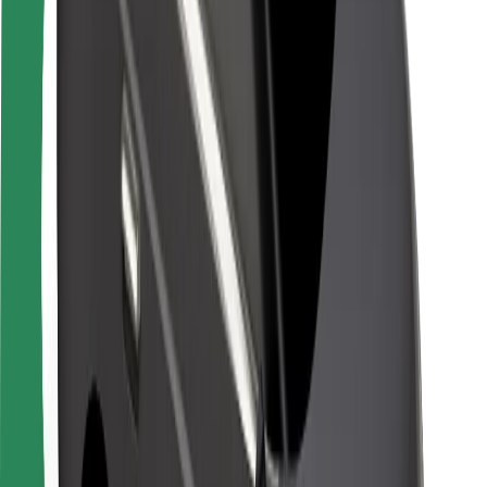
Sigurnost korisnika
Sigurnost vozača
Sigurnost na romobilu
Sigurnosni laboratorij
Gradovi
Lokacije
Gradska rješenja
Zračne luke
Bolt stanice za punjenje
Podrška
Za korisnike
Za vozače