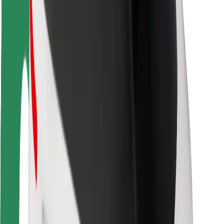
Sigurnost vozača
Sigurnost na romobilu
Sigurnosni laboratorij
Gradovi
Lokacije
Gradska rješenja
Zračne luke
Bolt stanice za punjenje
Podrška
Za korisnike
Za vozače
Za dostavljače