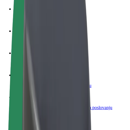
Postani vozač
Zarađuj po vlastitim uvjetima
Postani dostavljač
Dostavljaj hranu i primaj tjedne isplate
Dodaj restoran ili trgovinu
Dosegni više kupaca i povećaj zaradu
Registriraj se kao vlasnik flote
Dodaj svoju flotu na Bolt i povećaj zaradu
Bolt for Business
Bolt proizvodi i usluge prilagođeni tvojem poslovanju