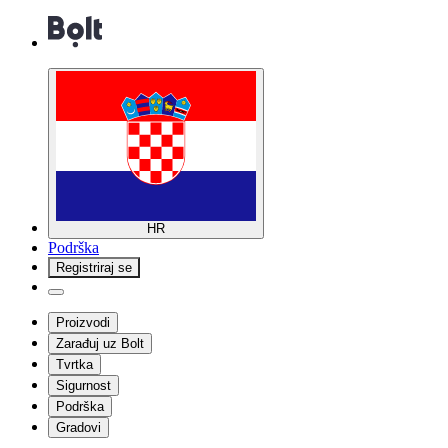
HR
Podrška
Registriraj se
Proizvodi
Zarađuj uz Bolt
Tvrtka
Sigurnost
Podrška
Gradovi