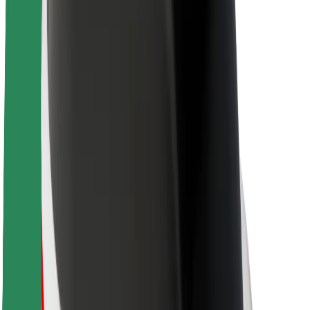
Održivost uz Bolt
Projekt nula
Blog
Novosti
Smjernice za brend
Misija
Odnosi s investitorima
Vodstvo
Brend
Mediji
Urban Fund
Sigurnost
Sigurnost korisnika