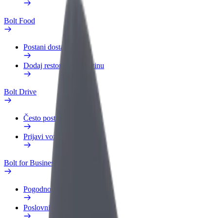
Bolt Food
Postani dostavljač
Dodaj restoran ili trgovinu
Bolt Drive
Često postavljana pitanja
Prijavi vozilo
Bolt for Business
Pogodnosti
Poslovni profil