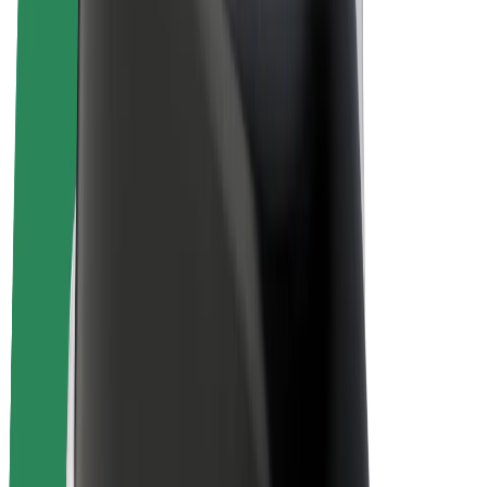
Bolt Plus
Zarađuj uz Bolt
Vozači
Zarada vozača
Dostavljači
Zarada dostavljača
Bolt Food trgovci
Flote
Franšize
Tvrtka
Karijere
O platformi Bolt