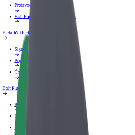
Proizvodi
Bolt Food za poslovne korisnike
Električni bicikli
Sigurnosni laboratorij
Prijavi problem
Često postavljana pitanja
Bolt Plus
Pogodnosti
Kako se pridružiti
Često postavljana pitanja