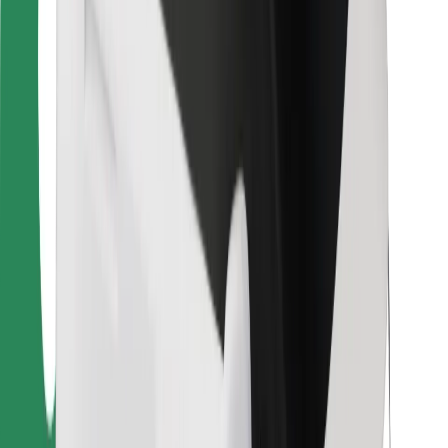
Bolt Food
Za vlasnike flota
Za restorane
Bolt for Business
Ostalo
Dobavljači
Uvjeti i odredbe
Kolačići
Sigurnost
Zatraži vožnju i putuj kroz nekoliko minuta!
Preuzmi aplikaciju Bolt
Pronađi svoje najdraže jelo!