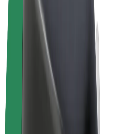
Uvjeti i odredbe
Privatnost
Kolačići
© 2026 Bolt Technology OÜ
Proizvodi
Vožnje
Romobili
Bolt Market
Bolt Food
Bolt Drive
Bolt for Business
Električni bicikli