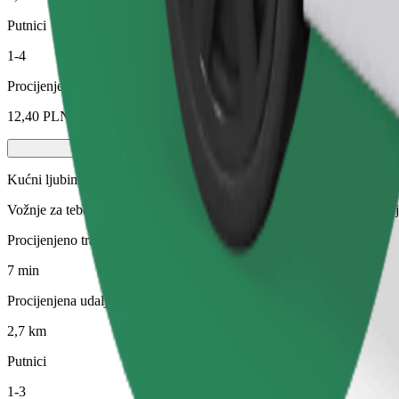
Putnici
1-4
Procijenjena cijena
12,40 PLN
Kućni ljubimci
Vožnje za tebe i tvog ljubimca. Psi moraju nositi brnjicu, male životin
Procijenjeno trajanje putovanja
7 min
Procijenjena udaljenost
2,7 km
Putnici
1-3