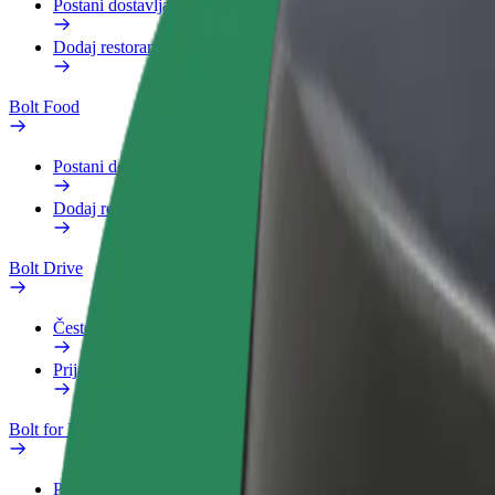
Postani dostavljač
Dodaj restoran ili trgovinu
Bolt Food
Postani dostavljač
Dodaj restoran ili trgovinu
Bolt Drive
Često postavljana pitanja
Prijavi vozilo
Bolt for Business
Pogodnosti