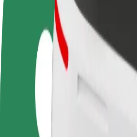
Često postavljana pitanja
Postani vozač
Postani dostavljač
Dodaj
Zarađuj po vlastitim
Dostavljaj hranu i primaj tjedne
Doseg
uvjetima
isplate
zara
Kako doći od Pub Fiction do Bialystok University of
Tražiš najbolji način da stigneš od Pub Fiction do Bialystok Universit
Od
Pub Fiction
Do
Bialystok University of Technology
Udobnost i praktičnost su nadohvat ruke!
Bolt