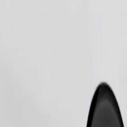
Zatraži vožnju