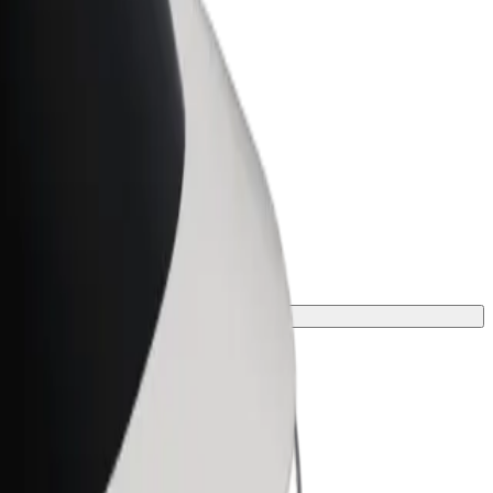
r Business
oizvodi i usluge prilagođeni tvojem
anju
nje.