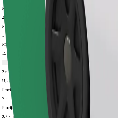
Procijenjena udaljenost
2,7 km
Putnici
1-4
Procijenjena cijena
15,20 PLN
Zelena
Ugodne vožnje u hibridnim i električnim vozilima
Procijenjeno trajanje putovanja
7 min
Procijenjena udaljenost
2,7 km