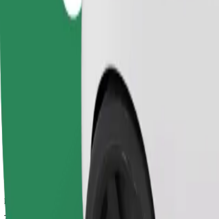
Pouzdane vožnje u svakodnevnim automobilima srednje veličine.
Procijenjeno trajanje putovanja
7 min
Procijenjena udaljenost
2,7 km
Putnici
1-4
Procijenjena cijena
11,50 PLN
Comfort
Veći automobili s više mjesta za noge i prtljagu
Procijenjeno trajanje putovanja
7 min