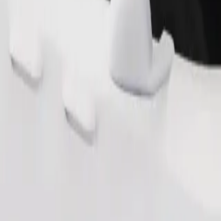
Zatraži vožnju