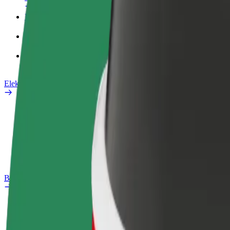
Poslovni profil
Proizvodi
Bolt Food za poslovne korisnike
Električni bicikli
Sigurnosni laboratorij
Prijavi problem
Često postavljana pitanja
Bolt Plus
Pogodnosti
Kako se pridružiti