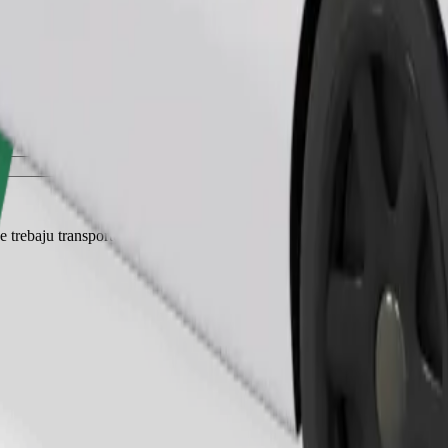
Zatraži vožnju
je trebaju transporter, a sjedala moraju biti zaštićena dekom ili podlogom