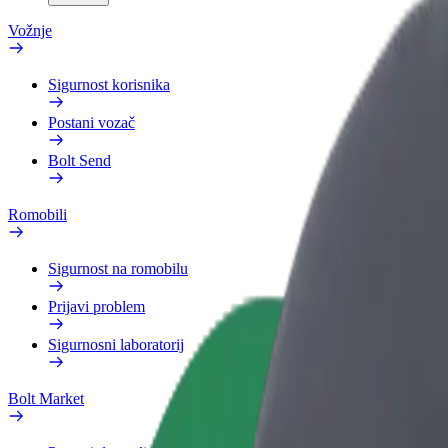
Vožnje
Sigurnost korisnika
Postani vozač
Bolt Send
Romobili
Sigurnost na romobilu
Prijavi problem
Sigurnosni laboratorij
Bolt Market