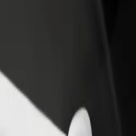
 restoran ili trgovinu
Registriraj se kao vlasnik flote
Bolt fo
ni više kupaca i povećaj
Dodaj svoju flotu na Bolt i povećaj
Bolt pr
du
zaradu
poslov
 Technology
y of Technology? Istraži naše usluge i pronađi savršenu za svoje putova
Preuzmi aplikaciju