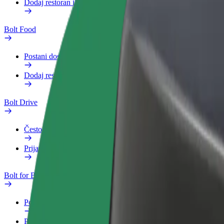
Dodaj restoran ili trgovinu
Bolt Food
Postani dostavljač
Dodaj restoran ili trgovinu
Bolt Drive
Često postavljana pitanja
Prijavi vozilo
Bolt for Business
Pogodnosti
Poslovni profil