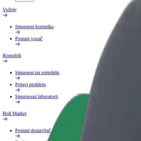
Vožnje
Sigurnost korisnika
Postani vozač
Romobili
Sigurnost na romobilu
Prijavi problem
Sigurnosni laboratorij
Bolt Market
Postani dostavljač