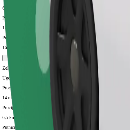
6,5 km
Putnici
1-4
Procijenjena cijena
16,20 €
Zelena
Ugodne vožnje u hibridnim i električnim vozilima
Procijenjeno trajanje putovanja
14 min
Procijenjena udaljenost
6,5 km
Putnici