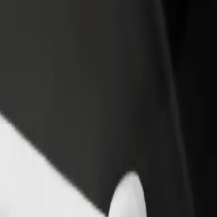
 restoran ili trgovinu
Registriraj se kao vlasnik flote
Bolt fo
ni više kupaca i povećaj
Dodaj svoju flotu na Bolt i povećaj
Bolt pr
du
zaradu
poslov
traži naše usluge i pronađi savršenu za svoje putovanje.
Preuzmi aplikaciju