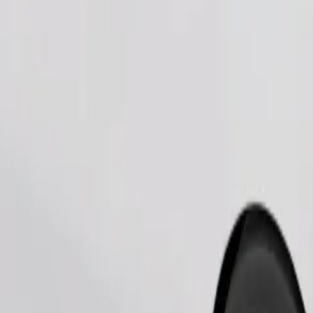
Zatraži vožnju