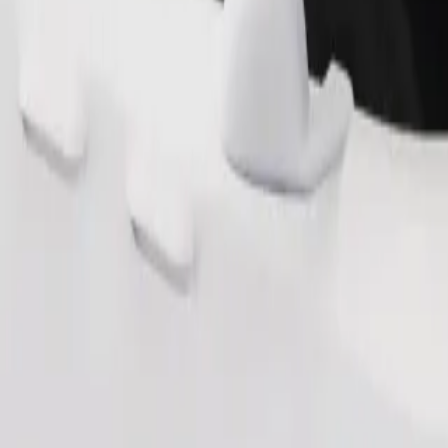
Zatraži vožnju