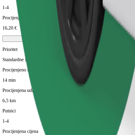
1-4
Procijenjena cijena
16,20 €
Prioritet
Standardne Bolt vožnje s bržim preuzimanjem
Procijenjeno trajanje putovanja
14 min
Procijenjena udaljenost
6,5 km
Putnici
1-4
Procijenjena cijena