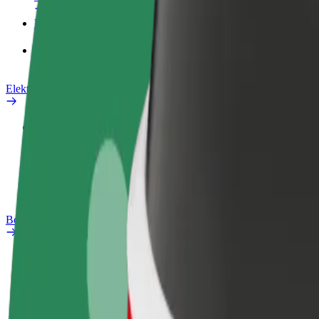
Proizvodi
Bolt Food za poslovne korisnike
Električni bicikli
Sigurnosni laboratorij
Prijavi problem
Često postavljana pitanja
Bolt Plus
Pogodnosti
Kako se pridružiti
Često postavljana pitanja