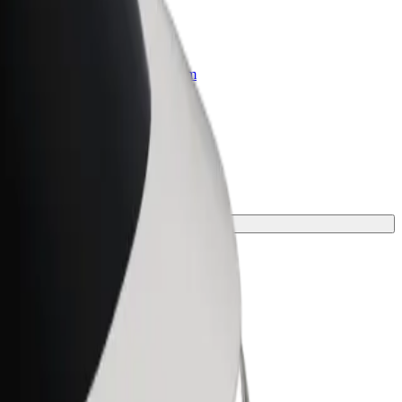
r Business
oizvodi i usluge prilagođeni tvojem
anju