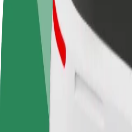
Postani vozač
Postani dostavljač
Dodaj
Zarađuj po vlastitim
Dostavljaj hranu i primaj tjedne
Doseg
uvjetima
isplate
zara
Kako doći od Bordeaux Saint-Jean do Theatro
Tražiš najbolji način da stigneš od Bordeaux Saint-Jean do Theatro? Is
Od
Bordeaux Saint-Jean
Do
Theatro
Udobnost i praktičnost su nadohvat ruke!
Berlin
Veći automobili s više mjesta za noge i prtljagu
Procijenjeno trajanje putovanja