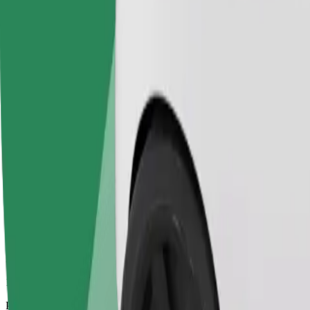
14 min
Procijenjena udaljenost
6,5 km
Putnici
1-2
Procijenjena cijena
27,40 €
Bolt
Pouzdane vožnje u svakodnevnim automobilima srednje veličine.
Procijenjeno trajanje putovanja
14 min
Procijenjena udaljenost