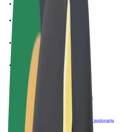
Često postavljana pitanja
Postani vozač
Zarađuj po vlastitim uvjetima
Postani dostavljač
Dostavljaj hranu i primaj tjedne isplate
Dodaj restoran ili trgovinu
Dosegni više kupaca i povećaj zaradu
Registriraj se kao vlasnik flote
Dodaj svoju flotu na Bolt i povećaj zaradu
Bolt for Business
Bolt proizvodi i usluge prilagođeni tvojem poslovanju