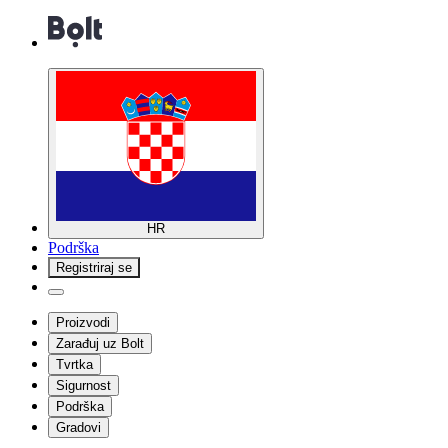
HR
Podrška
Registriraj se
Proizvodi
Zarađuj uz Bolt
Tvrtka
Sigurnost
Podrška
Gradovi