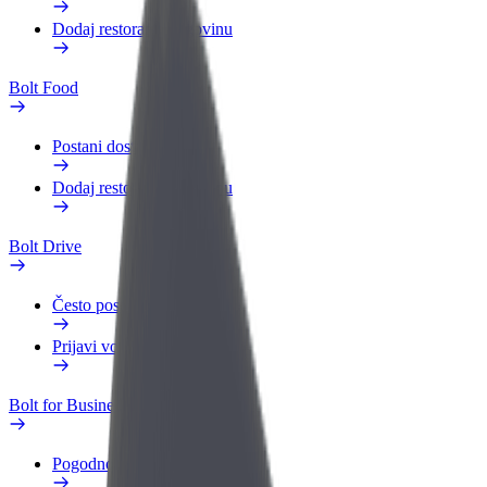
Dodaj restoran ili trgovinu
Bolt Food
Postani dostavljač
Dodaj restoran ili trgovinu
Bolt Drive
Često postavljana pitanja
Prijavi vozilo
Bolt for Business
Pogodnosti