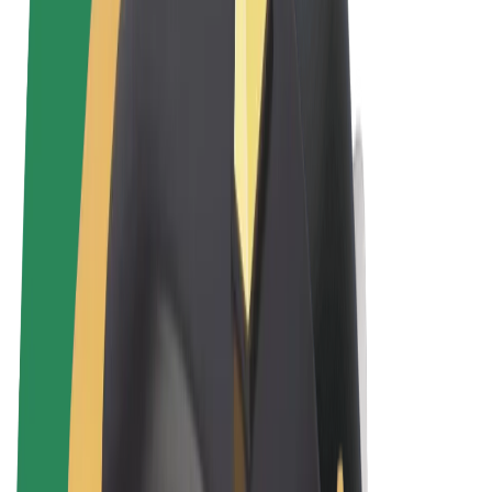
Uvjeti i odredbe
Privatnost
Kolačići
© 2026 Bolt Technology OÜ
Proizvodi
Vožnje
Romobili
Bolt Market
Bolt Food
Bolt Drive
Bolt for Business