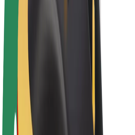
Električni bicikli
Bolt Plus
Zarađuj uz Bolt
Vozači
Zarada vozača
Dostavljači
Zarada dostavljača
Bolt Food trgovci
Flote
Franšize
Tvrtka
Karijere