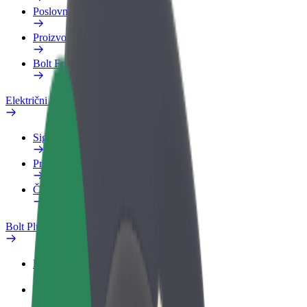
Poslovni profil
Proizvodi
Bolt Food za poslovne korisnike
Električni bicikli
Sigurnosni laboratorij
Prijavi problem
Često postavljana pitanja
Bolt Plus
Pogodnosti
Kako se pridružiti