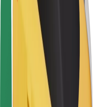
Sigurnost korisnika
Sigurnost vozača
Sigurnost na romobilu
Sigurnosni laboratorij
Gradovi
Lokacije
Gradska rješenja
Zračne luke
Bolt stanice za punjenje
Podrška
Za korisnike
Za vozače