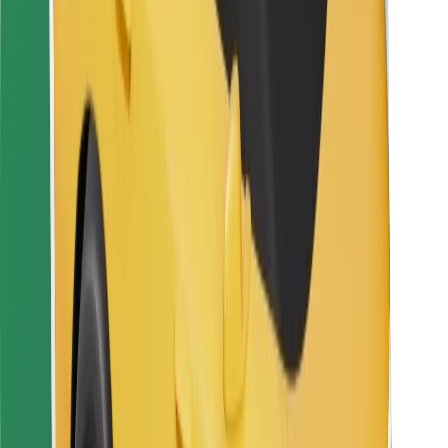
Za dostavljače
Bolt Food
Za vlasnike flota
Za restorane
Bolt for Business
Ostalo
Dobavljači
Uvjeti i odredbe
Kolačići
Sigurnost
Zatraži vožnju i putuj kroz nekoliko minuta!
Preuzmi aplikaciju Bolt