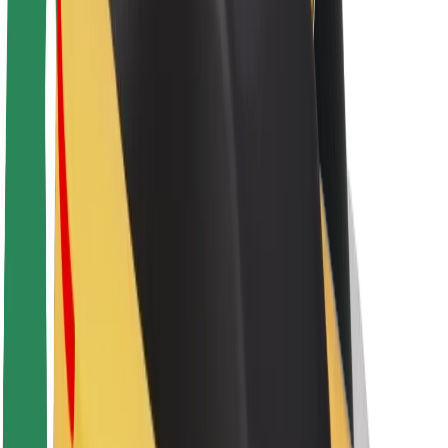
O platformi Bolt
Održivost uz Bolt
Projekt nula
Blog
Novosti
Smjernice za brend
Misija
Odnosi s investitorima
Vodstvo
Brend
Mediji
Urban Fund
Sigurnost