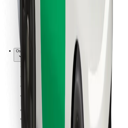
Za dostavljače
Bolt Food
Za vlasnike flota
Za restorane
Bolt for Business
Ostalo
Dobavljači
Uvjeti i odredbe
Kolačići
Sigurnost
Zatraži vožnju i putuj kroz nekoliko minuta!
Preuzmi aplikaciju Bolt