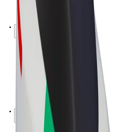
Električni bicikli
Bolt Plus
Zarađuj uz Bolt
Vozači
Zarada vozača
Dostavljači
Zarada dostavljača
Bolt Food trgovci
Flote
Franšize
Tvrtka
Karijere