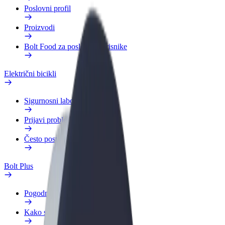
Poslovni profil
Proizvodi
Bolt Food za poslovne korisnike
Električni bicikli
Sigurnosni laboratorij
Prijavi problem
Često postavljana pitanja
Bolt Plus
Pogodnosti
Kako se pridružiti