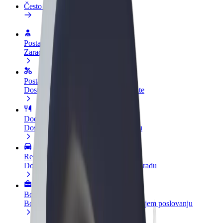
Često postavljana pitanja
Postani vozač
Zarađuj po vlastitim uvjetima
Postani dostavljač
Dostavljaj hranu i primaj tjedne isplate
Dodaj restoran ili trgovinu
Dosegni više kupaca i povećaj zaradu
Registriraj se kao vlasnik flote
Dodaj svoju flotu na Bolt i povećaj zaradu
Bolt for Business
Bolt proizvodi i usluge prilagođeni tvojem poslovanju