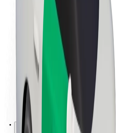
O platformi Bolt
Održivost uz Bolt
Projekt nula
Blog
Novosti
Smjernice za brend
Misija
Odnosi s investitorima
Vodstvo
Brend
Mediji
Urban Fund
Sigurnost