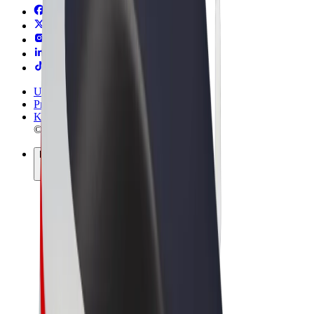
Uvjeti i odredbe
Privatnost
Kolačići
© 2026 Bolt Technology OÜ
Proizvodi
Vožnje
Romobili
Bolt Market
Bolt Food
Bolt Drive
Bolt for Business