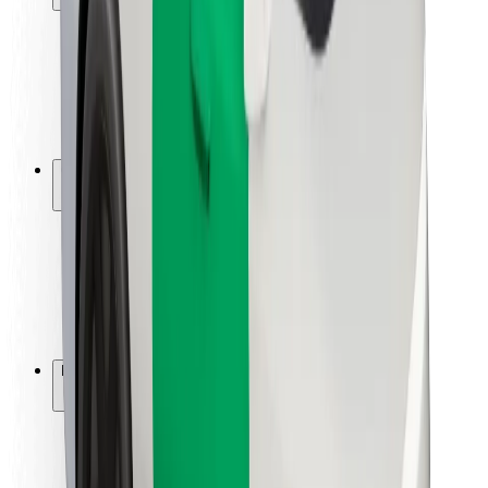
Sigurnost korisnika
Sigurnost vozača
Sigurnost na romobilu
Sigurnosni laboratorij
Gradovi
Lokacije
Gradska rješenja
Zračne luke
Bolt stanice za punjenje
Podrška
Za korisnike
Za vozače