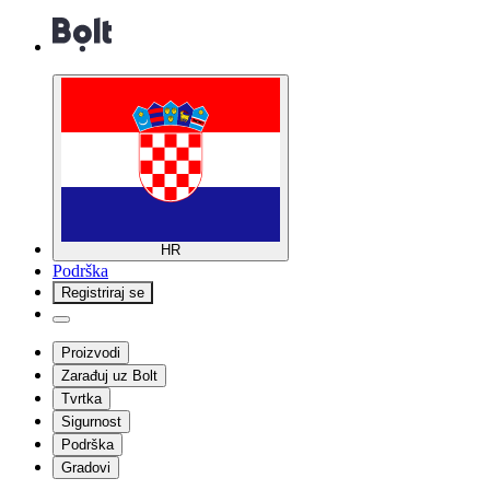
HR
Podrška
Registriraj se
Proizvodi
Zarađuj uz Bolt
Tvrtka
Sigurnost
Podrška
Gradovi