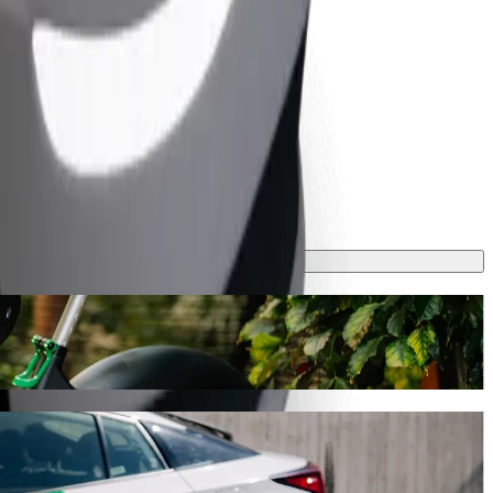
vanje će trajati oko 8 min i koštati otprilike 18,00 PLN PLN. Bez