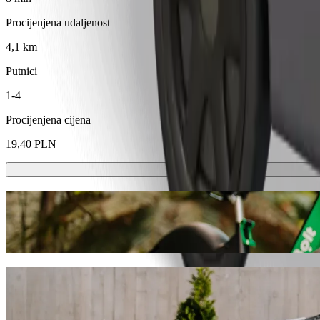
Procijenjena udaljenost
4,1 km
Putnici
1-4
Procijenjena cijena
19,40 PLN
Romobili ili e-bicikli
Kreći se po Opole sa skuterima ili e-biciklima
Preuzmi aplikaciju Bolt
Dođi od Witosa-Szpital (376) do Katowicka 
Preporučujemo da odabereš Bolt vožnju na zahtjev ako tražiš najbolju
obzira na priliku, pronaći ćemo savršeno vozilo za tebe.