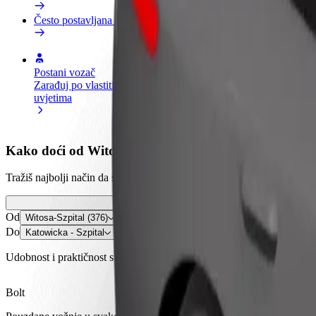
Često postavljana pitanja
Postani vozač
Postani dostavljač
Dodaj
Zarađuj po vlastitim
Dostavljaj hranu i primaj tjedne
Doseg
uvjetima
isplate
zara
Kako doći od Witosa-Szpital (376) do Katowicka - Sz
Tražiš najbolji način da stigneš od Witosa-Szpital (376) do Katowicka 
Od
Witosa-Szpital (376)
Do
Katowicka - Szpital
Udobnost i praktičnost su nadohvat ruke!
Bolt