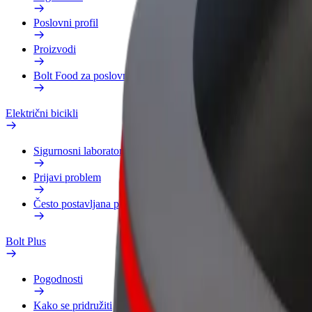
Poslovni profil
Proizvodi
Bolt Food za poslovne korisnike
Električni bicikli
Sigurnosni laboratorij
Prijavi problem
Često postavljana pitanja
Bolt Plus
Pogodnosti
Kako se pridružiti