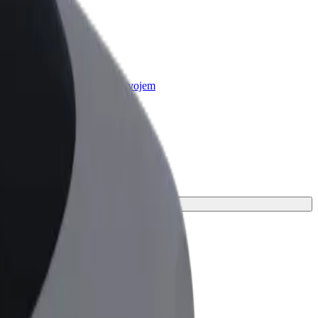
r Business
oizvodi i usluge prilagođeni tvojem
anju