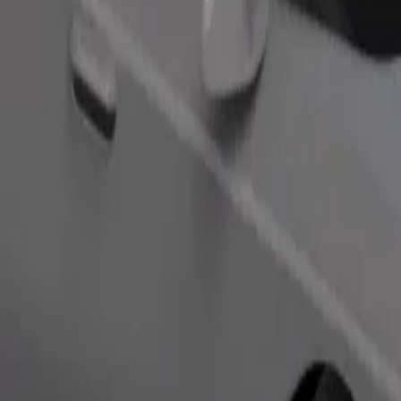
Zatraži vožnju