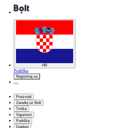
HR
Podrška
Registriraj se
Proizvodi
Zarađuj uz Bolt
Tvrtka
Sigurnost
Podrška
Gradovi