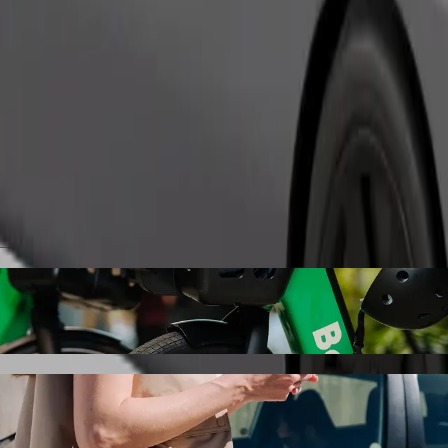
Zatraži vožnju
- Szpital s Bolt vožnjom na zahtjev
 cijenu za dolazak do Katowicka - Szpital. Korištenjem Bolta, ovo puto