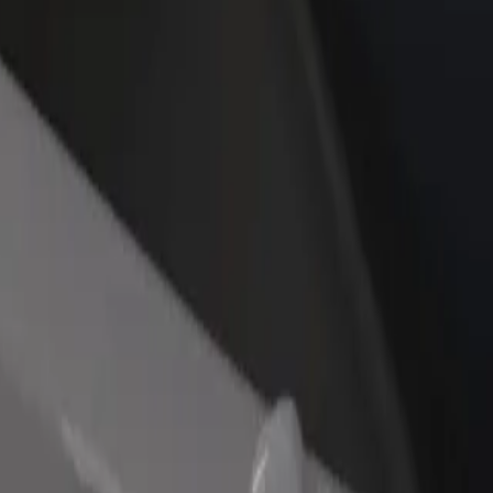
 restoran ili trgovinu
Registriraj se kao vlasnik flote
Bolt fo
ni više kupaca i povećaj
Dodaj svoju flotu na Bolt i povećaj
Bolt pr
du
zaradu
poslov
pital
- Szpital? Istraži naše usluge i pronađi savršenu za svoje putovanje.
Preuzmi aplikaciju