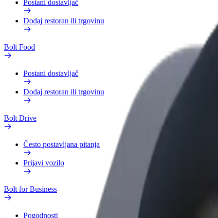
Postani dostavljač
Dodaj restoran ili trgovinu
Bolt Food
Postani dostavljač
Dodaj restoran ili trgovinu
Bolt Drive
Često postavljana pitanja
Prijavi vozilo
Bolt for Business
Pogodnosti