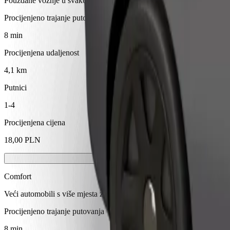
Pouzdane vožnje u svakodnevnim automobilima srednje veličine.
Procijenjeno trajanje putovanja
8 min
Procijenjena udaljenost
4,1 km
Putnici
1-4
Procijenjena cijena
18,00 PLN
Comfort
Veći automobili s više mjesta za noge i prtljagu
Procijenjeno trajanje putovanja
8 min