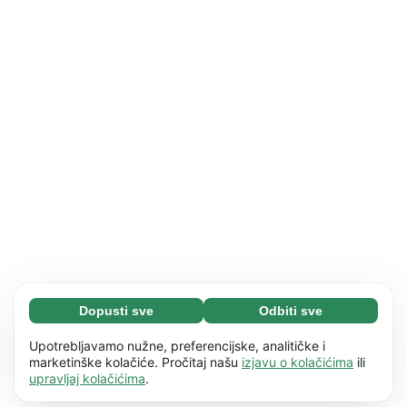
Dopusti sve
Odbiti sve
Neophodni (65)
Neophodni kolačići pomažu da naše web
Saznaj više
Upotrebljavamo nužne, preferencijske, analitičke i
mjesto bude upotrebljivo omogućujući osnovne
marketinške kolačiće. Pročitaj našu
izjavu o kolačićima
ili
upravljaj kolačićima
.
funkcije, kao što je npr. navigacija stranicom.
Preferencije (17)
Web stranica ne može pravilno funkcionirati