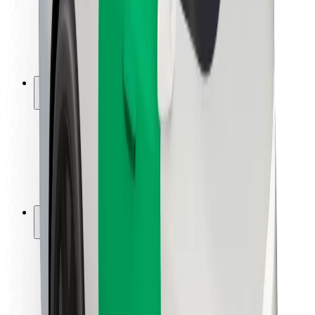
Sigurnost vozača
Sigurnost na romobilu
Sigurnosni laboratorij
Gradovi
Lokacije
Gradska rješenja
Zračne luke
Bolt stanice za punjenje
Podrška
Za korisnike
Za vozače
Za dostavljače