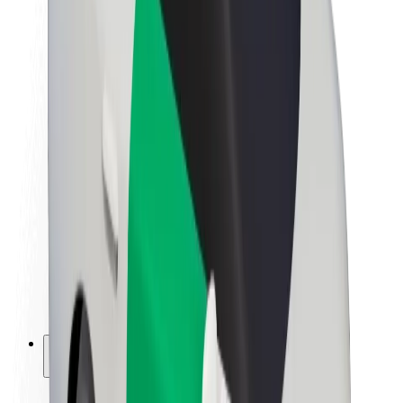
Održivost uz Bolt
Projekt nula
Blog
Novosti
Smjernice za brend
Misija
Odnosi s investitorima
Vodstvo
Brend
Mediji
Urban Fund
Sigurnost
Sigurnost korisnika