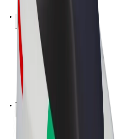
Bolt Plus
Zarađuj uz Bolt
Vozači
Zarada vozača
Dostavljači
Zarada dostavljača
Bolt Food trgovci
Flote
Franšize
Tvrtka
Karijere
O platformi Bolt