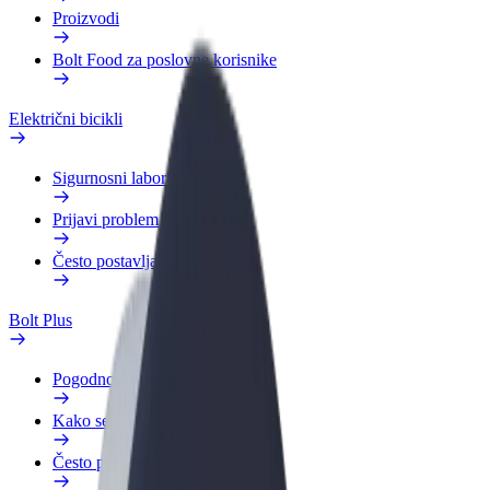
Proizvodi
Bolt Food za poslovne korisnike
Električni bicikli
Sigurnosni laboratorij
Prijavi problem
Često postavljana pitanja
Bolt Plus
Pogodnosti
Kako se pridružiti
Često postavljana pitanja