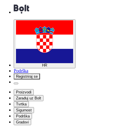
HR
Podrška
Registriraj se
Proizvodi
Zarađuj uz Bolt
Tvrtka
Sigurnost
Podrška
Gradovi