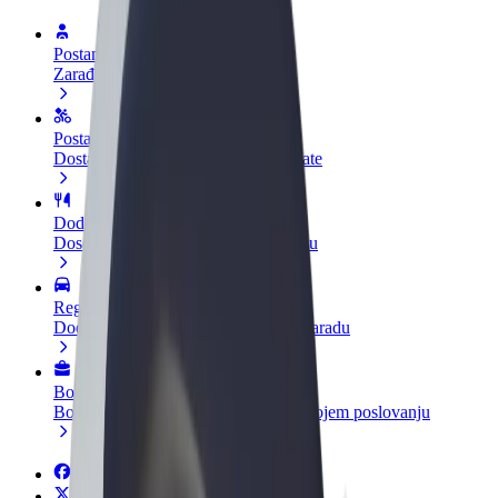
Postani vozač
Zarađuj po vlastitim uvjetima
Postani dostavljač
Dostavljaj hranu i primaj tjedne isplate
Dodaj restoran ili trgovinu
Dosegni više kupaca i povećaj zaradu
Registriraj se kao vlasnik flote
Dodaj svoju flotu na Bolt i povećaj zaradu
Bolt for Business
Bolt proizvodi i usluge prilagođeni tvojem poslovanju