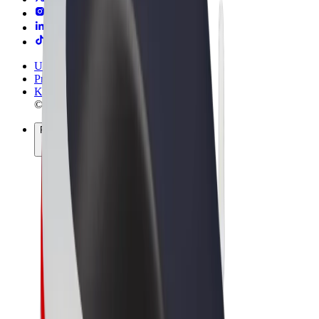
Uvjeti i odredbe
Privatnost
Kolačići
© 2026 Bolt Technology OÜ
Proizvodi
Vožnje
Romobili
Bolt Market
Bolt Food
Bolt Drive
Bolt for Business
Električni bicikli