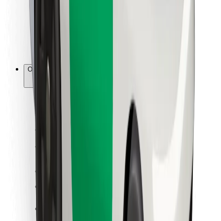
Bolt Food
Za vlasnike flota
Za restorane
Bolt for Business
Ostalo
Dobavljači
Uvjeti i odredbe
Kolačići
Sigurnost
Zatraži vožnju i putuj kroz nekoliko minuta!
Preuzmi aplikaciju Bolt
Pronađi svoje najdraže jelo!