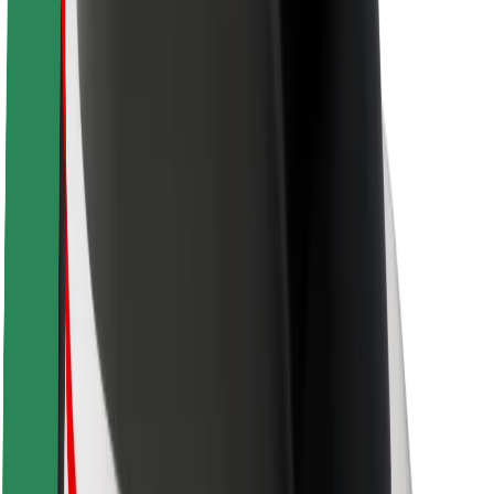
Održivost uz Bolt
Projekt nula
Blog
Novosti
Smjernice za brend
Misija
Odnosi s investitorima
Vodstvo
Brend
Mediji
Urban Fund
Sigurnost
Sigurnost korisnika