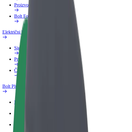
Proizvodi
Bolt Food za poslovne korisnike
Električni bicikli
Sigurnosni laboratorij
Prijavi problem
Često postavljana pitanja
Bolt Plus
Pogodnosti
Kako se pridružiti
Često postavljana pitanja