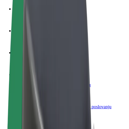
Postani vozač
Zarađuj po vlastitim uvjetima
Postani dostavljač
Dostavljaj hranu i primaj tjedne isplate
Dodaj restoran ili trgovinu
Dosegni više kupaca i povećaj zaradu
Registriraj se kao vlasnik flote
Dodaj svoju flotu na Bolt i povećaj zaradu
Bolt for Business
Bolt proizvodi i usluge prilagođeni tvojem poslovanju