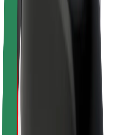
Bolt Plus
Zarađuj uz Bolt
Vozači
Zarada vozača
Dostavljači
Zarada dostavljača
Bolt Food trgovci
Flote
Franšize
Tvrtka
Karijere
O platformi Bolt