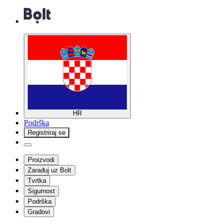
HR
Podrška
Registriraj se
Proizvodi
Zarađuj uz Bolt
Tvrtka
Sigurnost
Podrška
Gradovi