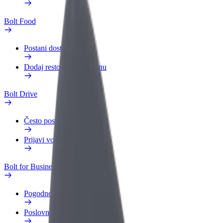
Bolt Food
Postani dostavljač
Dodaj restoran ili trgovinu
Bolt Drive
Često postavljana pitanja
Prijavi vozilo
Bolt for Business
Pogodnosti
Poslovni profil