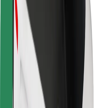
Sigurnost vozača
Sigurnost na romobilu
Sigurnosni laboratorij
Gradovi
Lokacije
Gradska rješenja
Zračne luke
Bolt stanice za punjenje
Podrška
Za korisnike
Za vozače
Za dostavljače