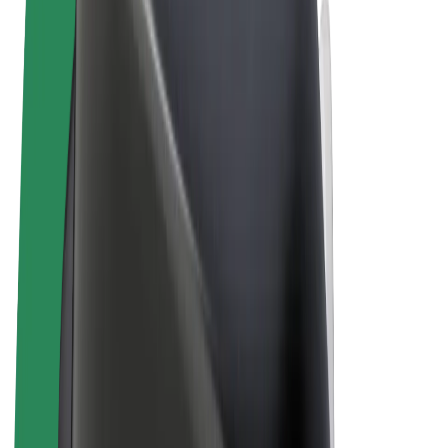
Uvjeti i odredbe
Privatnost
Kolačići
© 2026 Bolt Technology OÜ
Proizvodi
Vožnje
Romobili
Bolt Market
Bolt Food
Bolt Drive
Bolt for Business
Električni bicikli