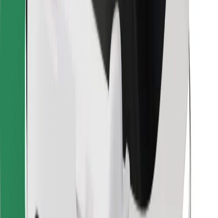
Bolt Food
Za vlasnike flota
Za restorane
Bolt for Business
Ostalo
Dobavljači
Uvjeti i odredbe
Kolačići
Sigurnost
Zatraži vožnju i putuj kroz nekoliko minuta!
Preuzmi aplikaciju Bolt
Pronađi svoje najdraže jelo!