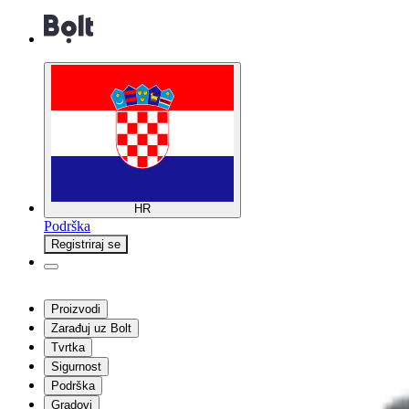
HR
Podrška
Registriraj se
Proizvodi
Zarađuj uz Bolt
Tvrtka
Sigurnost
Podrška
Gradovi