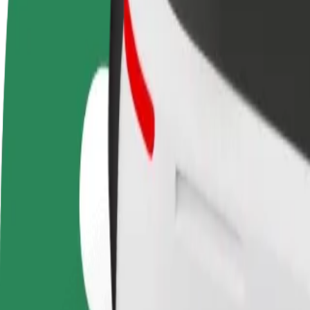
Često postavljana pitanja
Postani vozač
Postani dostavljač
Dodaj
Zarađuj po vlastitim
Dostavljaj hranu i primaj tjedne
Doseg
uvjetima
isplate
zara
Kako doći od Centrum Handlowe Riviera do 100czni
Tražiš najbolji način da stigneš od Centrum Handlowe Riviera do 100c
Od
Centrum Handlowe Riviera
Do
100cznia
Udobnost i praktičnost su nadohvat ruke!
Bolt