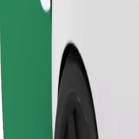
Pouzdane vožnje u svakodnevnim automobilima srednje veličine.
Procijenjeno trajanje putovanja
27 min
Procijenjena udaljenost
17,9 km
Putnici
1-4
Procijenjena cijena
76,90 PLN
Comfort
Veći automobili s više mjesta za noge i prtljagu
Procijenjeno trajanje putovanja
27 min