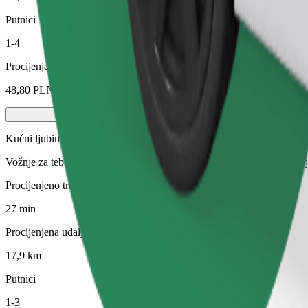
Putnici
1-4
Procijenjena cijena
48,80 PLN
Kućni ljubimci
Vožnje za tebe i tvog ljubimca. Psi moraju nositi brnjicu, male životin
Procijenjeno trajanje putovanja
27 min
Procijenjena udaljenost
17,9 km
Putnici
1-3