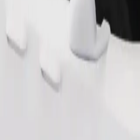
Zatraži vožnju