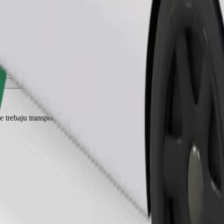
Zatraži vožnju
je trebaju transporter, a sjedala moraju biti zaštićena dekom ili podlogom