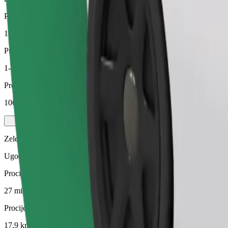
Procijenjena udaljenost
17,9 km
Putnici
1-4
Procijenjena cijena
106,80 PLN
Zelena
Ugodne vožnje u hibridnim i električnim vozilima
Procijenjeno trajanje putovanja
27 min
Procijenjena udaljenost
17,9 km