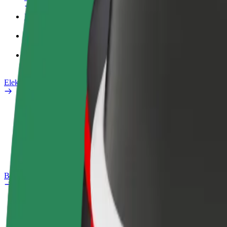
Poslovni profil
Proizvodi
Bolt Food za poslovne korisnike
Električni bicikli
Sigurnosni laboratorij
Prijavi problem
Često postavljana pitanja
Bolt Plus
Pogodnosti
Kako se pridružiti