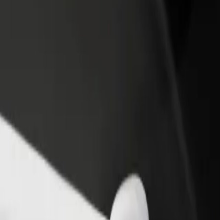
 restoran ili trgovinu
Registriraj se kao vlasnik flote
Bolt fo
ni više kupaca i povećaj
Dodaj svoju flotu na Bolt i povećaj
Bolt pr
du
zaradu
poslov
a
znia? Istraži naše usluge i pronađi savršenu za svoje putovanje.
Preuzmi aplikaciju