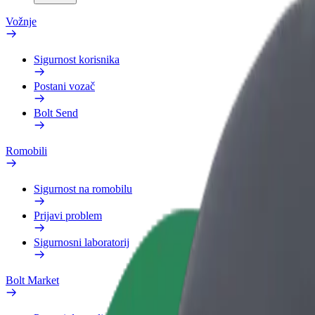
Vožnje
Sigurnost korisnika
Postani vozač
Bolt Send
Romobili
Sigurnost na romobilu
Prijavi problem
Sigurnosni laboratorij
Bolt Market