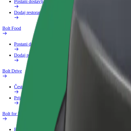
Postani dostavljač
Dodaj restoran ili trgovinu
Bolt Food
Postani dostavljač
Dodaj restoran ili trgovinu
Bolt Drive
Često postavljana pitanja
Prijavi vozilo
Bolt for Business
Pogodnosti