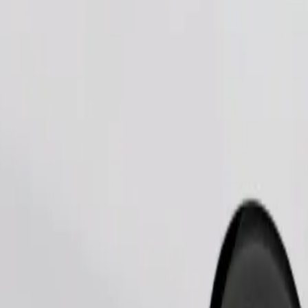
Zatraži vožnju