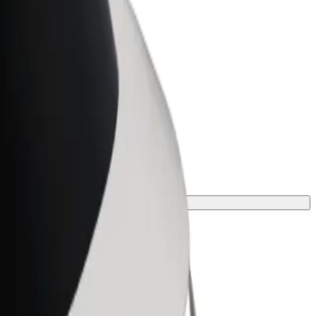
r Business
oizvodi i usluge prilagođeni tvojem
anju