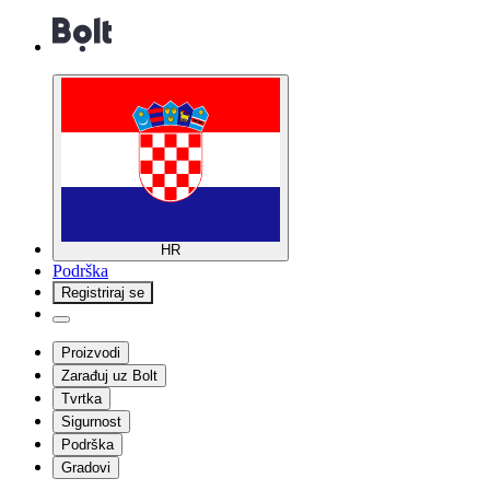
HR
Podrška
Registriraj se
Proizvodi
Zarađuj uz Bolt
Tvrtka
Sigurnost
Podrška
Gradovi