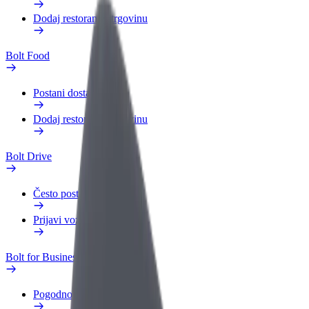
Dodaj restoran ili trgovinu
Bolt Food
Postani dostavljač
Dodaj restoran ili trgovinu
Bolt Drive
Često postavljana pitanja
Prijavi vozilo
Bolt for Business
Pogodnosti