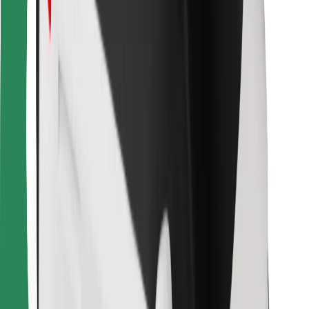
Za dostavljače
Bolt Food
Za vlasnike flota
Za restorane
Bolt for Business
Ostalo
Dobavljači
Uvjeti i odredbe
Kolačići
Sigurnost
Zatraži vožnju i putuj kroz nekoliko minuta!
Preuzmi aplikaciju Bolt