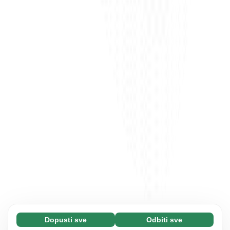
Dopusti sve
Odbiti sve
Neophodni (65)