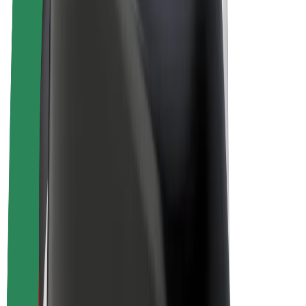
Električni bicikli
Bolt Plus
Zarađuj uz Bolt
Vozači
Zarada vozača
Dostavljači
Zarada dostavljača
Bolt Food trgovci
Flote
Franšize
Tvrtka
Karijere