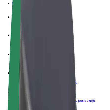
Često postavljana pitanja
Postani vozač
Zarađuj po vlastitim uvjetima
Postani dostavljač
Dostavljaj hranu i primaj tjedne isplate
Dodaj restoran ili trgovinu
Dosegni više kupaca i povećaj zaradu
Registriraj se kao vlasnik flote
Dodaj svoju flotu na Bolt i povećaj zaradu
Bolt for Business
Bolt proizvodi i usluge prilagođeni tvojem poslovanju