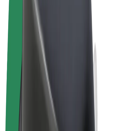
Uvjeti i odredbe
Privatnost
Kolačići
© 2026 Bolt Technology OÜ
Proizvodi
Vožnje
Romobili
Bolt Market
Bolt Food
Bolt Drive
Bolt for Business