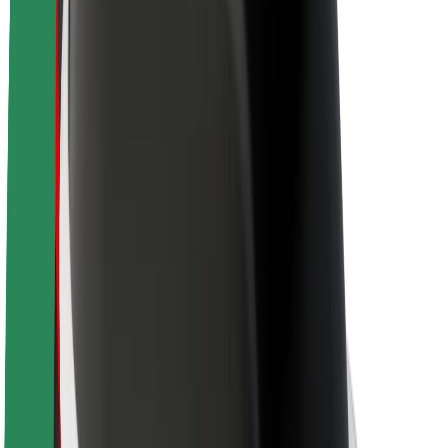
O platformi Bolt
Održivost uz Bolt
Projekt nula
Blog
Novosti
Smjernice za brend
Misija
Odnosi s investitorima
Vodstvo
Brend
Mediji
Urban Fund
Sigurnost