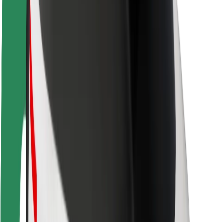
Sigurnost korisnika
Sigurnost vozača
Sigurnost na romobilu
Sigurnosni laboratorij
Gradovi
Lokacije
Gradska rješenja
Zračne luke
Bolt stanice za punjenje
Podrška
Za korisnike
Za vozače