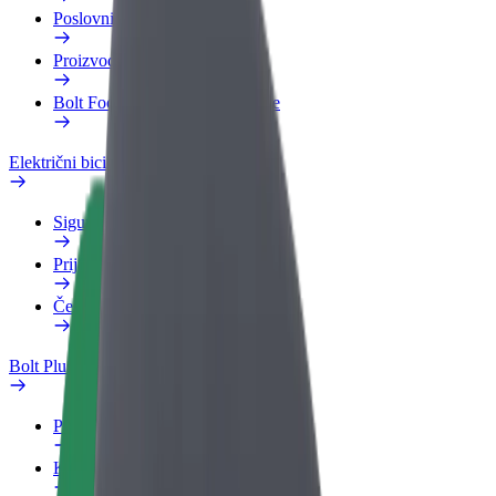
Poslovni profil
Proizvodi
Bolt Food za poslovne korisnike
Električni bicikli
Sigurnosni laboratorij
Prijavi problem
Često postavljana pitanja
Bolt Plus
Pogodnosti
Kako se pridružiti