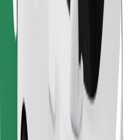
Pronađi svoje najdraže jelo!
Preuzmi aplikaciju Bolt Food