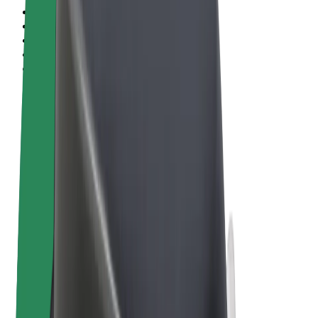
Uvjeti i odredbe
Privatnost
Kolačići
© 2026 Bolt Technology OÜ
Proizvodi
Vožnje
Romobili
Bolt Market
Bolt Food
Bolt Drive
Bolt for Business