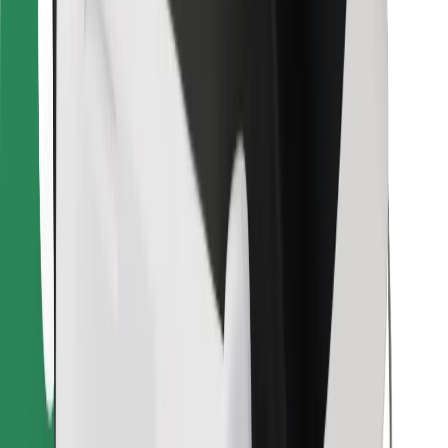
Pronađi svoje najdraže jelo!
Preuzmi aplikaciju Bolt Food