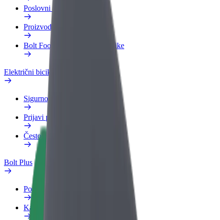
Poslovni profil
Proizvodi
Bolt Food za poslovne korisnike
Električni bicikli
Sigurnosni laboratorij
Prijavi problem
Često postavljana pitanja
Bolt Plus
Pogodnosti
Kako se pridružiti