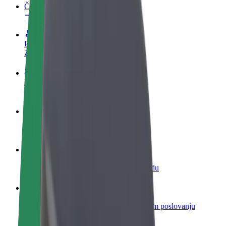
Često postavljana pitanja
Postani vozač
Zarađuj po vlastitim uvjetima
Postani dostavljač
Dostavljaj hranu i primaj tjedne isplate
Dodaj restoran ili trgovinu
Dosegni više kupaca i povećaj zaradu
Registriraj se kao vlasnik flote
Dodaj svoju flotu na Bolt i povećaj zaradu
Bolt for Business
Bolt proizvodi i usluge prilagođeni tvojem poslovanju