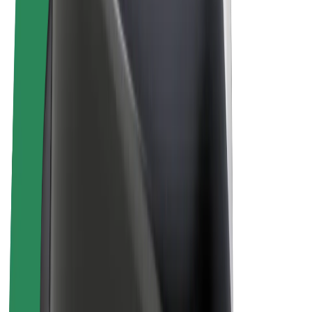
Električni bicikli
Bolt Plus
Zarađuj uz Bolt
Vozači
Zarada vozača
Dostavljači
Zarada dostavljača
Bolt Food trgovci
Flote
Franšize
Tvrtka
Karijere