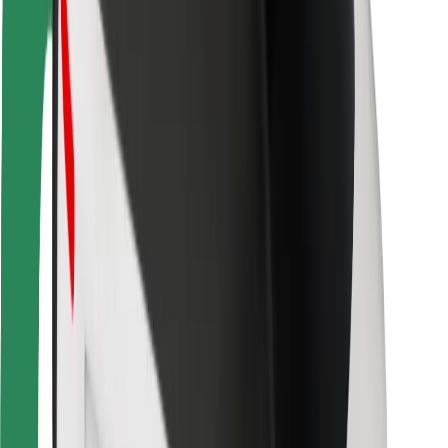
Za dostavljače
Bolt Food
Za vlasnike flota
Za restorane
Bolt for Business
Ostalo
Dobavljači
Uvjeti i odredbe
Kolačići
Sigurnost
Zatraži vožnju i putuj kroz nekoliko minuta!
Preuzmi aplikaciju Bolt