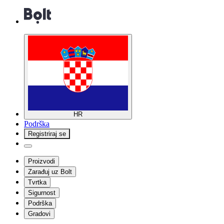
HR
Podrška
Registriraj se
Proizvodi
Zarađuj uz Bolt
Tvrtka
Sigurnost
Podrška
Gradovi