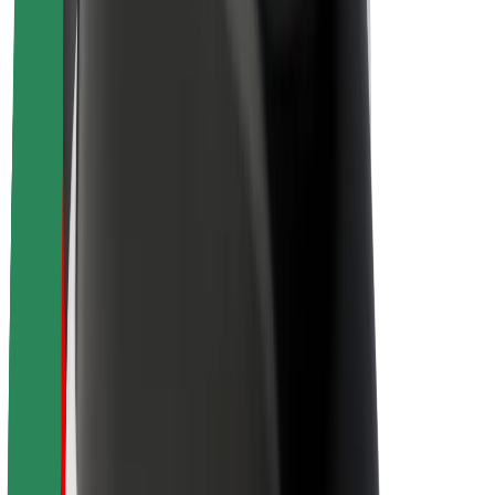
O platformi Bolt
Održivost uz Bolt
Projekt nula
Blog
Novosti
Smjernice za brend
Misija
Odnosi s investitorima
Vodstvo
Brend
Mediji
Urban Fund
Sigurnost