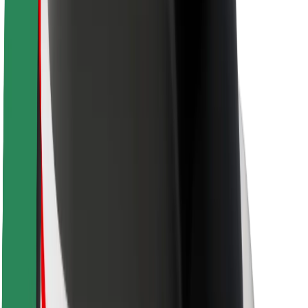
Sigurnost korisnika
Sigurnost vozača
Sigurnost na romobilu
Sigurnosni laboratorij
Gradovi
Lokacije
Gradska rješenja
Zračne luke
Bolt stanice za punjenje
Podrška
Za korisnike
Za vozače