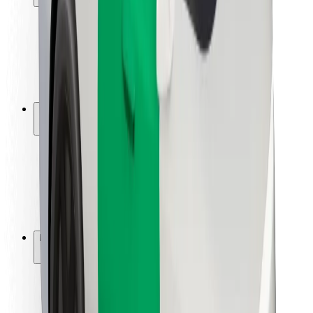
Sigurnost korisnika
Sigurnost vozača
Sigurnost na romobilu
Sigurnosni laboratorij
Gradovi
Lokacije
Gradska rješenja
Zračne luke
Bolt stanice za punjenje
Podrška
Za korisnike
Za vozače