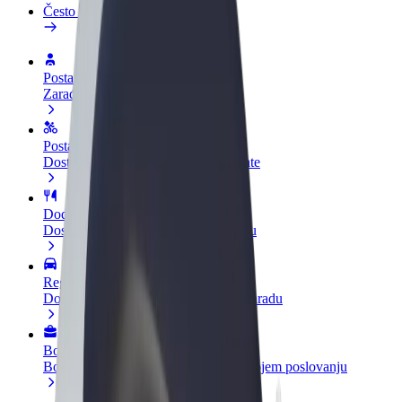
Često postavljana pitanja
Postani vozač
Zarađuj po vlastitim uvjetima
Postani dostavljač
Dostavljaj hranu i primaj tjedne isplate
Dodaj restoran ili trgovinu
Dosegni više kupaca i povećaj zaradu
Registriraj se kao vlasnik flote
Dodaj svoju flotu na Bolt i povećaj zaradu
Bolt for Business
Bolt proizvodi i usluge prilagođeni tvojem poslovanju