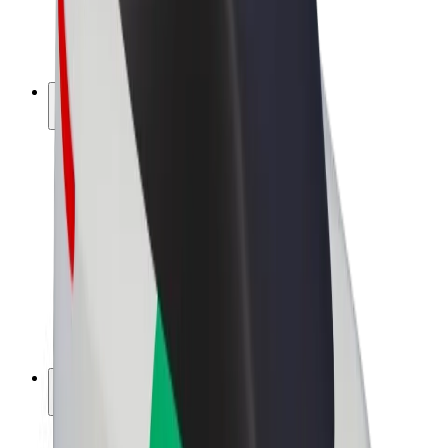
Električni bicikli
Bolt Plus
Zarađuj uz Bolt
Vozači
Zarada vozača
Dostavljači
Zarada dostavljača
Bolt Food trgovci
Flote
Franšize
Tvrtka
Karijere