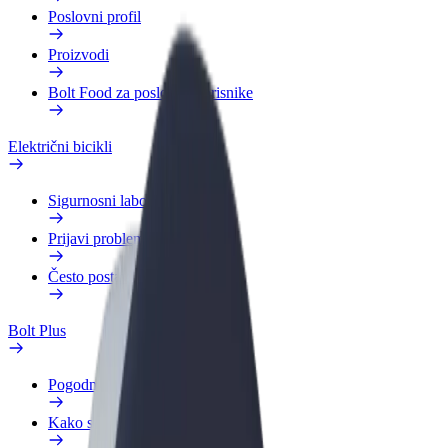
Poslovni profil
Proizvodi
Bolt Food za poslovne korisnike
Električni bicikli
Sigurnosni laboratorij
Prijavi problem
Često postavljana pitanja
Bolt Plus
Pogodnosti
Kako se pridružiti