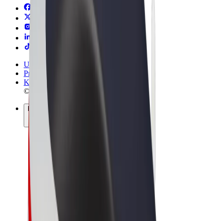
Uvjeti i odredbe
Privatnost
Kolačići
© 2026 Bolt Technology OÜ
Proizvodi
Vožnje
Romobili
Bolt Market
Bolt Food
Bolt Drive
Bolt for Business