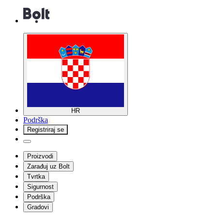
HR
Podrška
Registriraj se
Proizvodi
Zarađuj uz Bolt
Tvrtka
Sigurnost
Podrška
Gradovi