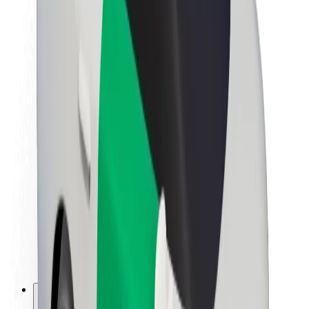
O platformi Bolt
Održivost uz Bolt
Projekt nula
Blog
Novosti
Smjernice za brend
Misija
Odnosi s investitorima
Vodstvo
Brend
Mediji
Urban Fund
Sigurnost