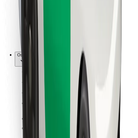
Za dostavljače
Bolt Food
Za vlasnike flota
Za restorane
Bolt for Business
Ostalo
Dobavljači
Uvjeti i odredbe
Kolačići
Sigurnost
Zatraži vožnju i putuj kroz nekoliko minuta!
Preuzmi aplikaciju Bolt