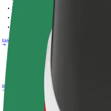
Poslovni profil
Proizvodi
Bolt Food za poslovne korisnike
Električni bicikli
Sigurnosni laboratorij
Prijavi problem
Često postavljana pitanja
Bolt Plus
Pogodnosti
Kako se pridružiti