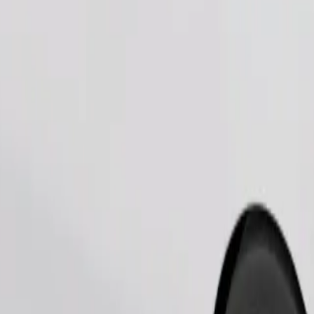
Zatraži vožnju
je trebaju transporter, a sjedala moraju biti zaštićena dekom ili podlogom