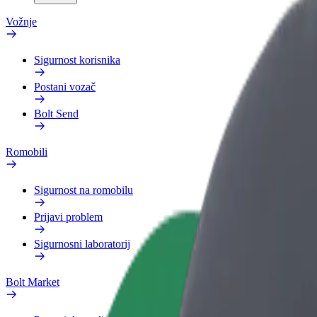
Vožnje
Sigurnost korisnika
Postani vozač
Bolt Send
Romobili
Sigurnost na romobilu
Prijavi problem
Sigurnosni laboratorij
Bolt Market