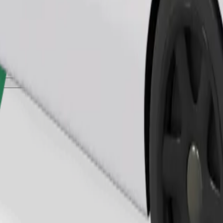
Zatraži vožnju