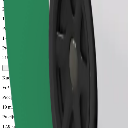
Procijenjena udaljenost
12,9 km
Putnici
1-4
Procijenjena cijena
218,00 UAH
Kućni ljubimci
Vožnje za tebe i tvog ljubimca. Psi moraju nositi brnjicu, male životin
Procijenjeno trajanje putovanja
19 min
Procijenjena udaljenost
12,9 km