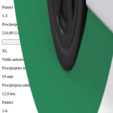
Putnici
1-3
Procijenjena cijena
210,90 UAH
XL
Veliki automobili sa šest sjedala
Procijenjeno trajanje putovanja
19 min
Procijenjena udaljenost
12,9 km
Putnici
1-6