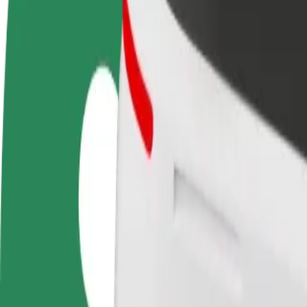
Često postavljana pitanja
Postani vozač
Postani dostavljač
Dodaj
Zarađuj po vlastitim
Dostavljaj hranu i primaj tjedne
Doseg
uvjetima
isplate
zara
Kako doći od Бульвар Шевченко do Амстор - Чарі
Tražiš najbolji način da stigneš od Бульвар Шевченко do Амстор - Ча
Od
Бульвар Шевченко
Do
Амстор - Чарівна
Udobnost i praktičnost su nadohvat ruke!
Bolt