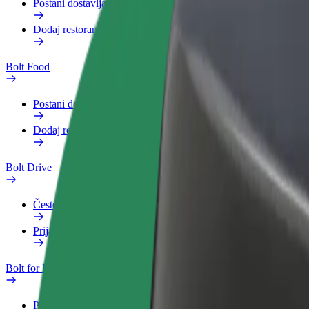
Postani dostavljač
Dodaj restoran ili trgovinu
Bolt Food
Postani dostavljač
Dodaj restoran ili trgovinu
Bolt Drive
Često postavljana pitanja
Prijavi vozilo
Bolt for Business
Pogodnosti