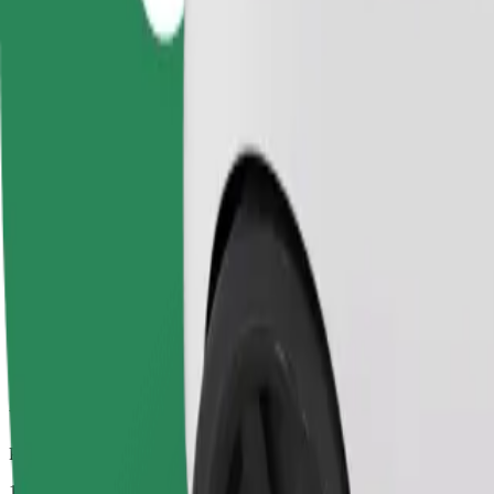
Pouzdane vožnje u svakodnevnim automobilima srednje veličine.
Procijenjeno trajanje putovanja
19 min
Procijenjena udaljenost
12,9 km
Putnici
1-4
Procijenjena cijena
199,80 UAH
Comfort
Veći automobili s više mjesta za noge i prtljagu
Procijenjeno trajanje putovanja
19 min