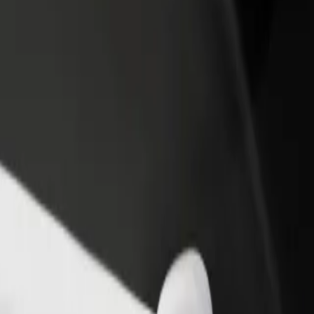
 restoran ili trgovinu
Registriraj se kao vlasnik flote
Bolt fo
ni više kupaca i povećaj
Dodaj svoju flotu na Bolt i povećaj
Bolt pr
du
zaradu
poslov
вна
рівна? Istraži naše usluge i pronađi savršenu za svoje putovanje.
Preuzmi aplikaciju