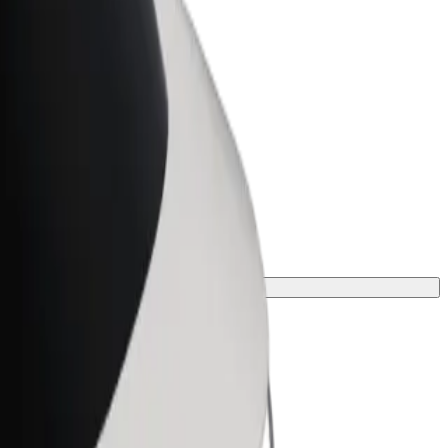
r Business
oizvodi i usluge prilagođeni tvojem
anju