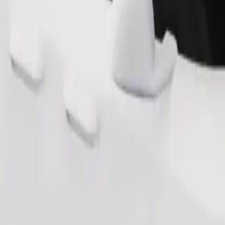
Zatraži vožnju