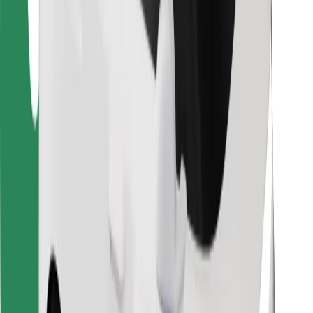
Za dostavljače
Bolt Food
Za vlasnike flota
Za restorane
Bolt for Business
Ostalo
Dobavljači
Uvjeti i odredbe
Kolačići
Sigurnost
Zatraži vožnju i putuj kroz nekoliko minuta!
Preuzmi aplikaciju Bolt