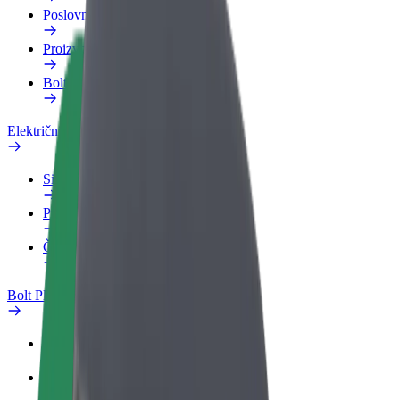
Poslovni profil
Proizvodi
Bolt Food za poslovne korisnike
Električni bicikli
Sigurnosni laboratorij
Prijavi problem
Često postavljana pitanja
Bolt Plus
Pogodnosti
Kako se pridružiti