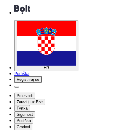
HR
Podrška
Registriraj se
Proizvodi
Zarađuj uz Bolt
Tvrtka
Sigurnost
Podrška
Gradovi