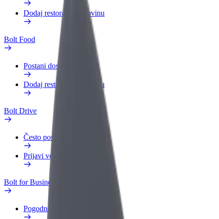
Dodaj restoran ili trgovinu
Bolt Food
Postani dostavljač
Dodaj restoran ili trgovinu
Bolt Drive
Često postavljana pitanja
Prijavi vozilo
Bolt for Business
Pogodnosti