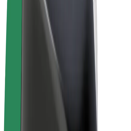
Uvjeti i odredbe
Privatnost
Kolačići
© 2026 Bolt Technology OÜ
Proizvodi
Vožnje
Romobili
Bolt Market
Bolt Food
Bolt Drive
Bolt for Business