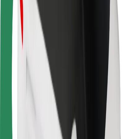
Sigurnost korisnika
Sigurnost vozača
Sigurnost na romobilu
Sigurnosni laboratorij
Gradovi
Lokacije
Gradska rješenja
Zračne luke
Bolt stanice za punjenje
Podrška
Za korisnike
Za vozače