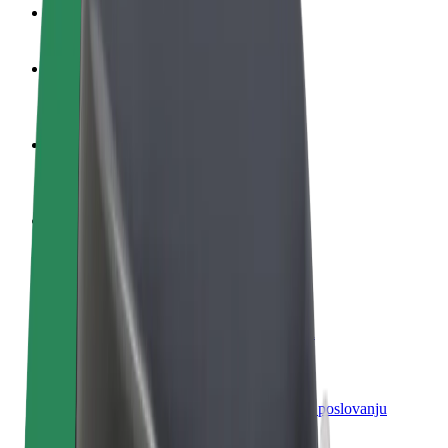
Često postavljana pitanja
Postani vozač
Zarađuj po vlastitim uvjetima
Postani dostavljač
Dostavljaj hranu i primaj tjedne isplate
Dodaj restoran ili trgovinu
Dosegni više kupaca i povećaj zaradu
Registriraj se kao vlasnik flote
Dodaj svoju flotu na Bolt i povećaj zaradu
Bolt for Business
Bolt proizvodi i usluge prilagođeni tvojem poslovanju