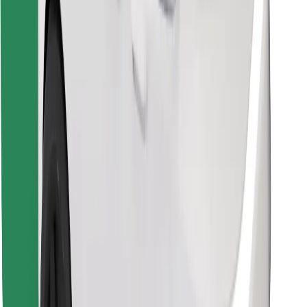
Pronađi svoje najdraže jelo!
Preuzmi aplikaciju Bolt Food