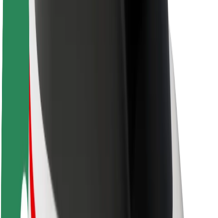
O platformi Bolt
Održivost uz Bolt
Projekt nula
Blog
Novosti
Smjernice za brend
Misija
Odnosi s investitorima
Vodstvo
Brend
Mediji
Urban Fund
Sigurnost