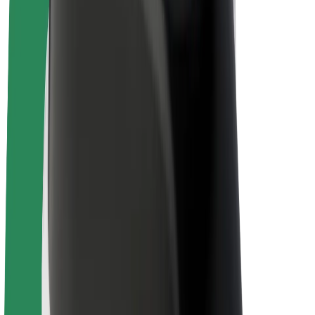
Električni bicikli
Bolt Plus
Zarađuj uz Bolt
Vozači
Zarada vozača
Dostavljači
Zarada dostavljača
Bolt Food trgovci
Flote
Franšize
Tvrtka
Karijere