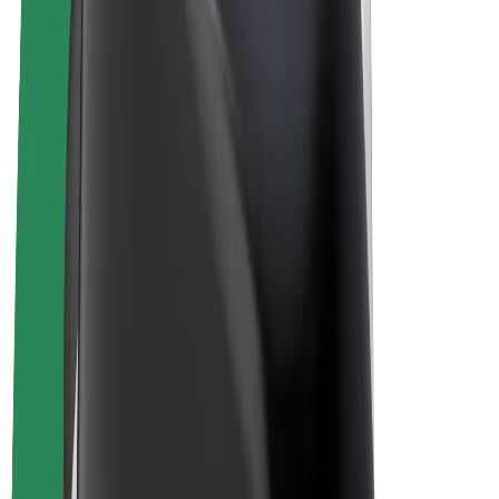
E-kerékpárok
Bolt Plus
Keress a Bolttal
Sofőrök
Sofőr kereset
Futárok
Futár kereset
Bolt Food kereskedők
Flották
Franchise-ok
A Bolt-ról
Karrier