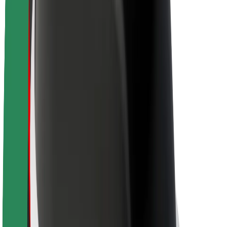
A Boltról
Fenntarthatóság a Boltnál
Project Zero
Blog
Sajtószoba
Brand
Küldetés
Befektetői kapcsolatok
Vezetőség
Márka
Média
Urban Fund
Biztonság