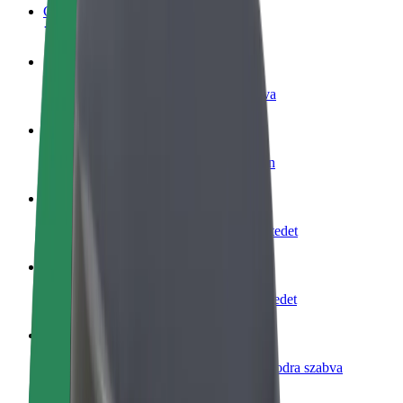
GYIK
Legyél sofőr
Pénzkereseti lehetőség igényeidre szabva
Legyél futár
Legyél futár és részesülj heti kifizetésben
Étterem vagy üzlet hozzáadása
Érj el több felhasználót és növeld keresetedet
Regisztrálj flottatulajdonosként
Légy Bolt flottapartner és növeld keresetedet
Bolt for Business
Bolt termékek és szolgáltatások a vállalatodra szabva