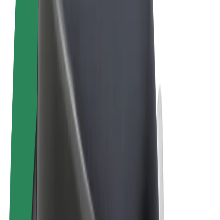
Felhasználási feltételek
Adatvédelem
Sütik
© 2026 Bolt Technology OÜ
Termékek
Utazás
Rollerek
Bolt Market
Bolt Food
Bolt Drive
Bolt cégeknek