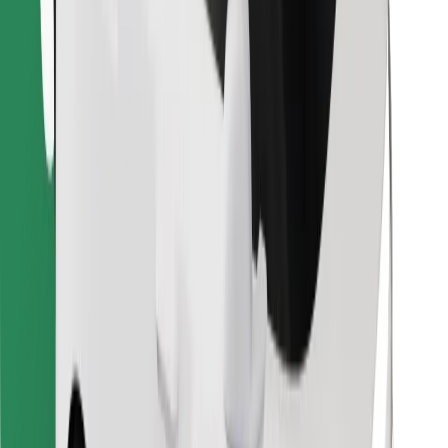
Találd meg kedvenc ételedet!
Bolt Food app letöltése