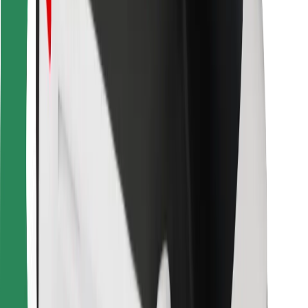
Ételfutároknak
Bolt Food
Flottapartnereknek
Éttermeknek
Bolt for Business
Egyéb
Beszállítók
Felhasználási feltételek
Sütik
Biztonság
Pár perc alatt ott vagyunk érted!
Bolt alkalmazás letöltése