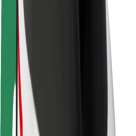
Utasbiztonság
Sofőr biztonság
E-roller biztonság
Biztonsági részleg
Városok
Lokációk
Városi megoldások
Repülőtér
Bolt töltőállomások
Súgó
Utasoknak
Sofőröknek