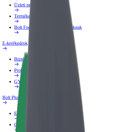
Üzleti profil
Termékek
Bolt Food Business felhasználóknak
E-kerékpárok
Biztonsági részleg
Probléma jelentése
GYIK
Bolt Plus
Előnyök
Csatlakozás