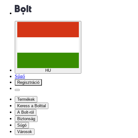
HU
Súgó
Regisztráció
Termékek
Keress a Bolttal
A Bolt-ról
Biztonság
Súgó
Városok