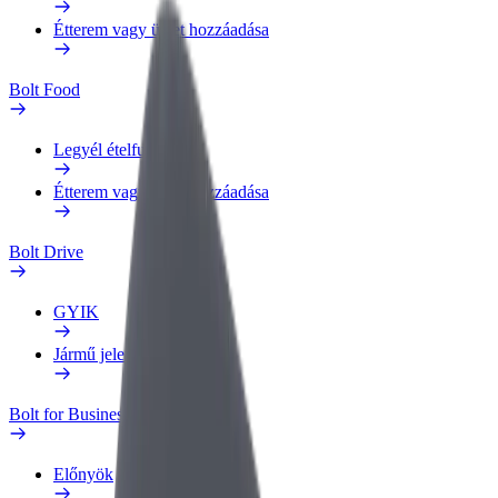
Étterem vagy üzlet hozzáadása
Bolt Food
Legyél ételfutár
Étterem vagy üzlet hozzáadása
Bolt Drive
GYIK
Jármű jelentése
Bolt for Business
Előnyök