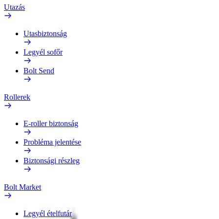
Utazás
Utasbiztonság
Legyél sofőr
Bolt Send
Rollerek
E-roller biztonság
Probléma jelentése
Biztonsági részleg
Bolt Market
Legyél ételfutár