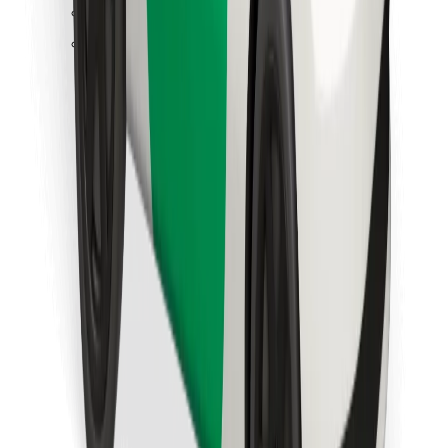
Találd meg kedvenc ételedet!
Bolt Food app letöltése