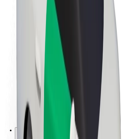
A Boltról
Fenntarthatóság a Boltnál
Project Zero
Blog
Sajtószoba
Brand
Küldetés
Befektetői kapcsolatok
Vezetőség
Márka
Média
Urban Fund
Biztonság