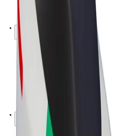
E-kerékpárok
Bolt Plus
Keress a Bolttal
Sofőrök
Sofőr kereset
Futárok
Futár kereset
Bolt Food kereskedők
Flották
Franchise-ok
A Bolt-ról
Karrier