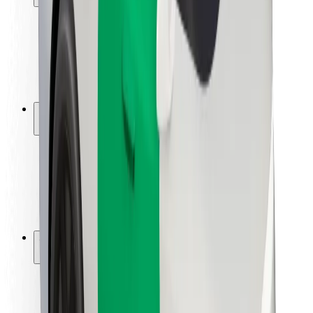
Utasbiztonság
Sofőr biztonság
E-roller biztonság
Biztonsági részleg
Városok
Lokációk
Városi megoldások
Repülőtér
Bolt töltőállomások
Súgó
Utasoknak
Sofőröknek