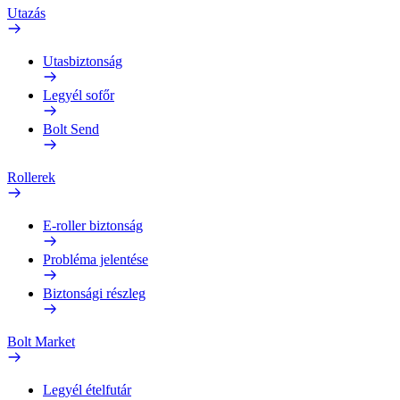
Utazás
Utasbiztonság
Legyél sofőr
Bolt Send
Rollerek
E-roller biztonság
Probléma jelentése
Biztonsági részleg
Bolt Market
Legyél ételfutár