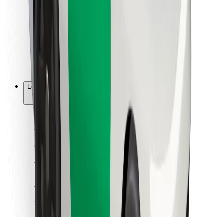
Ételfutároknak
Bolt Food
Flottapartnereknek
Éttermeknek
Bolt for Business
Egyéb
Beszállítók
Felhasználási feltételek
Sütik
Biztonság
Pár perc alatt ott vagyunk érted!
Bolt alkalmazás letöltése