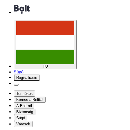
HU
Súgó
Regisztráció
Termékek
Keress a Bolttal
A Bolt-ról
Biztonság
Súgó
Városok