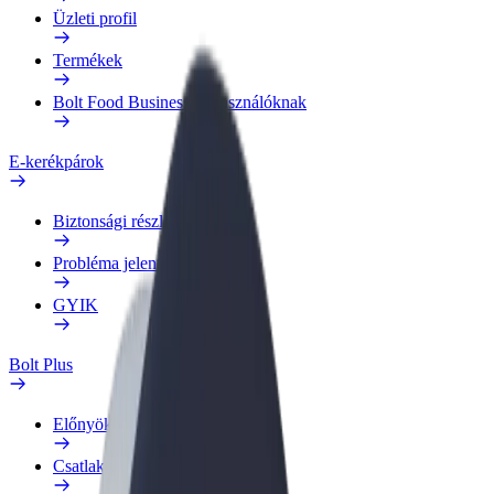
Üzleti profil
Termékek
Bolt Food Business felhasználóknak
E-kerékpárok
Biztonsági részleg
Probléma jelentése
GYIK
Bolt Plus
Előnyök
Csatlakozás