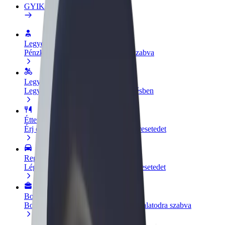
GYIK
Legyél sofőr
Pénzkereseti lehetőség igényeidre szabva
Legyél futár
Legyél futár és részesülj heti kifizetésben
Étterem vagy üzlet hozzáadása
Érj el több felhasználót és növeld keresetedet
Regisztrálj flottatulajdonosként
Légy Bolt flottapartner és növeld keresetedet
Bolt for Business
Bolt termékek és szolgáltatások a vállalatodra szabva