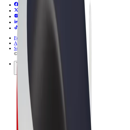
Felhasználási feltételek
Adatvédelem
Sütik
© 2026 Bolt Technology OÜ
Termékek
Utazás
Rollerek
Bolt Market
Bolt Food
Bolt Drive
Bolt cégeknek