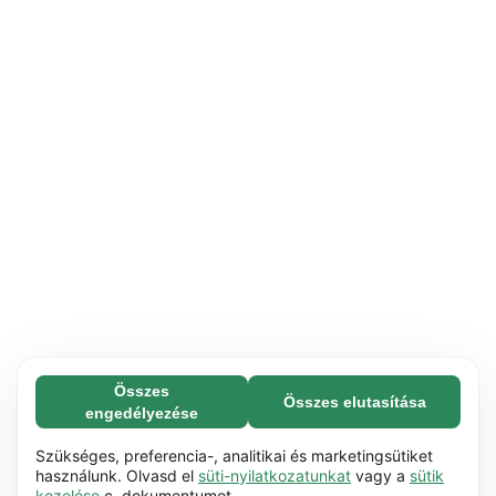
Összes
Összes elutasítása
Feltétlenül szükséges (65)
engedélyezése
A feltétlenül szükséges sütik segítenek abban,
További információ
hogy weboldalunk használható legyen azáltal,
Szükséges, preferencia-, analitikai és marketingsütiket
hogy lehetővé teszik az olyan alapvető
használunk. Olvasd el
süti-nyilatkozatunkat
vagy a
sütik
Preferencia (17)
kezelése
c. dokumentumot.