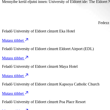
Körülbelül 14 p időt vesz igénybe eljutni innen: University of Eldoret
Mennyibe kerül eljutni innen: University of Eldoret ide: The Eldoret 
Az utazás várható ára innen: University of Eldoret ide: The Eldoret 
Fedezz 
Feladó
University of Eldoret
címzett
Eka Hotel
Mutass többet
Feladó
University of Eldoret
címzett
Eldoret Airport (EDL)
Mutass többet
Feladó
University of Eldoret
címzett
Maya Hotel
Mutass többet
Feladó
University of Eldoret
címzett
Kapsoya Catholic Church
Mutass többet
Feladó
University of Eldoret
címzett
Poa Place Resort