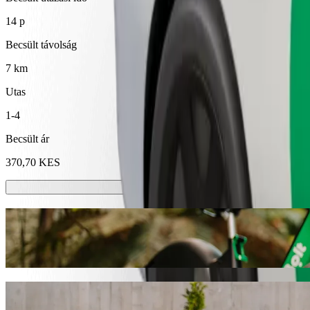
14 p
Becsült távolság
7 km
Utas
1-4
Becsült ár
370,70 KES
E-rollerek vagy e-kerékpárok
Közlekedj Eldoret városában rollerrel vagy e-kerékpárral
Töltsd le a Bolt appot
Juss el innen: University of Eldoret ide: T