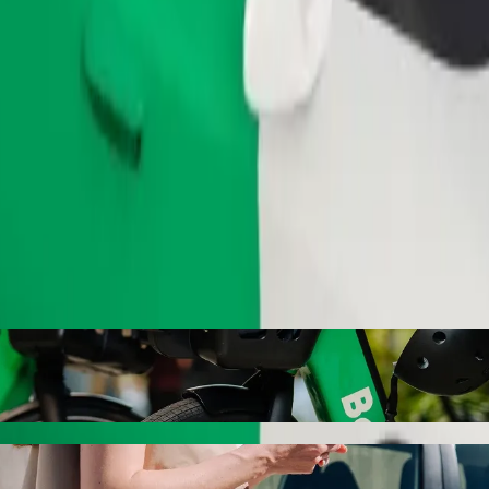
Fuvar rendelése
he Eldoret National Polytechnic Bolt utasszál