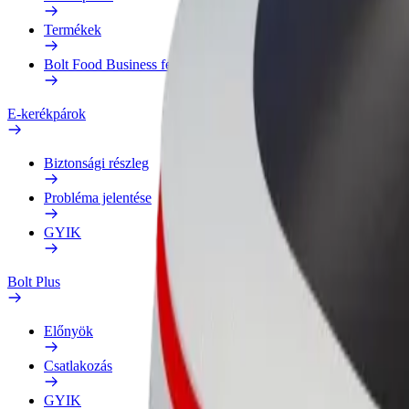
Termékek
Bolt Food Business felhasználóknak
E-kerékpárok
Biztonsági részleg
Probléma jelentése
GYIK
Bolt Plus
Előnyök
Csatlakozás
GYIK