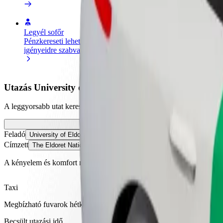
Legyél sofőr
Legyél futár
Pénzkereseti lehetőség
Legyél futár és részesülj heti
igényeidre szabva
kifizetésben
Utazás University of Eldoret és The Eldoret National 
A leggyorsabb utat keresed University of Eldoret és The Eldoret Natio
Feladó
University of Eldoret
Címzett
The Eldoret National Polytechnic
A kényelem és komfort már csak pár érintésre van!
Taxi
Megbízható fuvarok hétköznapi, közepes méretű járművekkel.
Becsült utazási idő