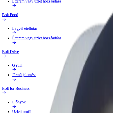
Étterem vagy üzlet hozzáadása
Bolt Food
Legyél ételfutár
Étterem vagy üzlet hozzáadása
Bolt Drive
GYIK
Jármű jelentése
Bolt for Business
Előnyök
Üzleti profil