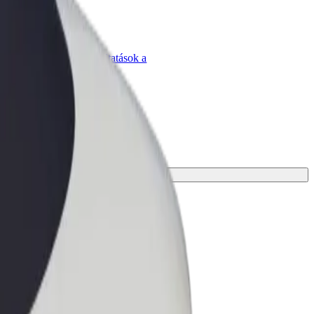
Bolt for Business
Bolt termékek és szolgáltatások a
vállalatodra szabva
tökéletes megoldást az utazásodhoz.