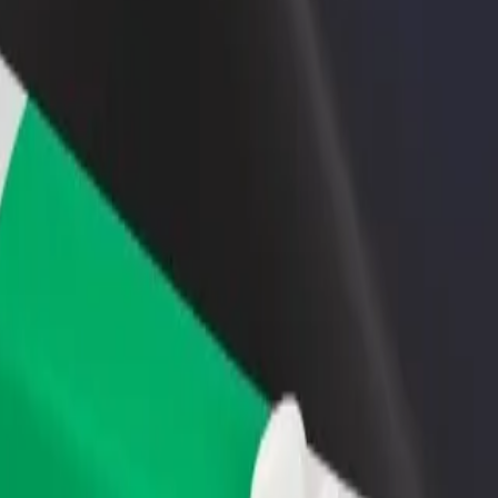
Étterem vagy üzlet hozzáadása
Regisztrálj flottatulajdonosként
Érj el több felhasználót és növeld
Légy Bolt flottapartner és növeld
keresetedet
keresetedet
Polytechnic között
nal Polytechnic között? Fedezd fel szolgáltatásainkat, és találd meg a 
Irány az alkalmazás