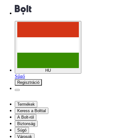
HU
Súgó
Regisztráció
Termékek
Keress a Bolttal
A Bolt-ról
Biztonság
Súgó
Városok