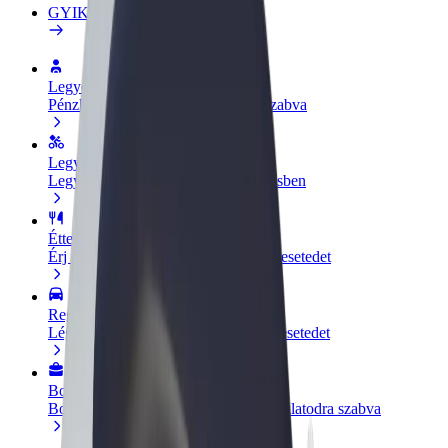
GYIK
Legyél sofőr
Pénzkereseti lehetőség igényeidre szabva
Legyél futár
Legyél futár és részesülj heti kifizetésben
Étterem vagy üzlet hozzáadása
Érj el több felhasználót és növeld keresetedet
Regisztrálj flottatulajdonosként
Légy Bolt flottapartner és növeld keresetedet
Bolt for Business
Bolt termékek és szolgáltatások a vállalatodra szabva