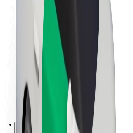
A Boltról
Fenntarthatóság a Boltnál
Project Zero
Blog
Sajtószoba
Brand
Küldetés
Befektetői kapcsolatok
Vezetőség
Márka
Média
Urban Fund
Biztonság