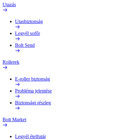
Utazás
Utasbiztonság
Legyél sofőr
Bolt Send
Rollerek
E-roller biztonság
Probléma jelentése
Biztonsági részleg
Bolt Market
Legyél ételfutár