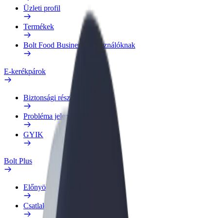
Üzleti profil
Termékek
Bolt Food Business felhasználóknak
E-kerékpárok
Biztonsági részleg
Probléma jelentése
GYIK
Bolt Plus
Előnyök
Csatlakozás