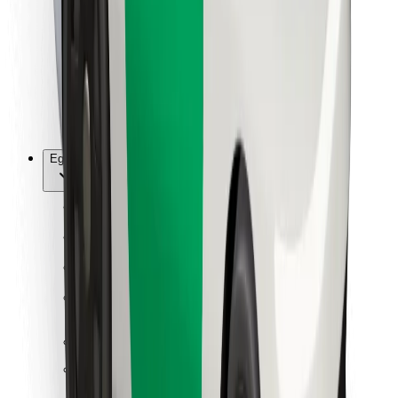
Ételfutároknak
Bolt Food
Flottapartnereknek
Éttermeknek
Bolt for Business
Egyéb
Beszállítók
Felhasználási feltételek
Sütik
Biztonság
Pár perc alatt ott vagyunk érted!
Bolt alkalmazás letöltése