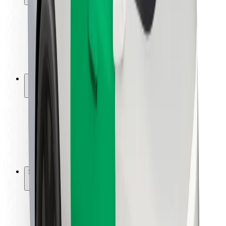
Utasbiztonság
Sofőr biztonság
E-roller biztonság
Biztonsági részleg
Városok
Lokációk
Városi megoldások
Repülőtér
Bolt töltőállomások
Súgó
Utasoknak
Sofőröknek