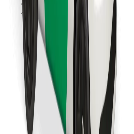
Találd meg kedvenc ételedet!
Bolt Food app letöltése