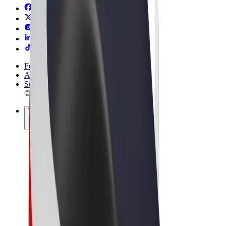
Felhasználási feltételek
Adatvédelem
Sütik
© 2026 Bolt Technology OÜ
Termékek
Utazás
Rollerek
Bolt Market
Bolt Food
Bolt Drive
Bolt cégeknek