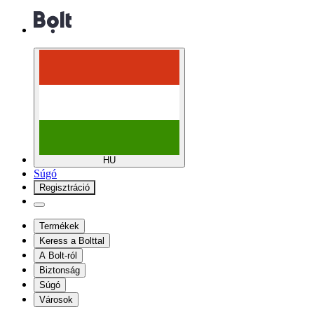
HU
Súgó
Regisztráció
Termékek
Keress a Bolttal
A Bolt-ról
Biztonság
Súgó
Városok