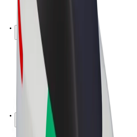
E-kerékpárok
Bolt Plus
Keress a Bolttal
Sofőrök
Sofőr kereset
Futárok
Futár kereset
Bolt Food kereskedők
Flották
Franchise-ok
A Bolt-ról
Karrier