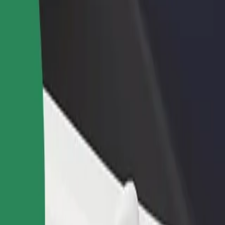
Étterem vagy üzlet hozzáadása
Regisztrálj flottatulajdonosként
Érj el több felhasználót és növeld
Légy Bolt flottapartner és növeld
keresetedet
keresetedet
ny között
lony között? Fedezd fel szolgáltatásainkat, és találd meg a tökéletes
Irány az alkalmazás