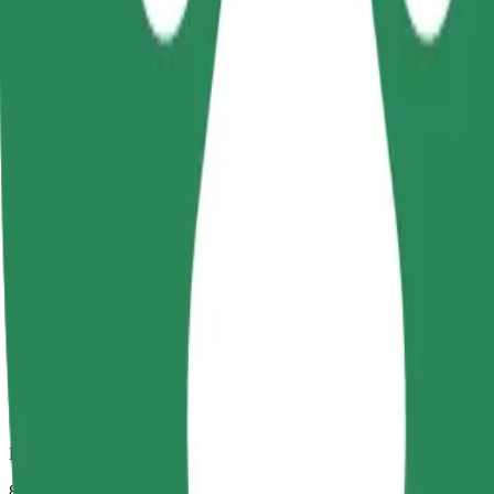
Megbízható fuvarok hétköznapi, közepes méretű járművekkel.
Becsült utazási idő
8 p
Becsült távolság
3,3 km
Utas
1-4
Becsült ár
14,50 PLN
Kényelem
Nagyobb autók, amelyek több lábtérrel és tárolóhellyel rendelkeznek
Becsült utazási idő
8 p