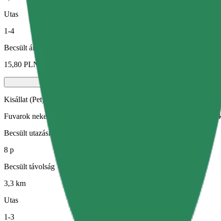
Utas
1-4
Becsült ár
15,80 PLN
Kisállat (Pet)
Fuvarok neked és kisállatodnak. A kutyáknak kötőszárat kell viselniük
Becsült utazási idő
8 p
Becsült távolság
3,3 km
Utas
1-3