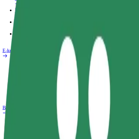
Üzleti profil
Termékek
Bolt Food Business felhasználóknak
E-kerékpárok
Biztonsági részleg
Probléma jelentése
GYIK
Bolt Plus
Előnyök
Csatlakozás