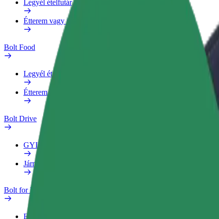
Legyél ételfutár
Étterem vagy üzlet hozzáadása
Bolt Food
Legyél ételfutár
Étterem vagy üzlet hozzáadása
Bolt Drive
GYIK
Jármű jelentése
Bolt for Business
Előnyök