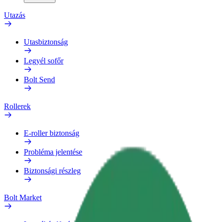
Utazás
Utasbiztonság
Legyél sofőr
Bolt Send
Rollerek
E-roller biztonság
Probléma jelentése
Biztonsági részleg
Bolt Market