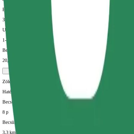
Becsült távolság
3,3 km
Utas
1-4
Becsült ár
20,00 PLN
Zöld
Hatékony fuvarok hibrid és elektromos járművekkel
Becsült utazási idő
8 p
Becsült távolság
3,3 km