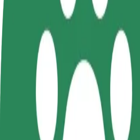
GYIK
Legyél sofőr
Legyél futár
Pénzkereseti lehetőség
Legyél futár és részesülj heti
igényeidre szabva
kifizetésben
Utazás EXBUD Arena és Wojewódzki Szpital Zespolo
A leggyorsabb utat keresed EXBUD Arena és Wojewódzki Szpital Zespo
Feladó
EXBUD Arena
Címzett
Wojewódzki Szpital Zespolony
A kényelem és komfort már csak pár érintésre van!
Taxi