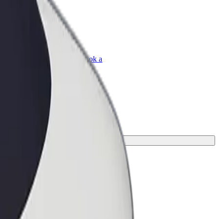
Bolt for Business
Bolt termékek és szolgáltatások a
vállalatodra szabva
 megoldást az utazásodhoz.