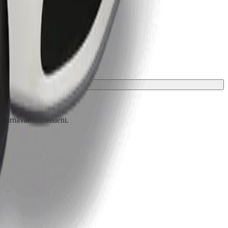
 párnával kell védeni.