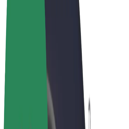
Felhasználási feltételek
Adatvédelem
Sütik
© 2026 Bolt Technology OÜ
Termékek
Utazás
Rollerek
Bolt Market
Bolt Food
Bolt Drive
Bolt cégeknek
E-kerékpárok