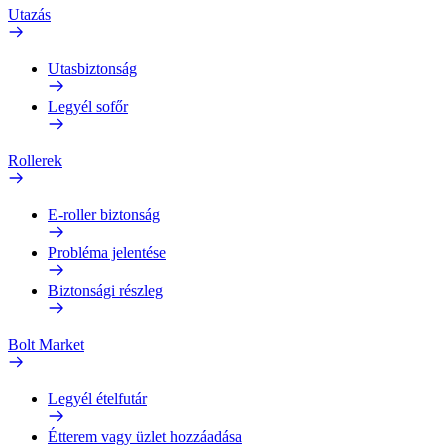
Utazás
Utasbiztonság
Legyél sofőr
Rollerek
E-roller biztonság
Probléma jelentése
Biztonsági részleg
Bolt Market
Legyél ételfutár
Étterem vagy üzlet hozzáadása