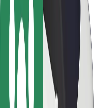
Sofőr biztonság
E-roller biztonság
Biztonsági részleg
Városok
Lokációk
Városi megoldások
Repülőtér
Bolt töltőállomások
Súgó
Utasoknak
Sofőröknek
Ételfutároknak