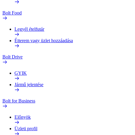
Bolt Food
Legyél ételfutár
Étterem vagy üzlet hozzáadása
Bolt Drive
GYIK
Jármű jelentése
Bolt for Business
Előnyök
Üzleti profil