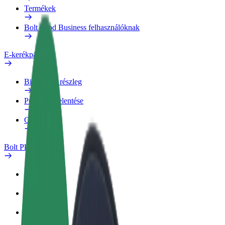
Termékek
Bolt Food Business felhasználóknak
E-kerékpárok
Biztonsági részleg
Probléma jelentése
GYIK
Bolt Plus
Előnyök
Csatlakozás
GYIK