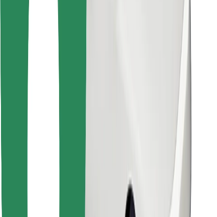
Bolt Food app letöltése