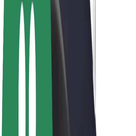
Bolt Plus
Keress a Bolttal
Sofőrök
Sofőr kereset
Futárok
Futár kereset
Bolt Food kereskedők
Flották
Franchise-ok
A Bolt-ról
Karrier
A Boltról