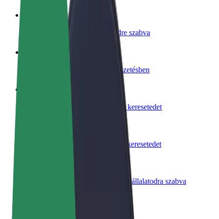
Legyél sofőr
Pénzkereseti lehetőség igényeidre szabva
Legyél futár
Legyél futár és részesülj heti kifizetésben
Étterem vagy üzlet hozzáadása
Érj el több felhasználót és növeld keresetedet
Regisztrálj flottatulajdonosként
Légy Bolt flottapartner és növeld keresetedet
Bolt for Business
Bolt termékek és szolgáltatások a vállalatodra szabva