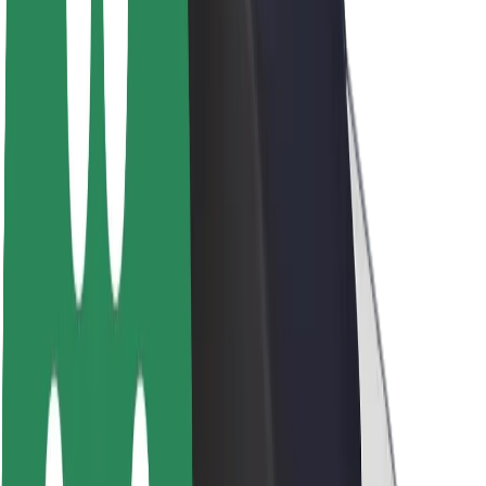
Fenntarthatóság a Boltnál
Project Zero
Blog
Sajtószoba
Brand
Küldetés
Befektetői kapcsolatok
Vezetőség
Márka
Média
Urban Fund
Biztonság
Utasbiztonság