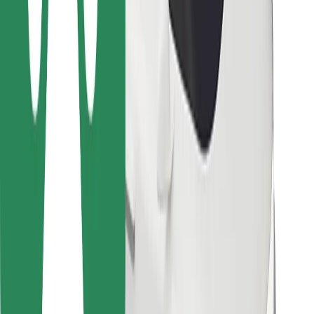
Bolt Food
Flottapartnereknek
Éttermeknek
Bolt for Business
Egyéb
Beszállítók
Felhasználási feltételek
Sütik
Biztonság
Pár perc alatt ott vagyunk érted!
Bolt alkalmazás letöltése
Találd meg kedvenc ételedet!