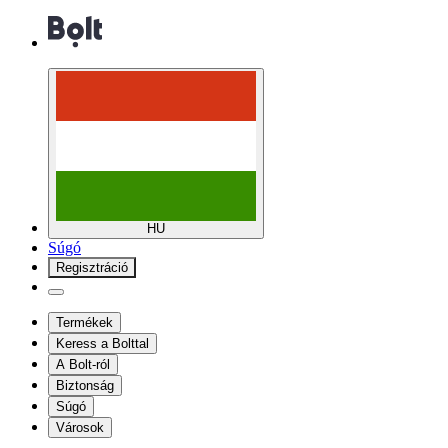
HU
Súgó
Regisztráció
Termékek
Keress a Bolttal
A Bolt-ról
Biztonság
Súgó
Városok