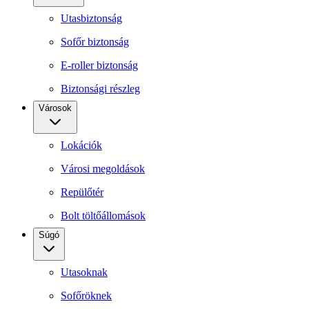
Utasbiztonság
Sofőr biztonság
E-roller biztonság
Biztonsági részleg
Városok
Lokációk
Városi megoldások
Repülőtér
Bolt töltőállomások
Súgó
Utasoknak
Sofőröknek