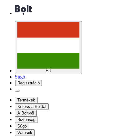
HU
Súgó
Regisztráció
Termékek
Keress a Bolttal
A Bolt-ról
Biztonság
Súgó
Városok