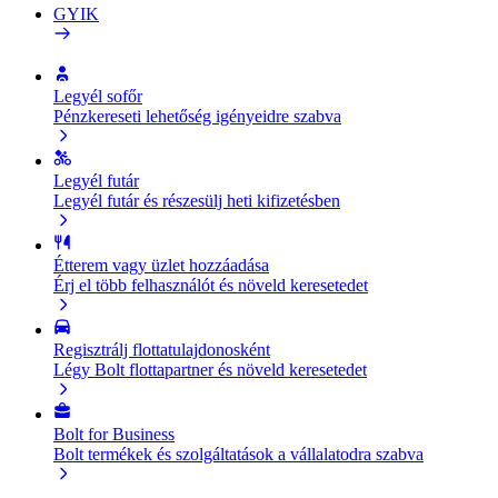
GYIK
Legyél sofőr
Pénzkereseti lehetőség igényeidre szabva
Legyél futár
Legyél futár és részesülj heti kifizetésben
Étterem vagy üzlet hozzáadása
Érj el több felhasználót és növeld keresetedet
Regisztrálj flottatulajdonosként
Légy Bolt flottapartner és növeld keresetedet
Bolt for Business
Bolt termékek és szolgáltatások a vállalatodra szabva