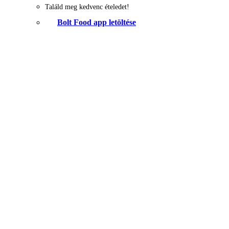
Találd meg kedvenc ételedet!
Bolt Food app letöltése