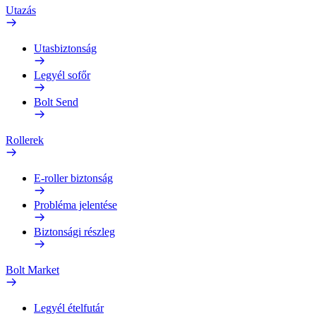
Utazás
Utasbiztonság
Legyél sofőr
Bolt Send
Rollerek
E-roller biztonság
Probléma jelentése
Biztonsági részleg
Bolt Market
Legyél ételfutár