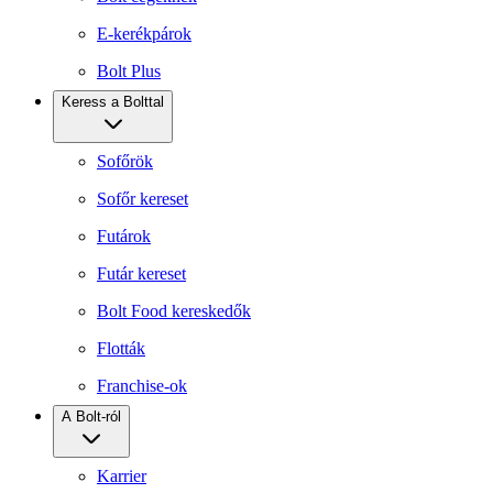
E-kerékpárok
Bolt Plus
Keress a Bolttal
Sofőrök
Sofőr kereset
Futárok
Futár kereset
Bolt Food kereskedők
Flották
Franchise-ok
A Bolt-ról
Karrier