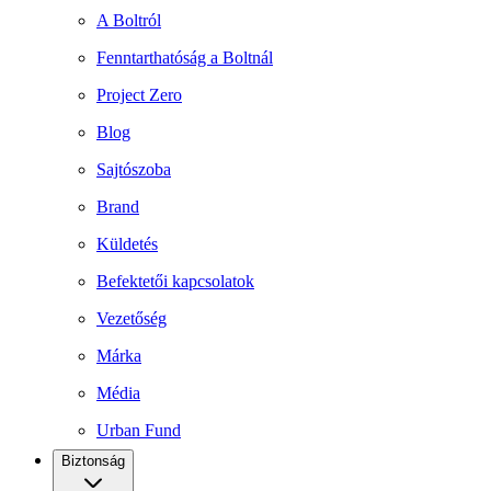
A Boltról
Fenntarthatóság a Boltnál
Project Zero
Blog
Sajtószoba
Brand
Küldetés
Befektetői kapcsolatok
Vezetőség
Márka
Média
Urban Fund
Biztonság