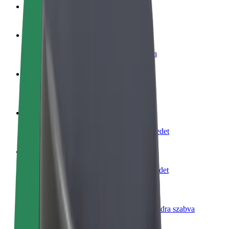
GYIK
Legyél sofőr
Pénzkereseti lehetőség igényeidre szabva
Legyél futár
Legyél futár és részesülj heti kifizetésben
Étterem vagy üzlet hozzáadása
Érj el több felhasználót és növeld keresetedet
Regisztrálj flottatulajdonosként
Légy Bolt flottapartner és növeld keresetedet
Bolt for Business
Bolt termékek és szolgáltatások a vállalatodra szabva