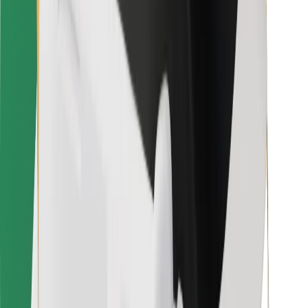
Ételfutároknak
Bolt Food
Flottapartnereknek
Éttermeknek
Bolt for Business
Egyéb
Beszállítók
Felhasználási feltételek
Sütik
Biztonság
Pár perc alatt ott vagyunk érted!
Bolt alkalmazás letöltése