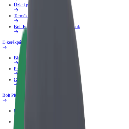
Üzleti profil
Termékek
Bolt Food Business felhasználóknak
E-kerékpárok
Biztonsági részleg
Probléma jelentése
GYIK
Bolt Plus
Előnyök
Csatlakozás