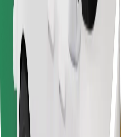
Találd meg kedvenc ételedet!
Bolt Food app letöltése