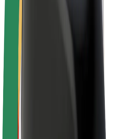
E-kerékpárok
Bolt Plus
Keress a Bolttal
Sofőrök
Sofőr kereset
Futárok
Futár kereset
Bolt Food kereskedők
Flották
Franchise-ok
A Bolt-ról
Karrier