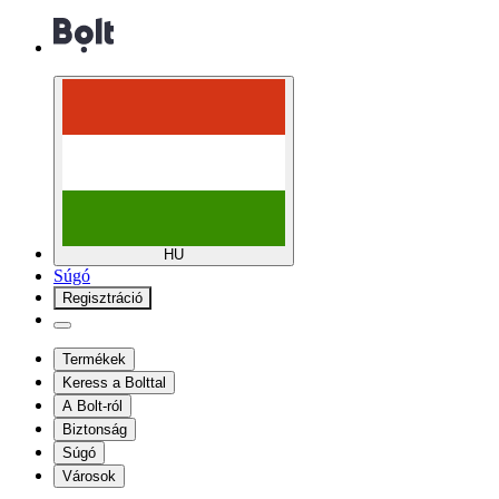
HU
Súgó
Regisztráció
Termékek
Keress a Bolttal
A Bolt-ról
Biztonság
Súgó
Városok