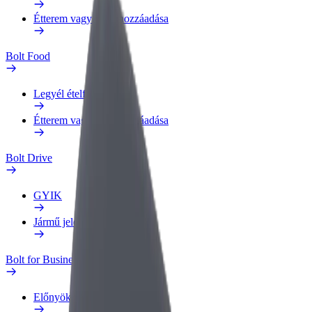
Étterem vagy üzlet hozzáadása
Bolt Food
Legyél ételfutár
Étterem vagy üzlet hozzáadása
Bolt Drive
GYIK
Jármű jelentése
Bolt for Business
Előnyök