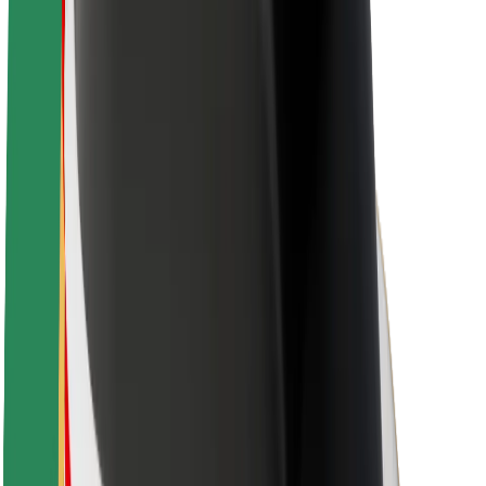
A Boltról
Fenntarthatóság a Boltnál
Project Zero
Blog
Sajtószoba
Brand
Küldetés
Befektetői kapcsolatok
Vezetőség
Márka
Média
Urban Fund
Biztonság