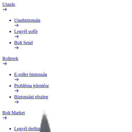
Utazás
Utasbiztonság
Legyél sofőr
Bolt Send
Rollerek
E-roller biztonság
Probléma jelentése
Biztonsági részleg
Bolt Market
Legyél ételfutár