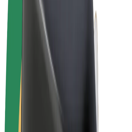
Felhasználási feltételek
Adatvédelem
Sütik
© 2026 Bolt Technology OÜ
Termékek
Utazás
Rollerek
Bolt Market
Bolt Food
Bolt Drive
Bolt cégeknek