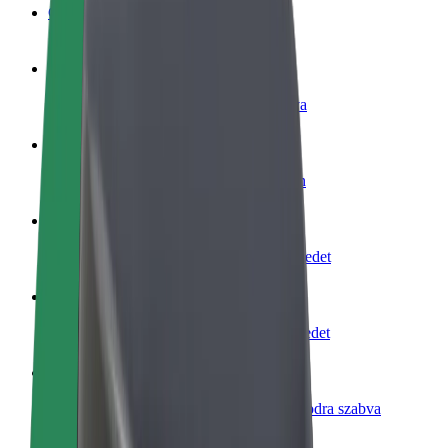
GYIK
Legyél sofőr
Pénzkereseti lehetőség igényeidre szabva
Legyél futár
Legyél futár és részesülj heti kifizetésben
Étterem vagy üzlet hozzáadása
Érj el több felhasználót és növeld keresetedet
Regisztrálj flottatulajdonosként
Légy Bolt flottapartner és növeld keresetedet
Bolt for Business
Bolt termékek és szolgáltatások a vállalatodra szabva