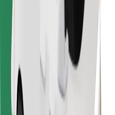
Találd meg kedvenc ételedet!
Bolt Food app letöltése