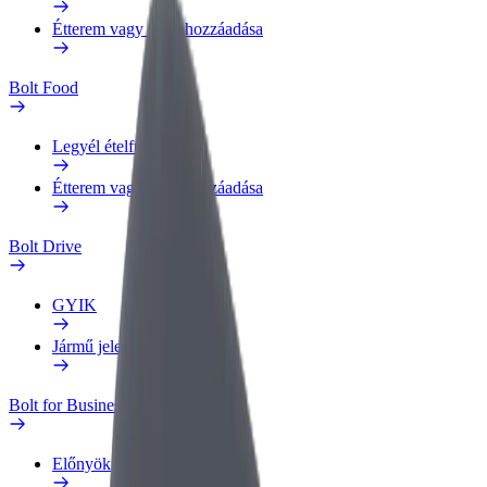
Étterem vagy üzlet hozzáadása
Bolt Food
Legyél ételfutár
Étterem vagy üzlet hozzáadása
Bolt Drive
GYIK
Jármű jelentése
Bolt for Business
Előnyök