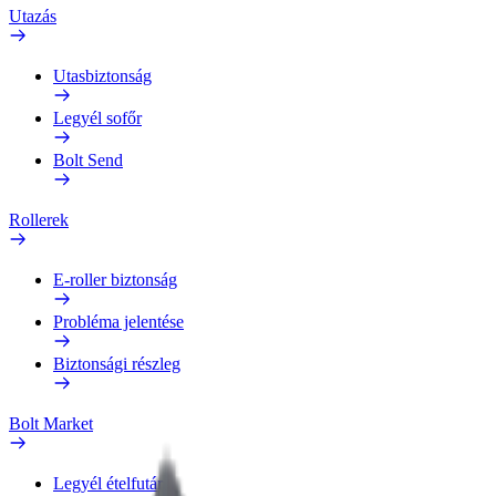
Utazás
Utasbiztonság
Legyél sofőr
Bolt Send
Rollerek
E-roller biztonság
Probléma jelentése
Biztonsági részleg
Bolt Market
Legyél ételfutár