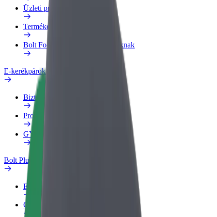
Üzleti profil
Termékek
Bolt Food Business felhasználóknak
E-kerékpárok
Biztonsági részleg
Probléma jelentése
GYIK
Bolt Plus
Előnyök
Csatlakozás