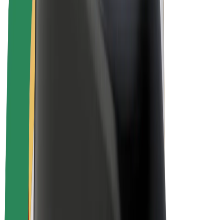
E-kerékpárok
Bolt Plus
Keress a Bolttal
Sofőrök
Sofőr kereset
Futárok
Futár kereset
Bolt Food kereskedők
Flották
Franchise-ok
A Bolt-ról
Karrier