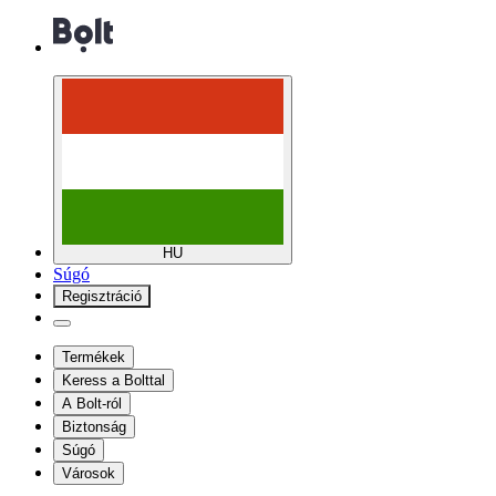
HU
Súgó
Regisztráció
Termékek
Keress a Bolttal
A Bolt-ról
Biztonság
Súgó
Városok