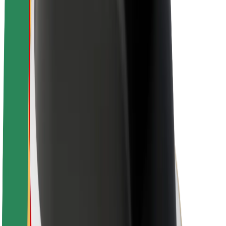
A Boltról
Fenntarthatóság a Boltnál
Project Zero
Blog
Sajtószoba
Brand
Küldetés
Befektetői kapcsolatok
Vezetőség
Márka
Média
Urban Fund
Biztonság