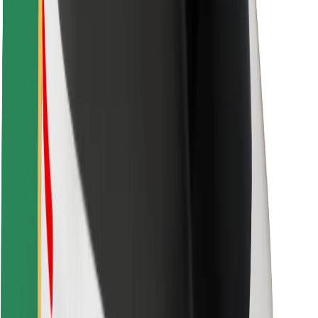
Utasbiztonság
Sofőr biztonság
E-roller biztonság
Biztonsági részleg
Városok
Lokációk
Városi megoldások
Repülőtér
Bolt töltőállomások
Súgó
Utasoknak
Sofőröknek