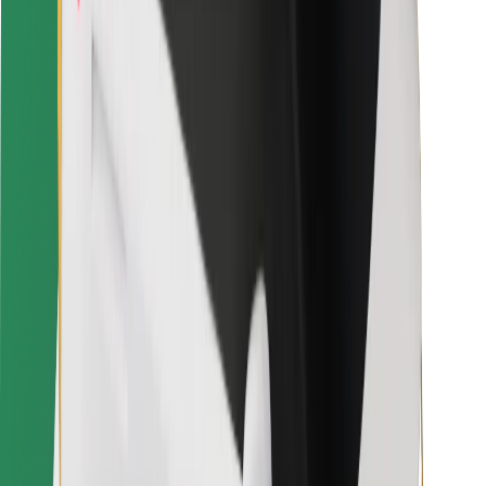
Ételfutároknak
Bolt Food
Flottapartnereknek
Éttermeknek
Bolt for Business
Egyéb
Beszállítók
Felhasználási feltételek
Sütik
Biztonság
Pár perc alatt ott vagyunk érted!
Bolt alkalmazás letöltése