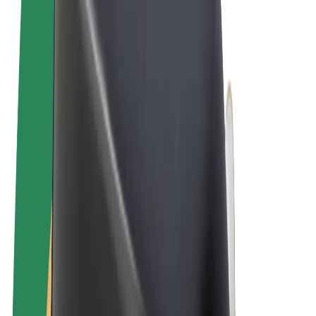
Felhasználási feltételek
Adatvédelem
Sütik
© 2026 Bolt Technology OÜ
Termékek
Utazás
Rollerek
Bolt Market
Bolt Food
Bolt Drive
Bolt cégeknek