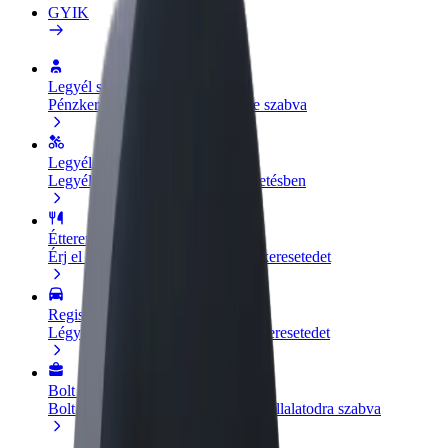
GYIK
Legyél sofőr
Pénzkereseti lehetőség igényeidre szabva
Legyél futár
Legyél futár és részesülj heti kifizetésben
Étterem vagy üzlet hozzáadása
Érj el több felhasználót és növeld keresetedet
Regisztrálj flottatulajdonosként
Légy Bolt flottapartner és növeld keresetedet
Bolt for Business
Bolt termékek és szolgáltatások a vállalatodra szabva