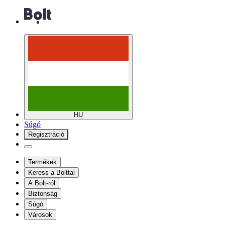
HU
Súgó
Regisztráció
Termékek
Keress a Bolttal
A Bolt-ról
Biztonság
Súgó
Városok