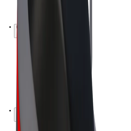
E-kerékpárok
Bolt Plus
Keress a Bolttal
Sofőrök
Sofőr kereset
Futárok
Futár kereset
Bolt Food kereskedők
Flották
Franchise-ok
A Bolt-ról
Karrier