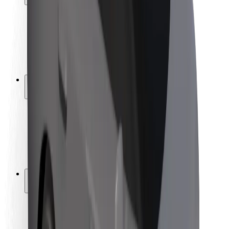
Utasbiztonság
Sofőr biztonság
E-roller biztonság
Biztonsági részleg
Városok
Lokációk
Városi megoldások
Repülőtér
Bolt töltőállomások
Súgó
Utasoknak
Sofőröknek