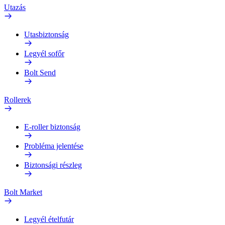
Utazás
Utasbiztonság
Legyél sofőr
Bolt Send
Rollerek
E-roller biztonság
Probléma jelentése
Biztonsági részleg
Bolt Market
Legyél ételfutár