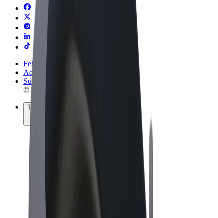
Felhasználási feltételek
Adatvédelem
Sütik
© 2026 Bolt Technology OÜ
Termékek
Utazás
Rollerek
Bolt Market
Bolt Food
Bolt Drive
Bolt cégeknek