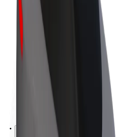
A Boltról
Fenntarthatóság a Boltnál
Project Zero
Blog
Sajtószoba
Brand
Küldetés
Befektetői kapcsolatok
Vezetőség
Márka
Média
Urban Fund
Biztonság