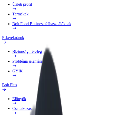
Üzleti profil
Termékek
Bolt Food Business felhasználóknak
E-kerékpárok
Biztonsági részleg
Probléma jelentése
GYIK
Bolt Plus
Előnyök
Csatlakozás