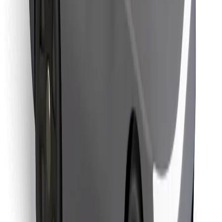
Találd meg kedvenc ételedet!
Bolt Food app letöltése