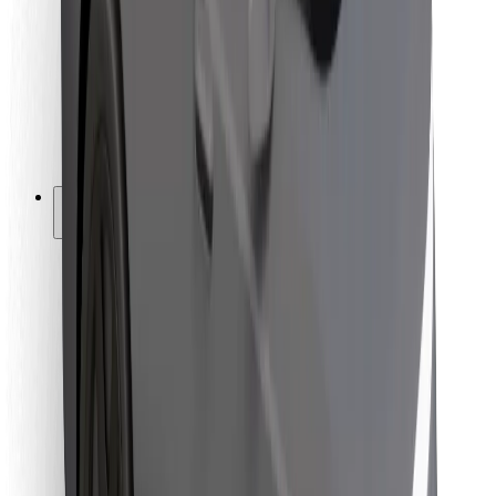
Ételfutároknak
Bolt Food
Flottapartnereknek
Éttermeknek
Bolt for Business
Egyéb
Beszállítók
Felhasználási feltételek
Sütik
Biztonság
Pár perc alatt ott vagyunk érted!
Bolt alkalmazás letöltése