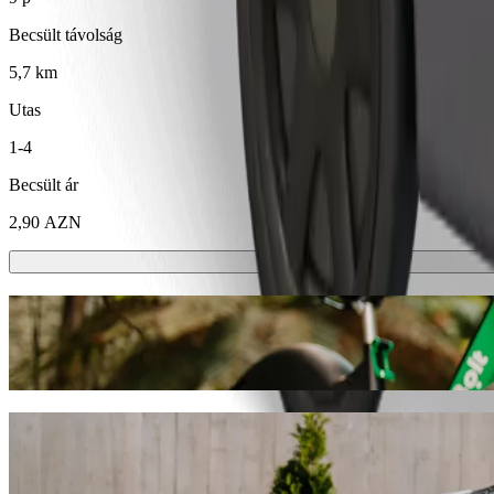
Becsült távolság
5,7 km
Utas
1-4
Becsült ár
2,90 AZN
E-rollerek vagy e-kerékpárok
Közlekedj Mingachevir városában rollerrel vagy e-kerékpárral
Töltsd le a Bolt appot
Juss el innen: Mingəçevir çimərlik ide: Ata 
Válaszd a Bolt utasszállítást, ha a legjobb árat keresed Ata bank (Min
megtaláljuk neked a tökéletes járművet.