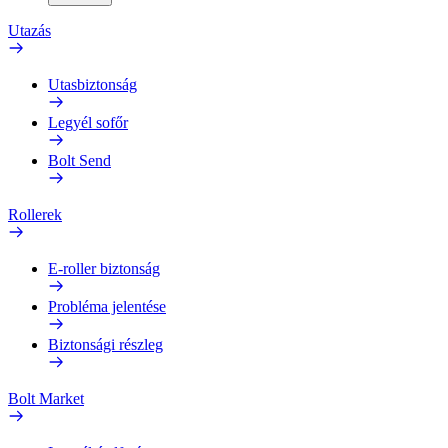
Utazás
Utasbiztonság
Legyél sofőr
Bolt Send
Rollerek
E-roller biztonság
Probléma jelentése
Biztonsági részleg
Bolt Market