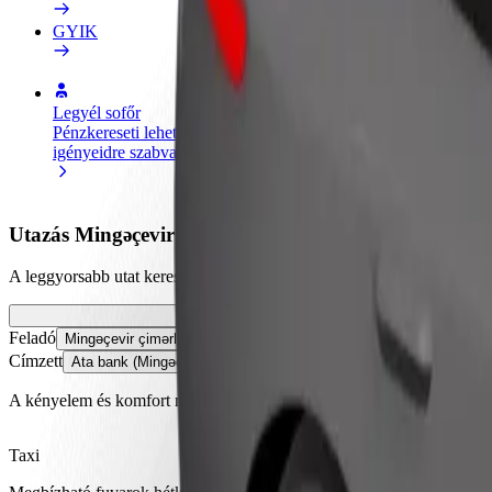
GYIK
Legyél sofőr
Legyél futár
Pénzkereseti lehetőség
Legyél futár és részesülj heti
igényeidre szabva
kifizetésben
Utazás Mingəçevir çimərlik és Ata bank (Mingəçevir fil
A leggyorsabb utat keresed Mingəçevir çimərlik és Ata bank (Mingəçevir
Feladó
Mingəçevir çimərlik
Címzett
Ata bank (Mingəçevir filialı)
A kényelem és komfort már csak pár érintésre van!
Taxi