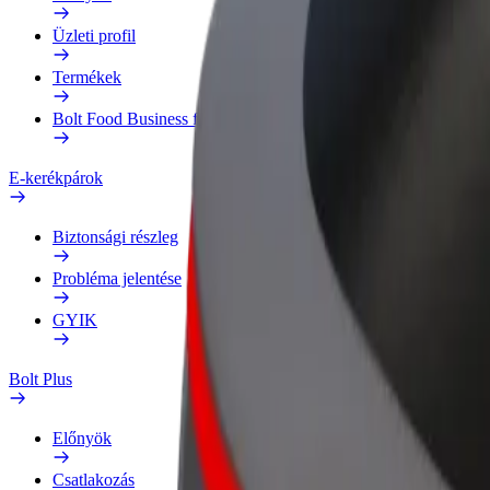
Üzleti profil
Termékek
Bolt Food Business felhasználóknak
E-kerékpárok
Biztonsági részleg
Probléma jelentése
GYIK
Bolt Plus
Előnyök
Csatlakozás