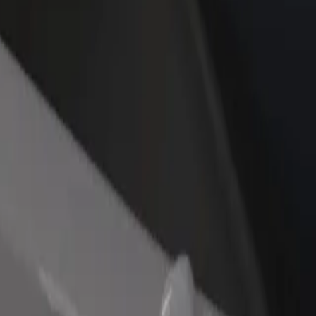
Étterem vagy üzlet hozzáadása
Regisztrálj flottatulajdonosként
Érj el több felhasználót és növeld
Légy Bolt flottapartner és növeld
keresetedet
keresetedet
ialı) között
 filialı) között? Fedezd fel szolgáltatásainkat, és találd meg a tökéle
Irány az alkalmazás