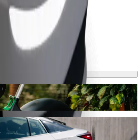
al
sz igénybe, és várhatóan 2,00 AZN AZN lesz. Bármilyen alkalomra,