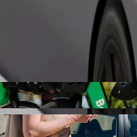
Fuvar rendelése
bank (Mingəçevir filialı) Bolt utasszállításs
gəçevir filialı) eléréséhez. A Bolttal az utazás körülbelül 9 p időt ve