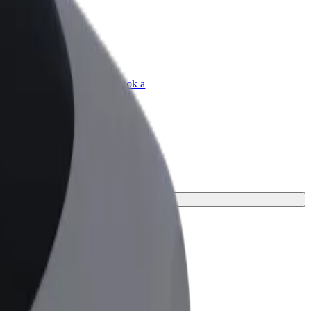
Bolt for Business
Bolt termékek és szolgáltatások a
vállalatodra szabva
tes megoldást az utazásodhoz.