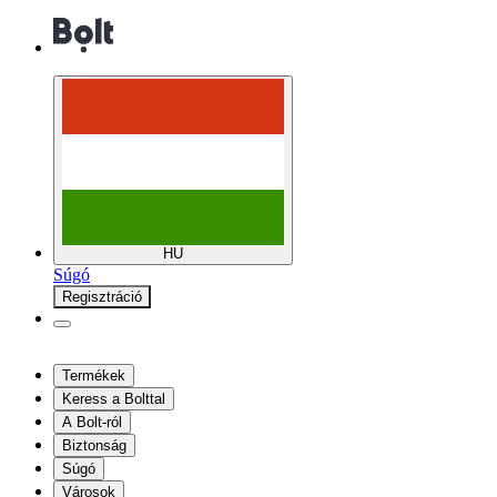
HU
Súgó
Regisztráció
Termékek
Keress a Bolttal
A Bolt-ról
Biztonság
Súgó
Városok