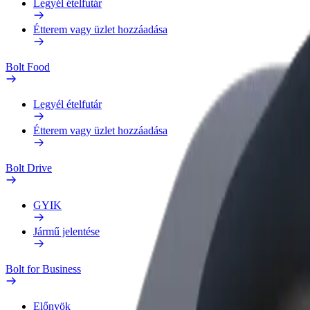
Legyél ételfutár
Étterem vagy üzlet hozzáadása
Bolt Food
Legyél ételfutár
Étterem vagy üzlet hozzáadása
Bolt Drive
GYIK
Jármű jelentése
Bolt for Business
Előnyök