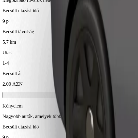
Megbízható fuvarok hétköznapi, közepes méretű járművekkel.
Becsült utazási idő
9 p
Becsült távolság
5,7 km
Utas
1-4
Becsült ár
2,00 AZN
Kényelem
Nagyobb autók, amelyek több lábtérrel és tárolóhellyel rendelkeznek
Becsült utazási idő
9 p